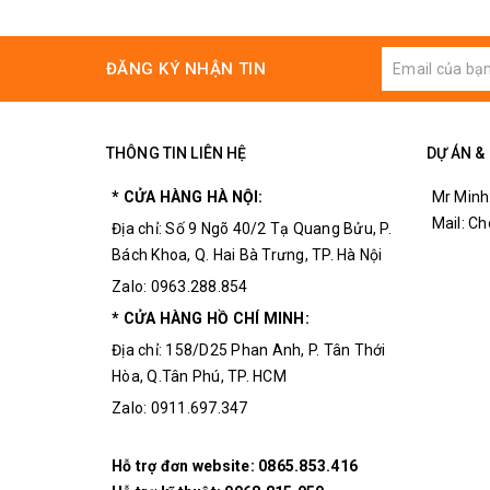
Led ma trận 5x5 25 Led
Chân kết nối vật lý
ĐĂNG KÝ NHẬN TIN
Cảm biến nhiệt độ, ánh sáng
Gia tốc kế, la bàn
THÔNG TIN LIÊN HỆ
DỰ ÁN &
Giao tiếp: USB
Kết nối bluetooth
* CỬA HÀNG HÀ NỘI:
Mr Minh
Mail: C
Địa chỉ: Số 9 Ngõ 40/2 Tạ Quang Bửu, P.
Trọng lượng: 25g
Bách Khoa, Q. Hai Bà Trưng, TP. Hà Nội
Kích thước: 5x4.2cm
Zalo: 0963.288.854
* CỬA HÀNG HỒ CHÍ MINH:
Địa chỉ: 158/D25 Phan Anh, P. Tân Thới
Hòa, Q.Tân Phú, TP. HCM
Zalo: 0911.697.347
Hỗ trợ đơn website:
0865.853.416