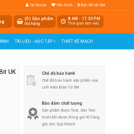
Tài khoản
Yêu thích
Bản đồ tới 3M
(
0
) Sản phẩm
8 AM - 17:30 PM
ng
Thời gian làm việc
Giỏ hàng
HÀNH
TÀI LIỆU - HỌC TẬP
THIẾT KẾ MẠCH
Bit UK
Chế độ bảo hành
Chế độ bảo hành sản phẩm của
Linh Kiện Điện Tử 3M
Bảo đảm chất lượng
Sản phẩm được Test, dán Tem
trước khi được đóng gói Kĩ Càng
gửi cho Quý Khách