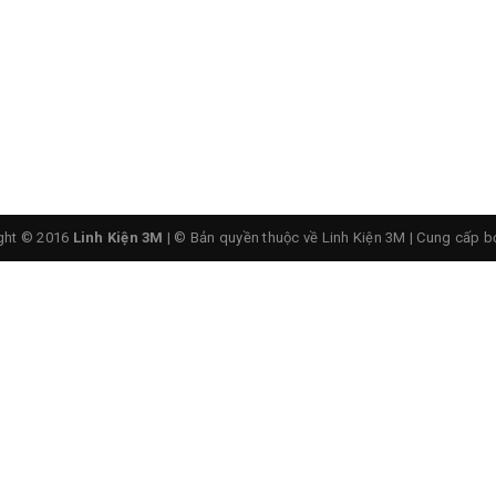
ght © 2016
Linh Kiện 3M
| © Bản quyền thuộc về Linh Kiện 3M
|
Cung cấp b
Sơ đồ nối chân