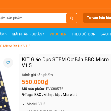
Tư vấn bán hà
HẨM
GIẢI PHÁP - DỰ ÁN
VOUCHER
THEO DÕI ĐƠN
BẢO 
 Micro Bit UK V1.5
KIT Giáo Dục STEM Cơ Bản BBC Micro 
V1.5
Đánh giá sản phẩm
550.000₫
Mã sản phẩm:
PVX80572
Tags:
BBC
,
kit học tập
,
Micro:bit
Model: V1.5