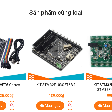
Sản phẩm cùng loại
BBC Micro Bit UK V1.5
VET6 Cortex-
KIT STM32F103C8T6 V2
KIT STM32
4
STM32F4
25.000₫
139.000₫
99
ay
Mua ngay
Mua 