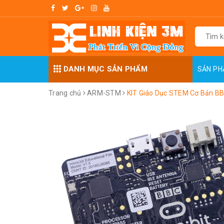
DANH MỤC SẢN PHẨM
SẢN P
Trang chủ
ARM-STM
KIT Giáo Dục STEM Cơ Bản BBC