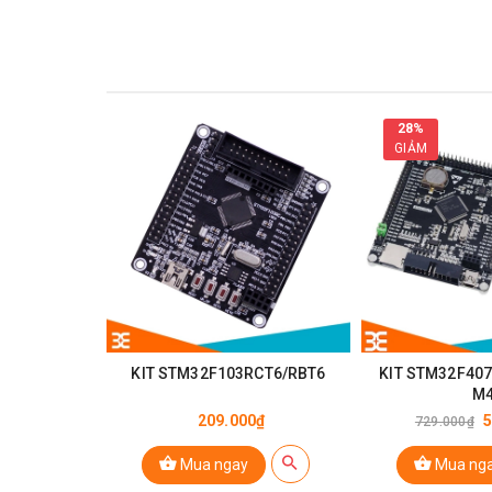
28%
GIẢM
KIT STM32F103RCT6/RBT6
KIT STM32F407
Thông Số Kỹ Thuật Kit Micro Bit
M
209.000₫
5
729.000₫
Thương hiệu: BBC
Mua ngay
Mua ng
Model:
V1.5