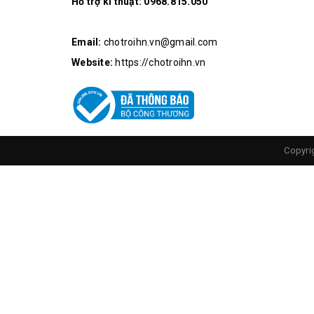
Hỗ trợ kĩ thuật:
0968.815.050
Email:
chotroihn.vn@gmail.com
Website:
https://chotroihn.vn
Copyri