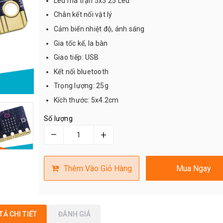
Led ma trận 5x5 25 Led
Chân kết nối vật lý
Cảm biến nhiệt độ, ánh sáng
Gia tốc kế, la bàn
Giao tiếp: USB
Kết nối bluetooth
Trọng lượng: 25g
Kích thước: 5x4.2cm
Số lượng
–
+
Thêm Vào Giỏ Hàng
Mua Ngay
TẢ CHI TIẾT
ĐÁNH GIÁ