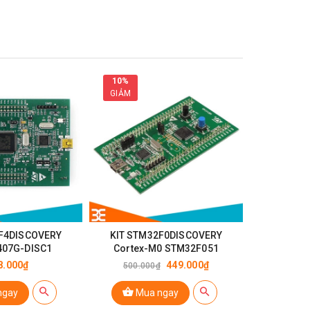
10%
GIẢM
F4DISCOVERY
KIT STM32F0DISCOVERY
KIT STM
07G-DISC1
Cortex-M0 STM32F051
8.000₫
449.000₫
500.000₫
ngay
Mua ngay
Mu