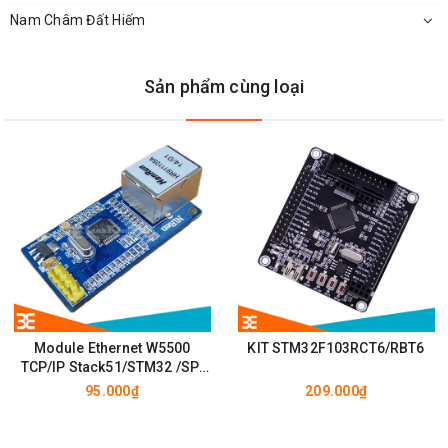
Nam Châm Đất Hiếm
Sản phẩm cùng loại
Module Ethernet W5500
KIT STM32F103RCT6/RBT6
TCP/IP Stack51/STM32 /SPI
Wiznet
95.000₫
209.000₫