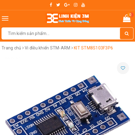
0
Toggle
navigation
Trang chủ
Vi điều khiển STM-ARM
KIT STM8S103F3P6