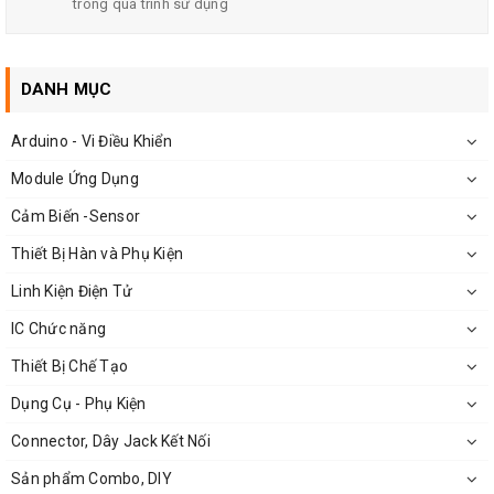
Kích thước: 28 x 17 x5mm
trong quá trình sử dụng
Trọng Lượng: 10g
DANH MỤC
Arduino - Vi Điều Khiển
Module Ứng Dụng
Cảm Biến -Sensor
Thiết Bị Hàn và Phụ Kiện
Linh Kiện Điện Tử
IC Chức năng
Thiết Bị Chế Tạo
Mặt Dưới KIT STM8S103F3P6
Dụng Cụ - Phụ Kiện
Connector, Dây Jack Kết Nối
Sản phẩm Combo, DIY