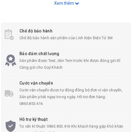
Xem thêm
Chế độ bảo hành
Chế độ bảo hành sản phẩm của Linh Kiện Điện Tử 3M
KIT STM8S103F3P6
Bảo đảm chất lượng
Sản phẩm được Test, dán Tem trước khi được đóng gói Kĩ
Càng gửi cho Quý Khách
Thông Số Kỹ Thuật:
Cước vận chuyển
Chip:
STM8S103F3P6
Cước vận chuyển được tự động đồng bộ đơn vị vận chuyển,
Điên áp: 4.5~5V
Sản phẩm phát ngay trong ngày. Hỗ trợ đơn hàng:
Bộ nhớ chương trình: 8KB
0865.853.416
Bộ nhớ RAM: 1KB
Hỗ trợ kỹ thuật
Nhiệt độ : -40~85°C
Tư vấn kĩ thuật: 0865.853.416 Khi khách hàng gặp khó khăn