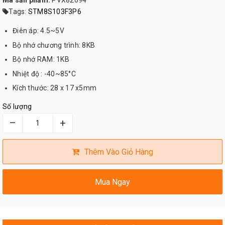
Mã sản phẩm:
PVX82694
Tags:
STM8S103F3P6
Điên áp: 4.5~5V
Bộ nhớ chương trình: 8KB
Bộ nhớ RAM: 1KB
Nhiệt độ : -40~85°C
Kích thước: 28 x 17 x5mm
Số lượng
–
+
Thêm Vào Giỏ Hàng
Mua Ngay