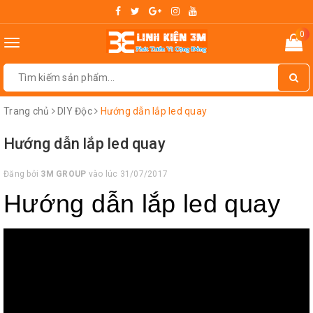
0
Toggle
navigation
Trang chủ
DIY Độc
Hướng dẫn lắp led quay
Hướng dẫn lắp led quay
Đăng bởi
3M GROUP
vào lúc 31/07/2017
Hướng dẫn lắp led quay