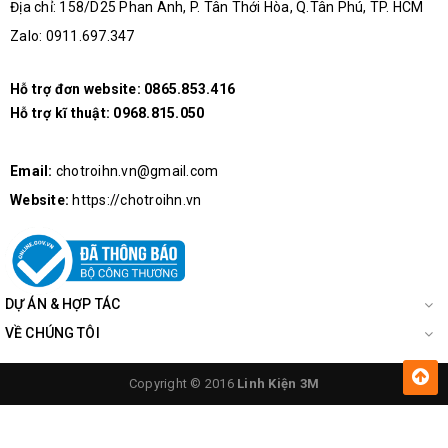
Địa chỉ: 158/D25 Phan Anh, P. Tân Thới Hòa, Q.Tân Phú, TP. HCM
Zalo: 0911.697.347
Hỗ trợ đơn website:
0865.853.416
Hỗ trợ kĩ thuật:
0968.815.050
Email:
chotroihn.vn@gmail.com
Website:
https://chotroihn.vn
DỰ ÁN & HỢP TÁC
VỀ CHÚNG TÔI
Copyright © 2016
Linh Kiện 3M