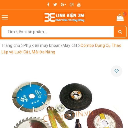
0
Toggle
navigation
Trang chủ
Phụ kiện máy khoan/Máy cắt
Combo Dụng Cụ Tháo
Lắp và Lưỡi Cắt, Mài Đa Năng