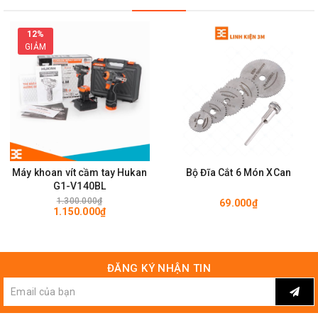
12%
GIẢM
Máy khoan vít cầm tay Hukan
Bộ Đĩa Cắt 6 Món XCan
G1-V140BL
1.300.000₫
69.000₫
1.150.000₫
ĐĂNG KÝ NHẬN TIN