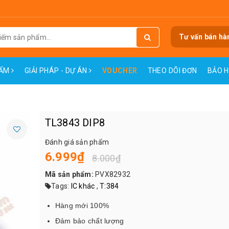
Tư vấn bán hà
HẨM
GIẢI PHÁP - DỰ ÁN
VOUCHER
THEO DÕI ĐƠN
BẢO 
TL3843 DIP8
Đánh giá sản phẩm
6.999₫
8.000₫
Mã sản phẩm:
PVX82932
Tags:
IC khác
,
T:384
Hàng mới 100%
Đảm bảo chất lượng