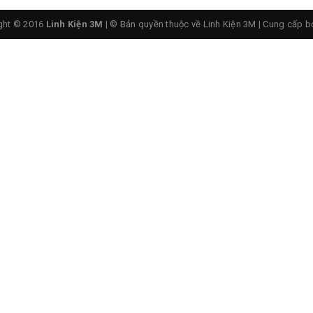
ght © 2016
Linh Kiện 3M
| © Bản quyền thuộc về Linh Kiện 3M
|
Cung cấp b