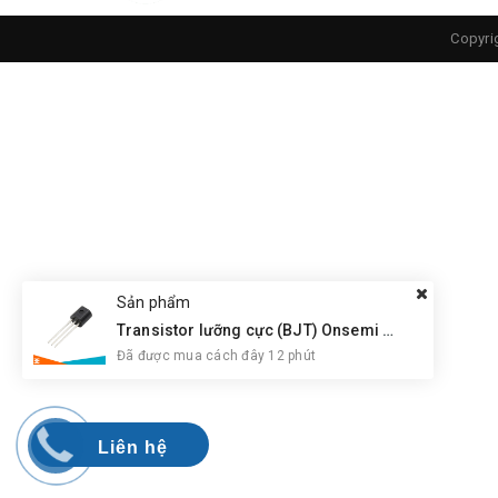
Copyri
Sản phẩm
Transistor lưỡng cực (BJT) Onsemi BC547CBU NPN
Đã được mua cách đây 12 phút
Liên hệ