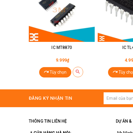
IC MT8870
IC TL
9.999₫
4.9
Tùy chọn
Tùy chọ
ĐĂNG KÝ NHẬN TIN
THÔNG TIN LIÊN HỆ
DỰ ÁN &