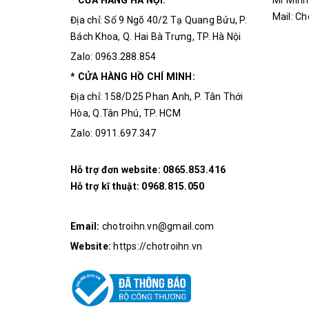
* CỬA HÀNG HÀ NỘI:
Mr Minh
Mail: C
Địa chỉ: Số 9 Ngõ 40/2 Tạ Quang Bửu, P.
Bách Khoa, Q. Hai Bà Trưng, TP. Hà Nội
Zalo: 0963.288.854
* CỬA HÀNG HỒ CHÍ MINH:
Địa chỉ: 158/D25 Phan Anh, P. Tân Thới
Hòa, Q.Tân Phú, TP. HCM
Zalo: 0911.697.347
Hỗ trợ đơn website:
0865.853.416
Hỗ trợ kĩ thuật:
0968.815.050
Email:
chotroihn.vn@gmail.com
Website:
https://chotroihn.vn