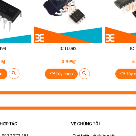
494
IC TL082
IC
99₫
3.999₫
5
n
Tùy chọn
Tùy 
 HỢP TÁC
VỀ CHÚNG TÔI