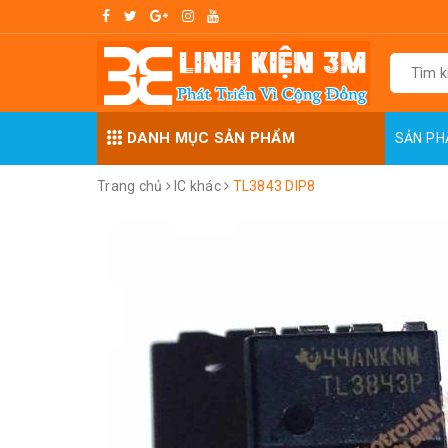
DANH MỤC SẢN PHẨM
SẢN P
Trang chủ
IC khác
TL3843 DIP8