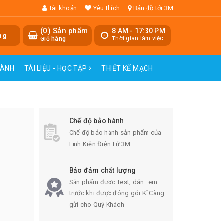
Tài khoản
Yêu thích
Bản đồ tới 3M
(
0
) Sản phẩm
8 AM - 17:30 PM
ng
Thời gian làm việc
Giỏ hàng
HÀNH
TÀI LIỆU - HỌC TẬP
THIẾT KẾ MẠCH
Chế độ bảo hành
Chế độ bảo hành sản phẩm của
Linh Kiện Điện Tử 3M
Bảo đảm chất lượng
Sản phẩm được Test, dán Tem
trước khi được đóng gói Kĩ Càng
gửi cho Quý Khách