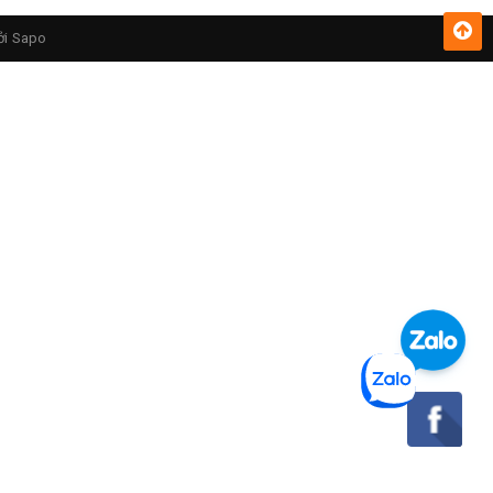
ởi
Sapo