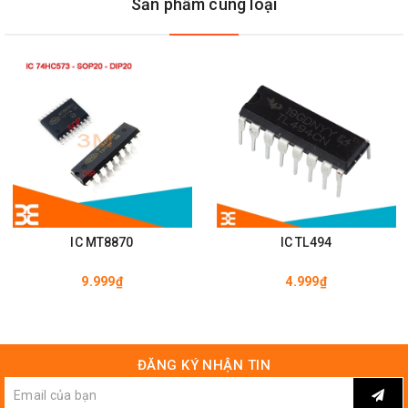
Sản phẩm cùng loại
IC MT8870
IC TL494
9.999₫
4.999₫
ĐĂNG KÝ NHẬN TIN