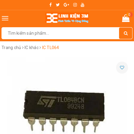
0
Toggle
navigation
Trang chủ
IC khác
IC TL064