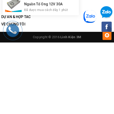
Nguồn Tổ Ong 12V 30A
Đã được mua cách đây 1 phút
DỰ ÁN & HỢP TÁC
VỀ CHÚNG TÔI
Copyright © 2016
Linh Kiện 3M