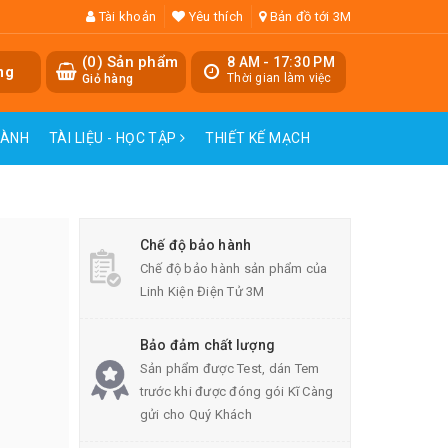
Tài khoản
Yêu thích
Bản đồ tới 3M
(
0
) Sản phẩm
8 AM - 17:30 PM
ng
Thời gian làm việc
Giỏ hàng
HÀNH
TÀI LIỆU - HỌC TẬP
THIẾT KẾ MẠCH
Chế độ bảo hành
Chế độ bảo hành sản phẩm của
Linh Kiện Điện Tử 3M
Bảo đảm chất lượng
Sản phẩm được Test, dán Tem
trước khi được đóng gói Kĩ Càng
gửi cho Quý Khách