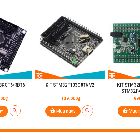
03RCT6/RBT6
KIT STM32F103C8T6 V2
KIT STM32
STM32F4
000₫
139.000₫
99
ay
Mua ngay
Mua 