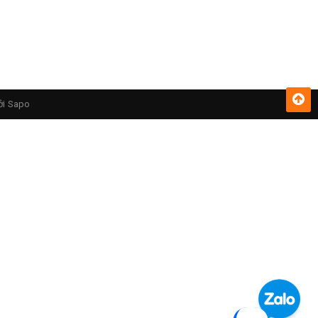
ởi
Sapo