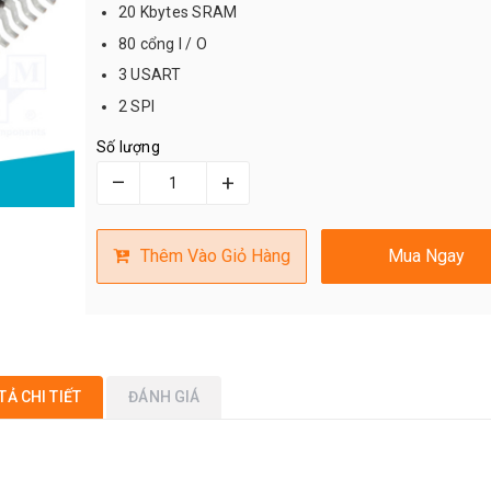
20 Kbytes SRAM
80 cổng I / O
3 USART
2 SPI
Số lượng
–
+
Thêm Vào Giỏ Hàng
Mua Ngay
TẢ CHI TIẾT
ĐÁNH GIÁ