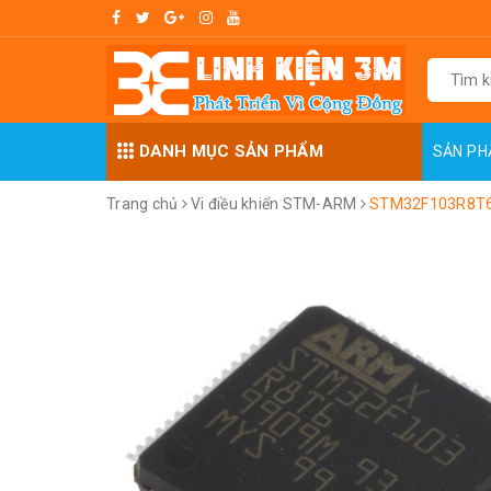
DANH MỤC SẢN PHẨM
SẢN P
Trang chủ
Vi điều khiển STM-ARM
STM32F103R8T6