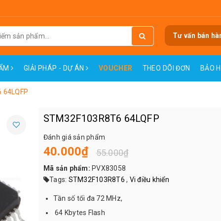
Tư vấn bán hà
HẨM
GIẢI PHÁP - DỰ ÁN
VOUCHER
THEO DÕI ĐƠN
BẢO 
 64LQFP
STM32F103R8T6 64LQFP
Đánh giá sản phẩm
40.000₫
55.000₫
Mã sản phẩm:
PVX83058
Tags:
STM32F103R8T6
,
Vi điều khiển
Tần số tối đa 72 MHz,
64 Kbytes Flash