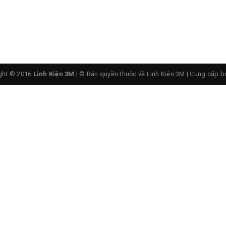
ght © 2016
Linh Kiện 3M
| © Bản quyền thuộc về Linh Kiện 3M
|
Cung cấp b