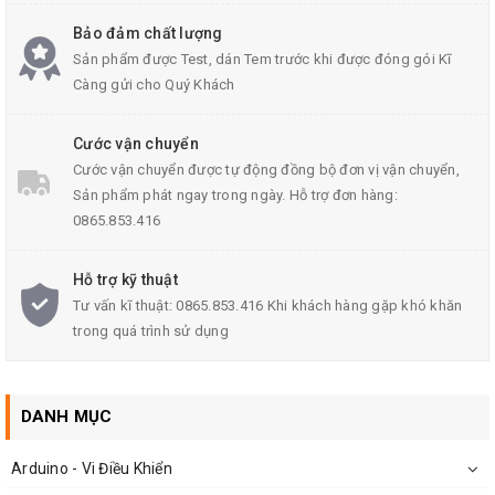
8-bit Microcontrollers -
Product Category:
Bảo đảm chất lượng
MCU
Sản phẩm được Test, dán Tem trước khi được đóng gói Kĩ
Càng gửi cho Quý Khách
Manufacturer:
Microchip
Cước vận chuyển
Cước vận chuyển được tự động đồng bộ đơn vị vận chuyển,
Mounting Style:
SMD/SMT
Sản phẩm phát ngay trong ngày. Hỗ trợ đơn hàng:
0865.853.416
Package / Case:
SOIC-18
Hỗ trợ kỹ thuật
Core:
PIC16
Tư vấn kĩ thuật: 0865.853.416 Khi khách hàng gặp khó khăn
trong quá trình sử dụng
Data Bus Width:
8 bit
DANH MỤC
Maximum Clock
20 MHz
Frequency:
Arduino - Vi Điều Khiển