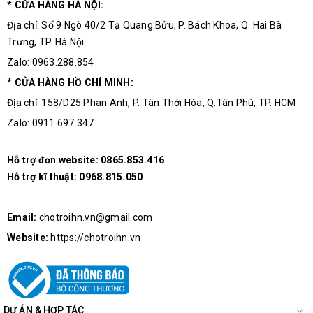
* CỬA HÀNG HÀ NỘI:
Number of I/Os:
16 I/O
Địa chỉ: Số 9 Ngõ 40/2 Tạ Quang Bửu, P. Bách Khoa, Q. Hai Bà
Trưng, TP. Hà Nội
Number of
Zalo: 0963.288.854
3 Timer
Timers/Counters:
* CỬA HÀNG HỒ CHÍ MINH:
Địa chỉ: 158/D25 Phan Anh, P. Tân Thới Hòa, Q.Tân Phú, TP. HCM
Product:
MCU
Zalo: 0911.697.347
Program Memory Type:
Flash
Hỗ trợ đơn website:
0865.853.416
Hỗ trợ kĩ thuật:
0968.815.050
Series:
PIC16
Email:
chotroihn.vn@gmail.com
Website:
https://chotroihn.vn
Factory Pack Quantity
:
42
Supply Voltage - Max:
5.5 V
DỰ ÁN & HỢP TÁC