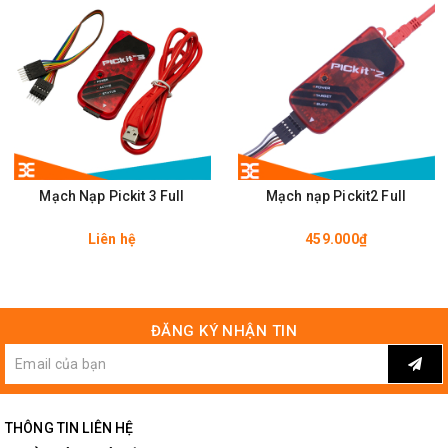
Brand:
Microchip Technology
Data ROM Size:
128 B
Data ROM Type:
Flash
Mạch Nạp Pickit 3 Full
Mạch nạp Pickit2 Full
Height:
2.31 mm
Liên hệ
459.000₫
Interface Type:
SCI, USART
Length:
11.53 mm
ĐĂNG KÝ NHẬN TIN
Minimum Operating
- 40 C
Temperature:
THÔNG TIN LIÊN HỆ