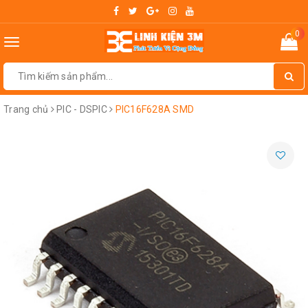
0
Toggle
navigation
Trang chủ
PIC - DSPIC
PIC16F628A SMD