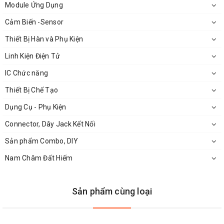
Module Ứng Dụng
Program Memory Size:
3.5 kB
Cảm Biến -Sensor
Thiết Bị Hàn và Phụ Kiện
Data RAM Size:
224 B
Linh Kiện Điện Tử
ADC Resolution:
No ADC
IC Chức năng
Thiết Bị Chế Tạo
Operating Supply
Dụng Cụ - Phụ Kiện
2 V to 5.5 V
Voltage:
Connector, Dây Jack Kết Nối
Sản phẩm Combo, DIY
Maximum Operating
+ 85 C
Temperature:
Nam Châm Đất Hiếm
Processor Series:
PIC16
Sản phẩm cùng loại
Packaging:
Tube