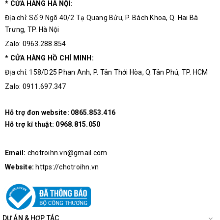
* CỬA HÀNG HÀ NỘI:
Địa chỉ: Số 9 Ngõ 40/2 Tạ Quang Bửu, P. Bách Khoa, Q. Hai Bà
For Use With
Trưng, TP. Hà Nội
Zalo: 0963.288.854
Other Names
DSPIC30F401130IPT
* CỬA HÀNG HỒ CHÍ MINH:
Địa chỉ: 158/D25 Phan Anh, P. Tân Thới Hòa, Q.Tân Phú, TP. HCM
Zalo: 0911.697.347
Hỗ trợ đơn website:
0865.853.416
Hỗ trợ kĩ thuật:
0968.815.050
Email:
chotroihn.vn@gmail.com
Website:
https://chotroihn.vn
DỰ ÁN & HỢP TÁC