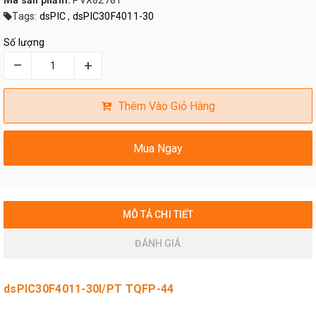
Mã sản phẩm:
PVX82781
Tags:
dsPIC
,
dsPIC30F4011-30
Số lượng
–
+
Thêm Vào Giỏ Hàng
Mua Ngay
MÔ TẢ CHI TIẾT
ĐÁNH GIÁ
dsPIC30F4011-30I/PT TQFP-44