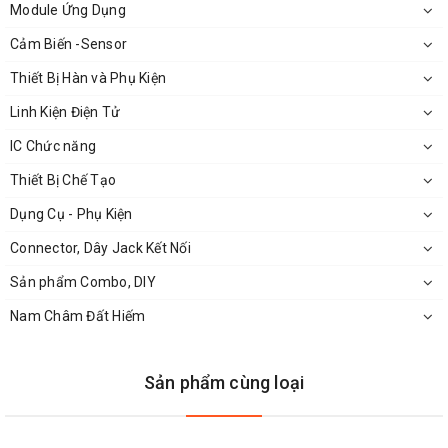
Module Ứng Dụng
Core Size
16-Bit
Cảm Biến -Sensor
Thiết Bị Hàn và Phụ Kiện
Speed
30 MIPs
Linh Kiện Điện Tử
Connectivity
CAN, I²C, SPI, UART/USART
IC Chức năng
Thiết Bị Chế Tạo
Peripherals
Brown-out Detect/Reset,
Motor Control PWM, QEI,
Dụng Cụ - Phụ Kiện
POR, PWM, WDT
Connector, Dây Jack Kết Nối
Sản phẩm Combo, DIY
Number of I/O
30
Nam Châm Đất Hiếm
Program Memory Size
48KB (16K x 24)
Sản phẩm cùng loại
Program Memory Type
FLASH