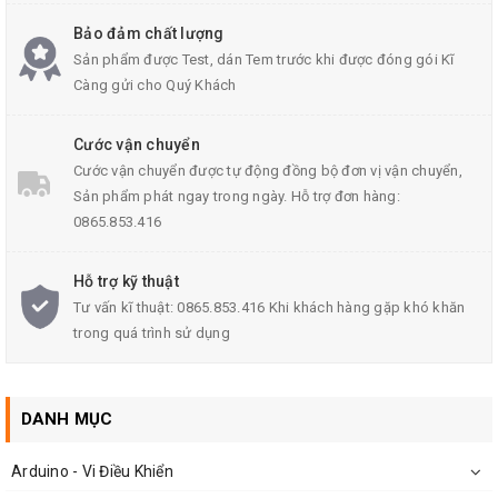
Bảo đảm chất lượng
Sản phẩm được Test, dán Tem trước khi được đóng gói Kĩ
Càng gửi cho Quý Khách
Standard Package
Cước vận chuyển
Cước vận chuyển được tự động đồng bộ đơn vị vận chuyển,
Sản phẩm phát ngay trong ngày. Hỗ trợ đơn hàng:
Category
Integrated Circuits (ICs)
0865.853.416
Family
Embedded -
Hỗ trợ kỹ thuật
Microcontrollers
Tư vấn kĩ thuật: 0865.853.416 Khi khách hàng gặp khó khăn
trong quá trình sử dụng
Series
dsPIC™ 30F
Packaging
DANH MỤC
Core Processor
dsPIC
Arduino - Vi Điều Khiển