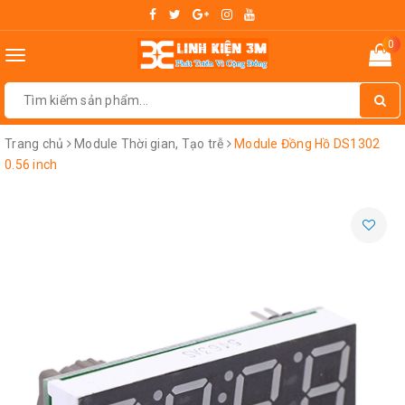
0
Toggle
navigation
Trang chủ
Module Thời gian, Tạo trễ
Module Đồng Hồ DS1302
0.56 inch