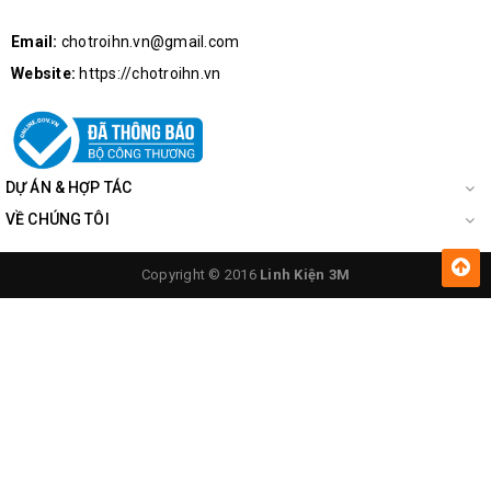
Email:
chotroihn.vn@gmail.com
Website:
https://chotroihn.vn
DỰ ÁN & HỢP TÁC
VỀ CHÚNG TÔI
Mặt Sau Module Đồng Hồ DS1302
Copyright © 2016
Linh Kiện 3M