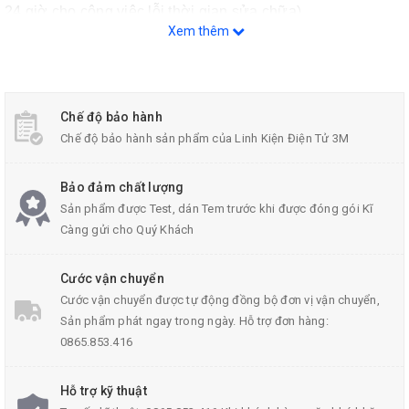
24 giờ cho công việc lỗi thời gian sửa chữa).
Xem thêm
Module Đồng Hồ DS1302
0.56 inch Sử dụng thời gian Chip
DS1302, đi kèm với pin CR1220 back-up, điện xuống thời
gian để đi. Và một 5ppm tinh thể có độ chính xác cao, thời
Chế độ bảo hành
gian chính xác, sai sót nhỏ
.
Chế độ bảo hành sản phẩm của Linh Kiện Điện Tử 3M
Bảo đảm chất lượng
Sản phẩm được Test, dán Tem trước khi được đóng gói Kĩ
Càng gửi cho Quý Khách
Cước vận chuyển
Cước vận chuyển được tự động đồng bộ đơn vị vận chuyển,
Sản phẩm phát ngay trong ngày. Hỗ trợ đơn hàng:
0865.853.416
Hỗ trợ kỹ thuật