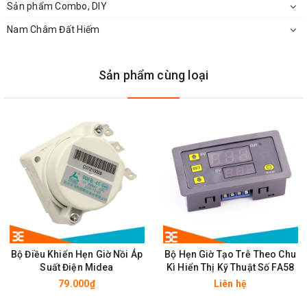
Sản phẩm Combo, DIY
Hướng Dẫn Cài Đặt
Module DS1302
Nam Châm Đất Hiếm
Phím A (nằm về phía pin CMOS):
Dùng chuyển chế độ hiển thị
Sản phẩm cùng loại
Tăng/giảm giá trị thông số khi cài đặt.
Phím B (nằm về phía jump nguồn):
Dùng đưa module vào chế độ cài đặt:
AC: Tinh chỉnh nhiệt độ đo
AD: Nên để là 0
DD: Lựa chọn cách hiển thị:
* 0: Luân phiên hiển thị thời gian – nhiệt độ – điện áp
* 1: Giữ nguyên hiển thị thông số đo hiện tại
Bộ Điều Khiển Hẹn Giờ Nồi Áp
Bộ Hẹn Giờ Tạo Trễ Theo Chu
Suất Điện Midea
Kì Hiển Thị Kỹ Thuật Số FA58
* 2: Luân phiên hiển thị thời gian – nhiệt độ
79.000₫
Liên hệ