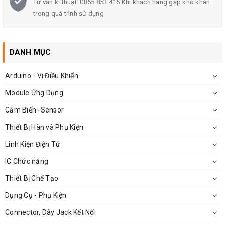
Tư vấn kĩ thuật: 0865.853.416 Khi khách hàng gặp khó khăn
trong quá trình sử dụng
Module Đồng Hồ DS1302
DANH MỤC
Thông Số Kỹ Thuật
Arduino - Vi Điều Khiển
Các chức năng: đo thời gian, nhiệt độ, điện áp đầu vào
Module Ứng Dụng
Điện áp hoạt động: 5 - 12V DC
Cảm Biến -Sensor
Dải đo nhiệt độ: -9 - 60०C
Thiết Bị Hàn và Phụ Kiện
Sai số điện áp đo: ±0.1V
Linh Kiện Điện Tử
IC Chức năng
Kích thước
module đồng hồ
: 51x20x14 mm
Thiết Bị Chế Tạo
Dụng Cụ - Phụ Kiện
Sơ Đồ Module Đồng Hồ DS1302
Connector, Dây Jack Kết Nối