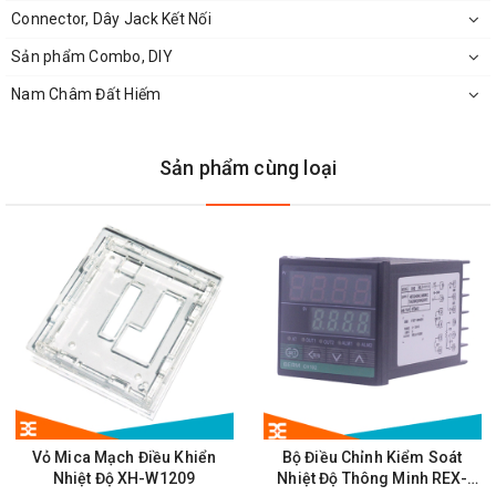
Connector, Dây Jack Kết Nối
Đầu dò nhiệt độ trở nhiệt NTC (10K 5%) dài 0.5m
Sản phẩm Combo, DIY
Sử dụng
led 7 thanh
3 số 0.28 inch
Nam Châm Đất Hiếm
Ba phím chức năng: Setup, Tăng (+), Giảm (-)
Khối lượng: 40g
Sản phẩm cùng loại
Môi trường hoạt động:
Nhiệt độ -10 ~ 60 ℃
Độ ẩm 20% -85%
Kích thước 60x43x16mm
Vỏ Mica Mạch Điều Khiển
Bộ Điều Chỉnh Kiểm Soát
Nhiệt Độ XH-W1209
Nhiệt Độ Thông Minh REX-