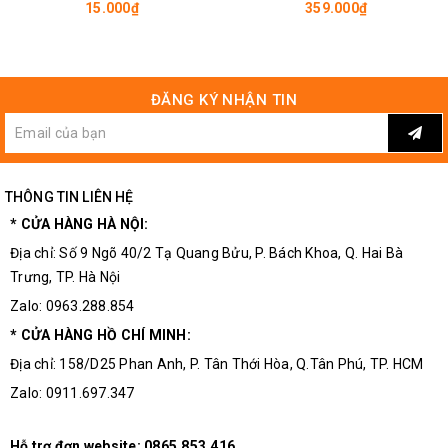
CH102
15.000₫
359.000₫
ĐĂNG KÝ NHẬN TIN
Module Khống Chế Nhiệt Độ XH-W1219 Độ Chính Xác Cao
THÔNG TIN LIÊN HỆ
* CỬA HÀNG HÀ NỘI:
Sơ đồ kết nối với tải 12VDC:
Địa chỉ: Số 9 Ngõ 40/2 Tạ Quang Bửu, P. Bách Khoa, Q. Hai Bà
Trưng, TP. Hà Nội
2 chân (VCC +) và (GND -) để cấp nguồn
Zalo: 0963.288.854
* CỬA HÀNG HỒ CHÍ MINH:
Địa chỉ: 158/D25 Phan Anh, P. Tân Thới Hòa, Q.Tân Phú, TP. HCM
Zalo: 0911.697.347
Hỗ trợ đơn website:
0865.853.416