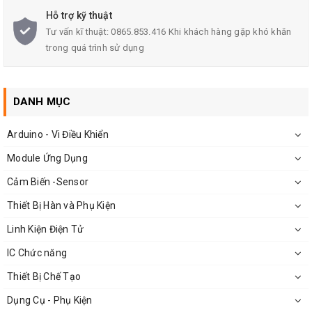
độ XH-W1219
Hỗ trợ kỹ thuật
Điện áp hoạt động: 12VDC
Tư vấn kĩ thuật: 0865.853.416 Khi khách hàng gặp khó khăn
trong quá trình sử dụng
Dòng tiêu thụ của mạch ≤ 10mA khi không bật relay, khi
bật relay≤ 60mA
DANH MỤC
Sai số: 0.1℃
Phạm vi kiểm soát nhiệt độ: -50 đến 110 ℃
Arduino - Vi Điều Khiển
Module Ứng Dụng
Thời gian trễ: 0.5S
Cảm Biến -Sensor
Relay chịu tải dòng tối đa 20A tại 125VAC, 20A tại
Thiết Bị Hàn và Phụ Kiện
14VDC
Linh Kiện Điện Tử
Hai chế độ hoạt:
IC Chức năng
Làm lạnh
Thiết Bị Chế Tạo
Sưởi ấm
Dụng Cụ - Phụ Kiện
Lỗ gắn cố định: M3x2