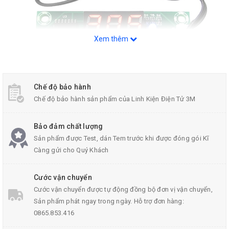
Xem thêm
Chế độ bảo hành
Chế độ bảo hành sản phẩm của Linh Kiện Điện Tử 3M
Bảo đảm chất lượng
Sản phẩm được Test, dán Tem trước khi được đóng gói Kĩ
Càng gửi cho Quý Khách
Module Khống Chế Nhiệt Độ XH-W1219
Cước vận chuyển
Cước vận chuyển được tự động đồng bộ đơn vị vận chuyển,
Sản phẩm phát ngay trong ngày. Hỗ trợ đơn hàng:
0865.853.416
Thông số kỹ thuật của module điều khiến nhiệt