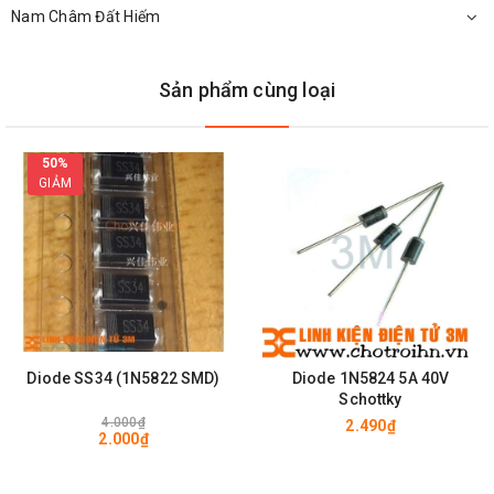
Nam Châm Đất Hiếm
Chi Tiết
MBR20100 CT TO-220
Sản phẩm cùng loại
50%
GIẢM
Diode SS34 (1N5822 SMD)
Diode 1N5824 5A 40V
Schottky
4.000₫
2.490₫
2.000₫