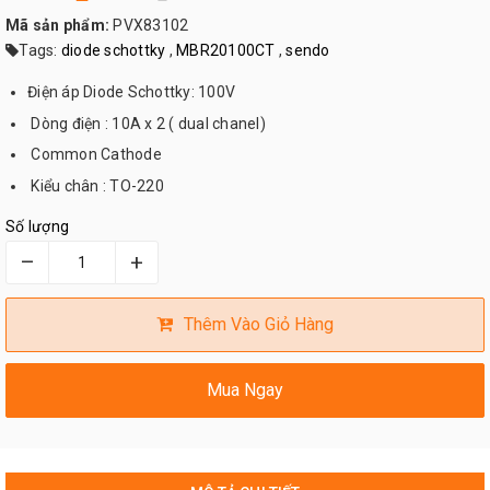
Mã sản phẩm:
PVX83102
Tags:
diode schottky
,
MBR20100CT
,
sendo
Điện áp Diode Schottky: 100V
Dòng điện : 10A x 2 ( dual chanel)
Common Cathode
Kiểu chân : TO-220
Số lượng
–
+
Thêm Vào Giỏ Hàng
Mua Ngay