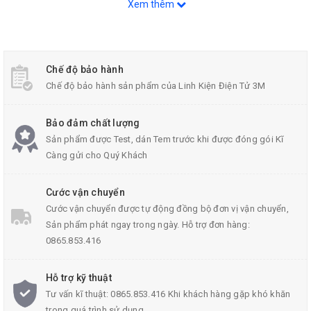
Xem thêm
MBR20100 CT TO-220
Chế độ bảo hành
Chế độ bảo hành sản phẩm của Linh Kiện Điện Tử 3M
Thông Số Kĩ Thuật:
Điện áp
Diode Schottky
: 100V
Bảo đảm chất lượng
Dòng điện : 10A x 2 ( dual chanel)
Sản phẩm được Test, dán Tem trước khi được đóng gói Kĩ
Càng gửi cho Quý Khách
Common Cathode
Kiểu chân : TO-220
Cước vận chuyển
Cước vận chuyển được tự động đồng bộ đơn vị vận chuyển,
Sản phẩm phát ngay trong ngày. Hỗ trợ đơn hàng:
0865.853.416
Hỗ trợ kỹ thuật
Tư vấn kĩ thuật: 0865.853.416 Khi khách hàng gặp khó khăn
trong quá trình sử dụng