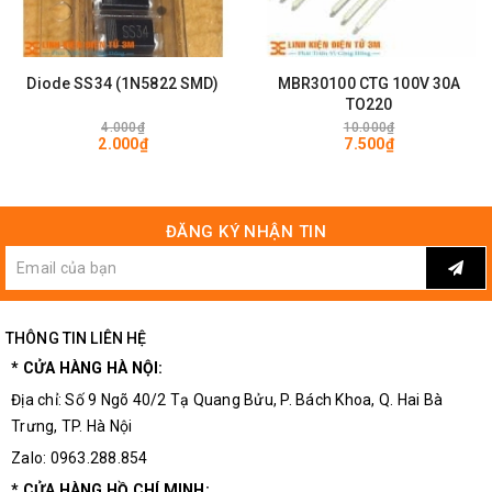
và giá thành hợp lý đều có thể được tìm mua rất dễ dàng tại
Linh
kiện điện tử 3M
Diode SS34 (1N5822 SMD)
MBR30100 CTG 100V 30A
TO220
4.000₫
10.000₫
2.000₫
7.500₫
ĐĂNG KÝ NHẬN TIN
THÔNG TIN LIÊN HỆ
* CỬA HÀNG HÀ NỘI:
Địa chỉ: Số 9 Ngõ 40/2 Tạ Quang Bửu, P. Bách Khoa, Q. Hai Bà
Trưng, TP. Hà Nội
Zalo: 0963.288.854
* CỬA HÀNG HỒ CHÍ MINH: