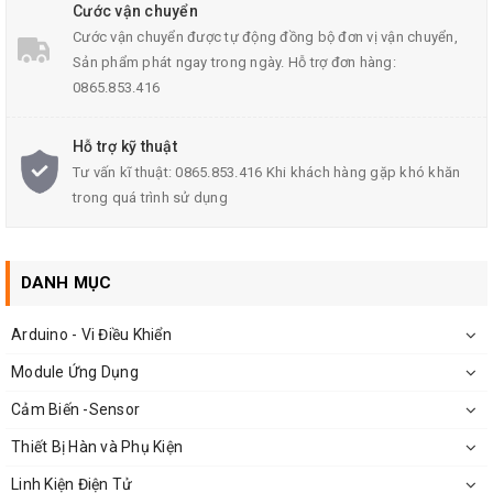
Cước vận chuyển
Thông số kỹ thuật
Cước vận chuyển được tự động đồng bộ đơn vị vận chuyển,
Sản phẩm phát ngay trong ngày. Hỗ trợ đơn hàng:
Dòng điện áp ngược cực đại: 40V
0865.853.416
Dòng thuận cực đại: 5A
Nhiệt độ hoạt động: -55ºC~125ºC
Hỗ trợ kỹ thuật
Tư vấn kĩ thuật: 0865.853.416 Khi khách hàng gặp khó khăn
trong quá trình sử dụng
DANH MỤC
Arduino - Vi Điều Khiển
Module Ứng Dụng
Cảm Biến -Sensor
Thiết Bị Hàn và Phụ Kiện
Hình ảnh cho Diode schottky
Linh Kiện Điện Tử