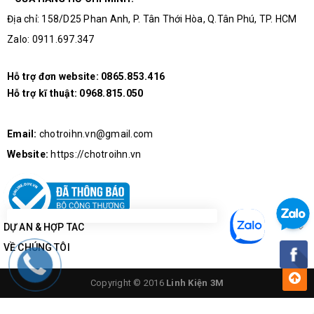
Địa chỉ: 158/D25 Phan Anh, P. Tân Thới Hòa, Q.Tân Phú, TP. HCM
Zalo: 0911.697.347
Hỗ trợ đơn website:
0865.853.416
Hỗ trợ kĩ thuật:
0968.815.050
Email:
chotroihn.vn@gmail.com
Website:
https://chotroihn.vn
DỰ ÁN & HỢP TÁC
VỀ CHÚNG TÔI
Copyright © 2016
Linh Kiện 3M