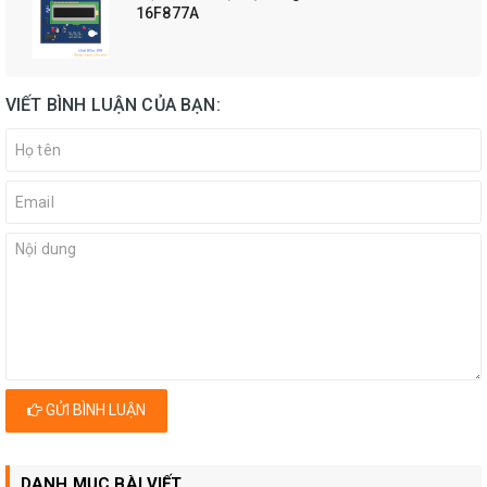
16F877A
VIẾT BÌNH LUẬN CỦA BẠN:
GỬI BÌNH LUẬN
DANH MỤC BÀI VIẾT