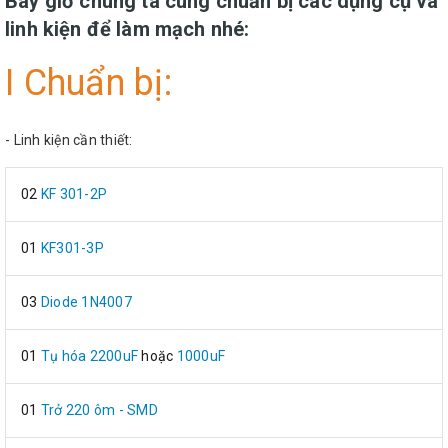
Bây giờ chúng ta cùng chuẩn bị các dụng cụ và
linh kiện để làm mạch nhé:
I Chuẩn bị:
- Linh kiện cần thiết:
02
KF 301-2P
01
KF301-3P
03
Diode 1N4007
01
Tụ hóa 2200uF
hoặc
1000uF
01
Trở 220 ôm - SMD