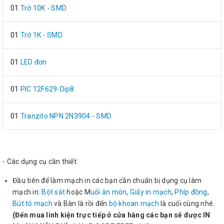
01
Trở 10K - SMD
01
Trở 1K - SMD
01
LED đơn
01
PIC 12F629-Dip8
01
Tranzito NPN 2N3904 - SMD
- Các dụng cụ cần thiết:
Đầu tiên để làm mạch in các bạn cần chuẩn bị dụng cụ làm
mạch in:
Bột sắt
hoặc M
uối ăn mòn
,
Giấy in mạch
,
Phíp đồng
,
Bút tô mạch
và Bàn là rồi đến
bộ khoan mạch
là cuối cùng nhé.
(Đến mua linh kiện trực tiếp ở cửa hàng các bạn sẽ được IN