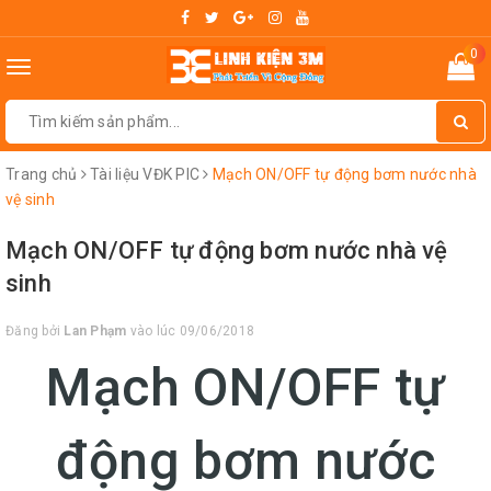
0
Toggle
navigation
Trang chủ
Tài liệu VĐK PIC
Mạch ON/OFF tự động bơm nước nhà
vệ sinh
Mạch ON/OFF tự động bơm nước nhà vệ
sinh
Đăng bởi
Lan Phạm
vào lúc 09/06/2018
Mạch ON/OFF tự
động bơm nước