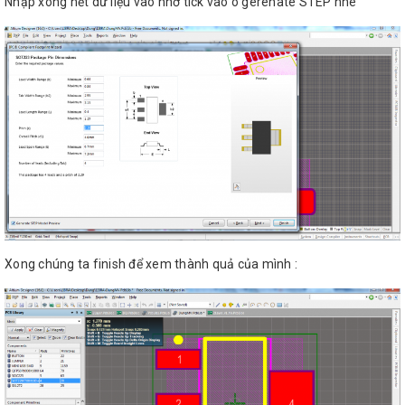
Nhập xong hết dữ liệu vào nhớ tick vào ô gerenate STEP nhé
Xong chúng ta finish để xem thành quả của mình :