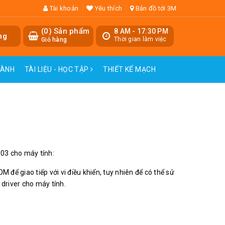
Tài khoản
Yêu thích
Bản đồ tới 3M
(
0
) Sản phẩm
8 AM - 17:30 PM
ng
Thời gian làm việc
Giỏ hàng
HÀNH
TÀI LIỆU - HỌC TẬP
THIẾT KẾ MẠCH
303 cho máy tính:
để giao tiếp với vi điều khiển, tuy nhiên để có thể sử
driver cho máy tính.