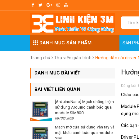
DANH MỤC SẢN PHẨM
SẢN P
Trang chủ
Thư viện giáo trình
Hướng dẫn cài drive
Hướng
DANH MỤC BÀI VIẾT
Đăng bởi
BÀI VIẾT LIÊN QUAN
Chào các
[ArduinoNano] Mạch chống trộm
Module 
sử dụng Arduino cảnh báo qua
module SIM800L
dụng mod
08/08/2020
Các bạn d
Mạch mở cửa sử dụng vân tay và
mật khẩu cảnh báo qua module
Driver P
SIM