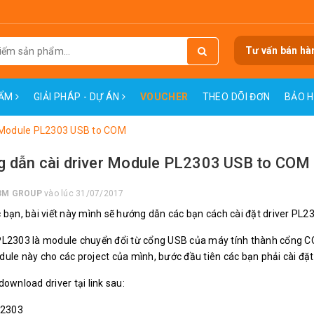
Tư vấn bán hà
HẨM
GIẢI PHÁP - DỰ ÁN
VOUCHER
THEO DÕI ĐƠN
BẢO 
r Module PL2303 USB to COM
 dẫn cài driver Module PL2303 USB to COM
3M GROUP
vào lúc 31/07/2017
 bạn, bài viết này mình sẽ hướng dẫn các bạn cách cài đặt driver PL2
PL2303
là module chuyển đổi từ cổng USB của máy tính thành cổng COM 
ule này cho các project của mình, bước đầu tiên các bạn phải cài đặt 
ownload driver tại link sau:
L2303