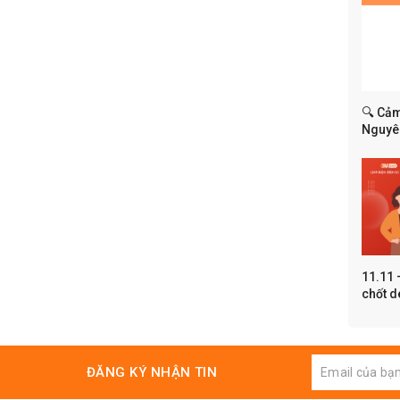
🔍 Cảm
Nguyên
dụng t
11.11 
chốt d
ĐĂNG KÝ NHẬN TIN