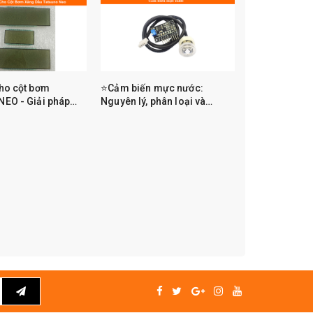
ho cột bơm
⭐Cảm biến mực nước:
EO - Giải pháp
Nguyên lý, phân loại và
 tốn kém | Linh kiện
hướng dẫn chọn đúng loại