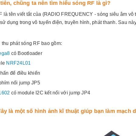
tiên, chũng ta nên tìm hiểu sóng RF là gì?
 là tên viết tắt của (RADIO FREQUENCY - sóng siêu âm vô t
 sử dụng trong vô tuyến điện, truyền hình, phát thanh. Sau n
 thu phát sóng RF bao gồm:
ega8
có Bootloader
ule
NRF24L01
nhấn để điều khiển
phím nối jump JP5
1602
có module I2C kết nối với jump JP4
ây là một số hình ảnh kĩ thuật giúp bạn làm mạch 