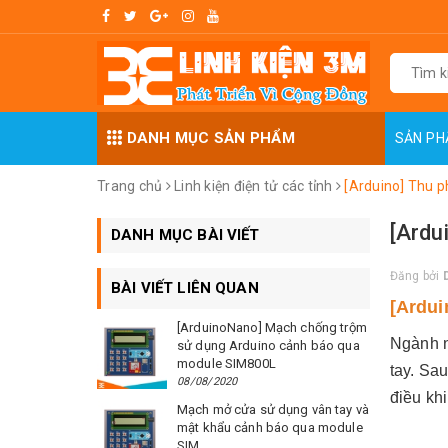
DANH MỤC SẢN PHẨM
SẢN P
Trang chủ
Linh kiện điện tử các tỉnh
[Arduino] Thu p
[Ardu
DANH MỤC BÀI VIẾT
Đăng bởi
BÀI VIẾT LIÊN QUAN
[Ardui
[ArduinoNano] Mạch chống trộm
Ngành n
sử dụng Arduino cảnh báo qua
module SIM800L
tay. Sa
08/08/2020
điều khi
Mạch mở cửa sử dụng vân tay và
mật khẩu cảnh báo qua module
SIM