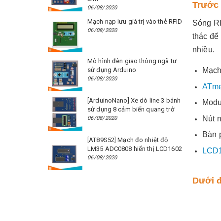
Trước 
06/08/2020
Mạch nạp lưu giá trị vào thẻ RFID
Sóng RF
06/08/2020
thác để
nhiều.
Mô hình đèn giao thông ngã tư
sử dụng Arduino
Mạch
06/08/2020
ATm
[ArduinoNano] Xe dò line 3 bánh
Mod
sử dụng 8 cảm biến quang trở
Nút 
06/08/2020
Bàn 
[AT89S52] Mạch đo nhiệt độ
LM35 ADC0808 hiển thị LCD1602
LCD
06/08/2020
Dưới đ