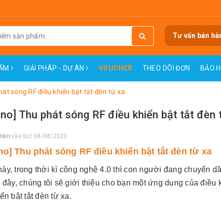
Tư vấn bán hà
HẨM
GIẢI PHÁP - DỰ ÁN
VOUCHER
THEO DÕI ĐƠN
BẢO 
hát sóng RF điều khiển bật tắt đèn từ xa
ino] Thu phát sóng RF điều khiển bật tắt đèn 
Diễn
vào lúc 08/08/2020
no] Thu phát sóng RF điều khiển bật tắt đèn từ xa
ày, trong thời kì công nghệ 4.0 thì con người đang chuyển d
u đây, chúng tôi sẽ giới thiệu cho bạn một ứng dụng của điều 
ển bật tắt đèn từ xa.