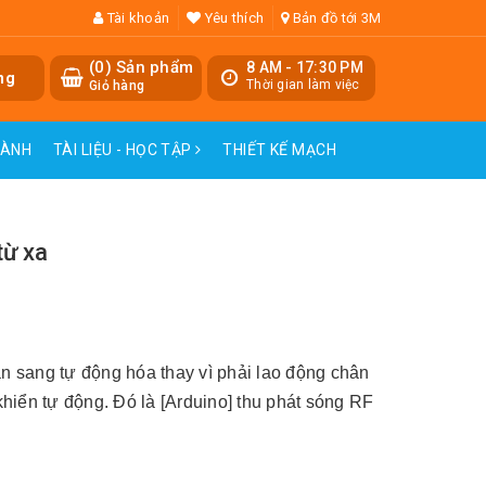
Tài khoản
Yêu thích
Bản đồ tới 3M
(
0
) Sản phẩm
8 AM - 17:30 PM
ng
Thời gian làm việc
Giỏ hàng
HÀNH
TÀI LIỆU - HỌC TẬP
THIẾT KẾ MẠCH
từ xa
ần sang tự động hóa thay vì phải lao động chân
khiển tự động. Đó là [Arduino] thu phát sóng RF