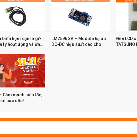
 biến tiệm cận là gì?
LM2596 3A – Module hạ áp
Đèn LCD c
 lý hoạt động và ứng
DC-DC hiệu suất cao cho
TATSUNO N
hực tế
Arduino và IoT
thay thế ít
3M
– Cắm mạch siêu tốc,
eal cực sốc!