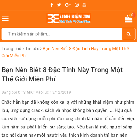
0
Toggle
navigation
Trang chủ
Tin tức
Bạn Nên Biết 8 Đặc Tính Này Trong Một Thế
Giới Miễn Phí
Bạn Nên Biết 8 Đặc Tính Này Trong Một
Thế Giới Miễn Phí
Đăng bởi
CTV MKT
vào lúc 13/12/2019
Chắc hẳn bạn đã không còn xa lạ với những khái niệm như phim
lậu, ứng dụng crack, sách và nhạc không bản quyền, … Hậu quả
của việc sử dụng miễn phí đó cũng chính là nhân tố dẫn đến việc
kìm hãm sự phát triển, sự sáng tạo. Nếu bạn là một người sáng
tạo nội dung hay một người yêu thích kinh doanh thì bạn nên