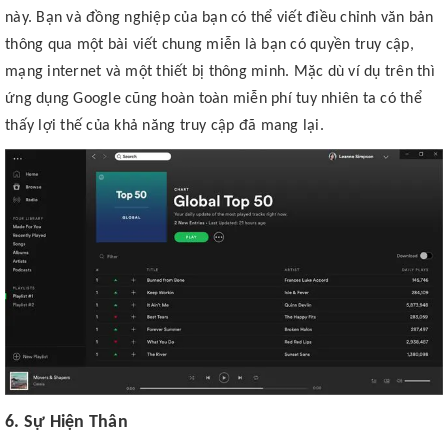
này. Bạn và đồng nghiệp của bạn có thể viết điều chỉnh văn bản
thông qua một bài viết chung miễn là bạn có quyền truy cập,
mạng internet và một thiết bị thông minh. Mặc dù ví dụ trên thì
ứng dụng Google cũng hoàn toàn miễn phí tuy nhiên ta có thể
thấy lợi thế của khả năng truy cập đã mang lại.
6. Sự Hiện Thân