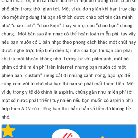
Chắn chắc rồi, tính cá nhân hóa sẽ là một xu hướng chắc chắn sẽ
phổ biến trong thời gian tới. Một ví dụ đơn giản khi bạn truy cập
vào một ứng dụng thì bạn sẽ thích được chào bởi tên của mình
như “chào Linh”, “chào Kiện” thay vì một câu “chào bạn” chung
chung. Một bản sao âm nhạc có thể hoàn toàn miễn phí, tuy vậy
nếu bạn muốn có 1 bản nhạc theo phong cách khác một chút hay
được nghe trực tiếp biểu diễn tại nhà của bạn thì bạn cần phải
chi trả một khoản không nhỏ. Tương tự với phim ảnh, một bộ
phim có thể miễn phí trên internet nhưng bạn muốn có một
phiên bản “custom” riêng cắt đi những cảnh nóng, bạo lực để
cùng xem với lũ nhỏ nhà bạn thì bạn sẽ phải mất thêm tiền. Một
ví dụ trong y tế đó chính là aspirin, chúng gần như miễn phí (ở
một số nước phát triển) tuy nhiên nếu bạn muốn có aspirin phù
hợp theo ADN của riêng bạn thì chắc chắn số tiền đó không hề
nhỏ.