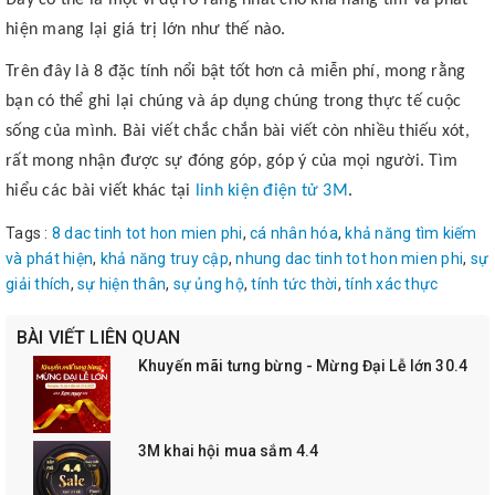
Đây có thể là một ví dụ rõ ràng nhất cho khả năng tìm và phát
hiện mang lại giá trị lớn như thế nào.
Trên đây là 8 đặc tính nổi bật tốt hơn cả miễn phí, mong rằng
bạn có thể ghi lại chúng và áp dụng chúng trong thực tế cuộc
sống của mình. Bài viết chắc chắn bài viết còn nhiều thiếu xót,
rất mong nhận được sự đóng góp, góp ý của mọi người. Tìm
hiểu các bài viết khác tại
linh kiện điện tử 3M
.
Tags :
8 dac tinh tot hon mien phi
,
cá nhân hóa
,
khả năng tìm kiếm
và phát hiện
,
khả năng truy cập
,
nhung dac tinh tot hon mien phi
,
sự
giải thích
,
sự hiện thân
,
sự ủng hộ
,
tính tức thời
,
tính xác thực
BÀI VIẾT LIÊN QUAN
Khuyến mãi tưng bừng - Mừng Đại Lễ lớn 30.4
3M khai hội mua sắm 4.4