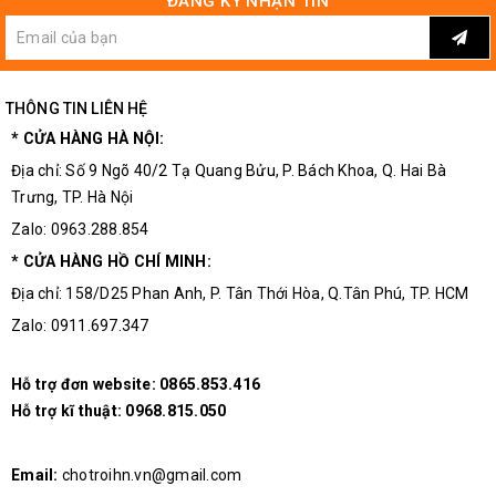
ĐĂNG KÝ NHẬN TIN
Chân IDE nạp cod
THÔNG TIN LIÊN HỆ
* CỬA HÀNG HÀ NỘI:
Hướng Dẫn Sử Dụng:
Địa chỉ: Số 9 Ngõ 40/2 Tạ Quang Bửu, P. Bách Khoa, Q. Hai Bà
Đầu tiên các bạn mở thanh gạt lên và bỏ IC vào theo đúng
Trưng, TP. Hà Nội
chiều của KIT, sau đó các bạn đóng thanh gạt xuống và có
Zalo: 0963.288.854
thể sử dụng kit.
* CỬA HÀNG HỒ CHÍ MINH:
Các bạn có thể cấp nguồn bằng Jack DC 5.5 hoặc qua
Địa chỉ: 158/D25 Phan Anh, P. Tân Thới Hòa, Q.Tân Phú, TP. HCM
mạch nạp isp.
Zalo: 0911.697.347
Hỗ trợ đơn website:
0865.853.416
Hỗ trợ kĩ thuật:
0968.815.050
Email:
chotroihn.vn@gmail.com