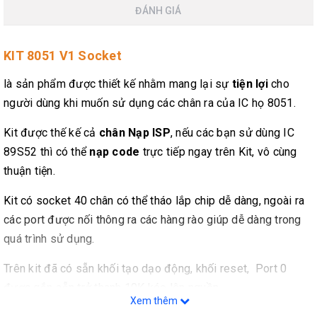
ĐÁNH GIÁ
KIT 8051 V1 Socket
là sản phẩm được thiết kế nhằm mang lại sự
tiện lợi
cho
người dùng khi muốn sử dụng các chân ra của IC họ 8051.
Kit được thế kế cả
chân Nạp ISP
, nếu các bạn sử dùng IC
89S52 thì có thể
nạp code
trực tiếp ngay trên Kit, vô cùng
thuận tiện.
Kit có socket 40 chân có thể tháo lắp chip dễ dàng, ngoài ra
các port được nối thông ra các hàng rào giúp dễ dàng trong
quá trình sử dụng.
Trên kit đã có sẵn khối tạo dạo động, khối reset, Port 0
được gắn sẵn trở thanh 10K kéo lên nguồn.
Xem thêm