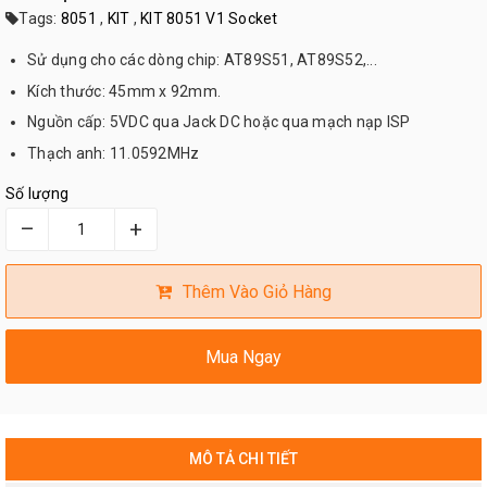
Tags:
8051
,
KIT
,
KIT 8051 V1 Socket
Sử dụng cho các dòng chip: AT89S51, AT89S52,...
Kích thước: 45mm x 92mm.
Nguồn cấp: 5VDC qua Jack DC hoặc qua mạch nạp ISP
Thạch anh: 11.0592MHz
Số lượng
–
+
Thêm Vào Giỏ Hàng
Mua Ngay
MÔ TẢ CHI TIẾT