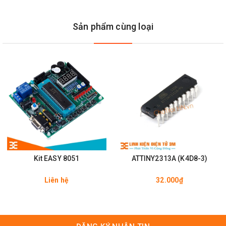
Sử dụng cho các dòng chip: AT89S51, AT89S52,...
Sản phẩm cùng loại
Kích thước: 45mm x 92mm.
Nguồn cấp: 5VDC qua Jack DC hoặc qua mạch nạp ISP
Thạch anh: 11.0592MHz
Trọng Lượng: 45g
Kit EASY 8051
ATTINY2313A (K4D8-3)
Liên hệ
32.000₫