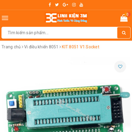
0
Toggle
navigation
Trang chủ
Vi điều khiển 8051
KIT 8051 V1 Socket