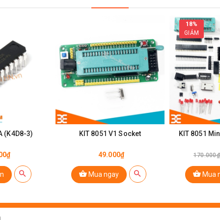
18%
GIẢM
AT89S52 24PU - DIP40
 (K4D8-3)
KIT 8051 V1 Socket
ng tới 1000 chu kỳ ghi/xoá
00₫
49.000₫
170.000₫
n
Mua ngay
Mua 