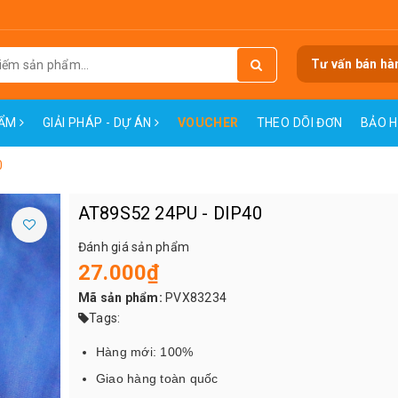
Tư vấn bán hà
HẨM
GIẢI PHÁP - DỰ ÁN
VOUCHER
THEO DÕI ĐƠN
BẢO 
0
AT89S52 24PU - DIP40
Đánh giá sản phẩm
27.000₫
Mã sản phẩm:
PVX83234
Tags:
Hàng mới: 100%
Giao hàng toàn quốc