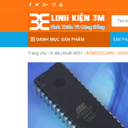
DANH MỤC SẢN PHẨM
SẢN P
Trang chủ
Vi điều khiển 8051
AT89S52 24PU - DIP4