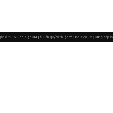
ght © 2016
Linh Kiện 3M
| © Bản quyền thuộc về Linh Kiện 3M
|
Cung cấp b
Dưới AT89S52 24PU - DIP40