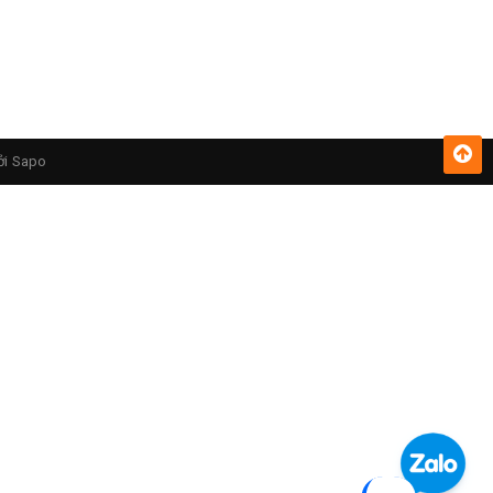
ởi
Sapo