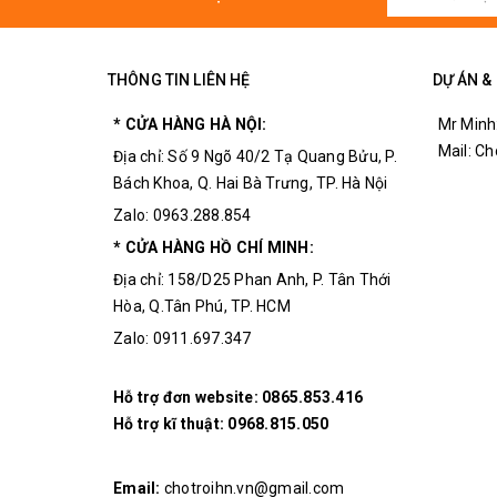
Nhiệt độ hoạt động bình thường: -40 ~ 85 độ C.
Kiểu chân: DIP 40.
THÔNG TIN LIÊN HỆ
DỰ ÁN &
Có 32 chân I/O lập trình được.
* CỬA HÀNG HÀ NỘI:
Mr Minh
Ba bộ Timer/Counter 16 bit.
Mail: C
Địa chỉ: Số 9 Ngõ 40/2 Tạ Quang Bửu, P.
Có 8 nguồn ngắt (Interrupt source).
Bách Khoa, Q. Hai Bà Trưng, TP. Hà Nội
Zalo: 0963.288.854
Hỗ trợ giao tiếp UART.
* CỬA HÀNG HỒ CHÍ MINH:
Watchdog timer.
Địa chỉ: 158/D25 Phan Anh, P. Tân Thới
Hòa, Q.Tân Phú, TP. HCM
Hỗ trợ chuẩn nạp nối tiếp SPI bằng mạch nạp US
Zalo: 0911.697.347
Hỗ trợ đơn website:
0865.853.416
Hỗ trợ kĩ thuật:
0968.815.050
Email:
chotroihn.vn@gmail.com