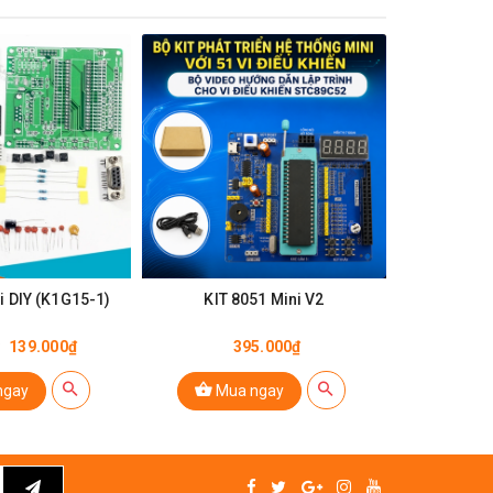
30%
GIẢM
KIT 8051 Mini DIY (K1G15-1)
KIT 8051 Mini V2
AT89C40
139.000₫
395.000₫
30.0
ngay
Mua ngay
Mu