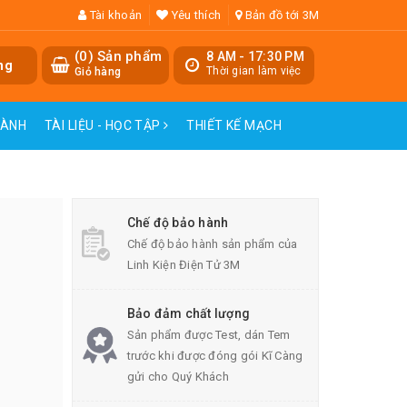
Tài khoản
Yêu thích
Bản đồ tới 3M
(
0
) Sản phẩm
8 AM - 17:30 PM
ng
Thời gian làm việc
Giỏ hàng
HÀNH
TÀI LIỆU - HỌC TẬP
THIẾT KẾ MẠCH
Chế độ bảo hành
Chế độ bảo hành sản phẩm của
Linh Kiện Điện Tử 3M
Bảo đảm chất lượng
Sản phẩm được Test, dán Tem
trước khi được đóng gói Kĩ Càng
gửi cho Quý Khách