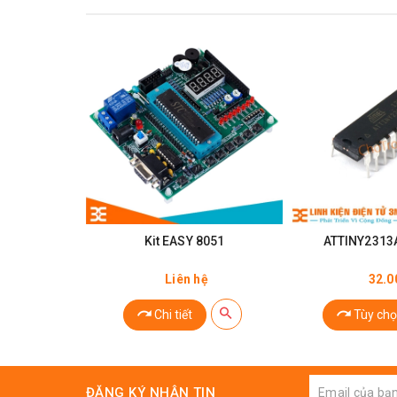
Thông Số Kỹ Thuật:
Kit EASY 8051
ATTINY2313A
08 KByte bộ nhớ có thể lập trình nhanh, có khả nă
Liên hệ
32.0
Điện áp hoạt động: 4.0V ~ 5.5V.
Chi tiết
Tùy chọ
Tần số hoạt động từ: 0Hz - 24 MHz
Ram: 256 byte.
ĐĂNG KÝ NHẬN TIN