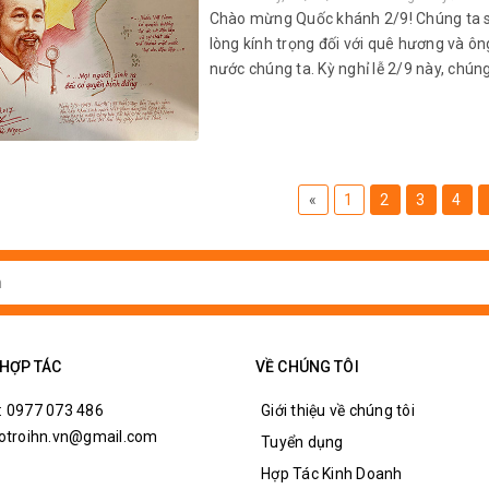
Chào mừng Quốc khánh 2/9! Chúng ta sắ
lòng kính trọng đối với quê hương và ô
nước chúng ta. Kỳ nghỉ lễ 2/9 này, chúng 
«
1
2
3
4
 HỢP TÁC
VỀ CHÚNG TÔI
: 0977 073 486
Giới thiệu về chúng tôi
hotroihn.vn@gmail.com
Tuyển dụng
Hợp Tác Kinh Doanh