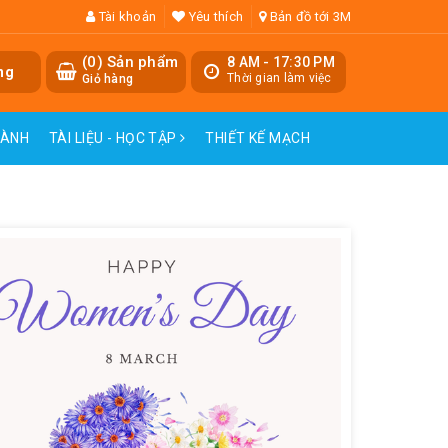
Tài khoản
Yêu thích
Bản đồ tới 3M
(
0
) Sản phẩm
8 AM - 17:30 PM
ng
Thời gian làm việc
Giỏ hàng
HÀNH
TÀI LIỆU - HỌC TẬP
THIẾT KẾ MẠCH