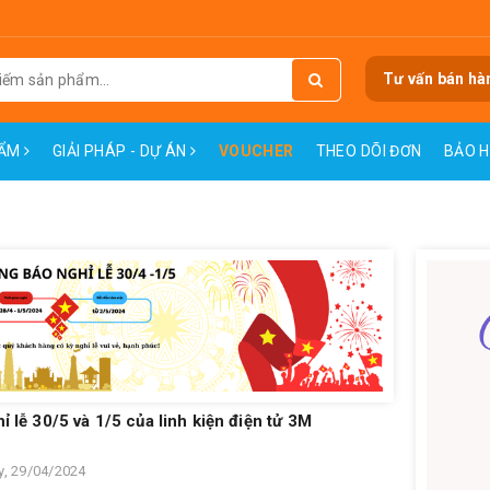
Tư vấn bán hà
HẨM
GIẢI PHÁP - DỰ ÁN
VOUCHER
THEO DÕI ĐƠN
BẢO 
ỉ lễ 30/5 và 1/5 của linh kiện điện tử 3M
, 29/04/2024