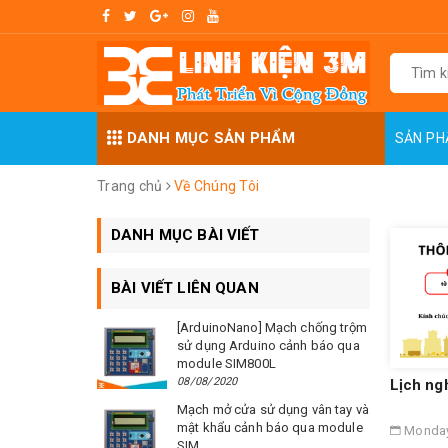
DANH MỤC SẢN PHẨM
SẢN P
Trang chủ
Về Chúng Tôi
DANH MỤC BÀI VIẾT
BÀI VIẾT LIÊN QUAN
[ArduinoNano] Mạch chống trộm
sử dụng Arduino cảnh báo qua
module SIM800L
08/08/2020
Lịch ngh
Mạch mở cửa sử dụng vân tay và
mật khẩu cảnh báo qua module
Monday
SIM