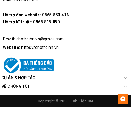
Kích thước của vam tháo vòng bi
Hỗ trợ đơn website:
0865.853.416
Hỗ trợ kĩ thuật:
0968.815.050
Email:
chotroihn.vn@gmail.com
Website:
https://chotroihn.vn
DỰ ÁN & HỢP TÁC
VỀ CHÚNG TÔI
Copyright © 2016
Linh Kiện 3M
Vam 2 càng tháo bánh răng - size 200