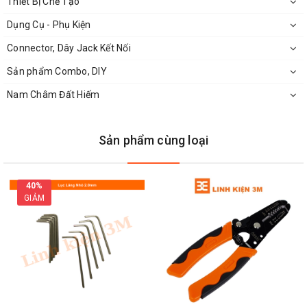
Thiết Bị Chế Tạo
Chất liệu: Hợp kim cứng
Dụng Cụ - Phụ Kiện
Kích thước:
Size: 75
Connector, Dây Jack Kết Nối
Size: 150
Sản phẩm Combo, DIY
Size: 200
Nam Châm Đất Hiếm
Chiều dài vam tháo vòng bi: 11.5 cm
Sản phẩm cùng loại
Kích thước mở rộng vam size 75: 10 - 60mm
40%
GIẢM