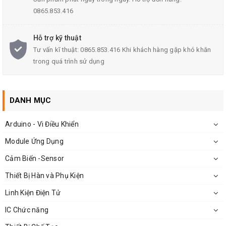
0865.853.416
Vam tháo vòng bi, bánh răng
Hỗ trợ kỹ thuật
Tư vấn kĩ thuật: 0865.853.416 Khi khách hàng gặp khó khăn
trong quá trình sử dụng
Ưu điểm của vam tháo vòng bi - bánh răng:
Thiết kế nhỏ gọn, dễ cầm
DANH MỤC
Dễ dàng thay tháo phụ kiện:
ốc - vít
Arduino - Vi Điều Khiển
Có độ bền cao, chắc chắn
Module Ứng Dụng
Cảm Biến -Sensor
Thiết Bị Hàn và Phụ Kiện
Thông số kỹ thuật của dụng cụ tháo lắp vòng bi:
Linh Kiện Điện Tử
Hình dáng: chữ H
IC Chức năng