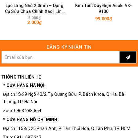
Lục Lăng Nhỏ 2.0mm – Dụng
Kìm Tuốt Dây Điện Asaki AK-
Cụ Sửa Chữa Chính Xác | Linh
9100
kiện 3M
5.000₫
99.000₫
3.000₫
Dụng cụ tháo lắp vòng bi, bánh răng
ĐĂNG KÝ NHẬN TIN
THÔNG TIN LIÊN HỆ
* CỬA HÀNG HÀ NỘI:
Địa chỉ: Số 9 Ngõ 40/2 Tạ Quang Bửu, P. Bách Khoa, Q. Hai Bà
Trưng, TP. Hà Nội
Zalo: 0963.288.854
* CỬA HÀNG HỒ CHÍ MINH:
Địa chỉ: 158/D25 Phan Anh, P. Tân Thới Hòa, Q.Tân Phú, TP. HCM
Zalo: 0911.697.347