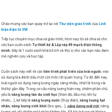
Chào mừng các bạn quay trở lại với
Thư viện giáo trình
của
Linh
kiện điện tử 3M
Tiếp tục chuyên mục chia sẻ giáo trình, hôm nay tôi sẽ chia sẻ cho
các bạn cuốn sách
Tự thiết kế & Lắp ráp 49 mạch điện thông
minh.
Đây là 1 cuốn sách khá bổ ích và thú vị cho các bạn nào đam
mê nghiên cứu và học tập.
Cuốn sách này viết về các
tiến trình phát triển của loài người
, việc
sử dụng lửa đánh dấu một cột mốc rất quan trọng. Từ đó đến nay,
loài người sử dụng năng lượng ngày càng nhiều, nhất là trong vài
thế kỷ gần đây. Trong cơ cấu năng lượng hiện nay, chiếm phần chủ
yếu là
năng lượng tàn dư sinh học
(than đá, dầu mỏ, khí tự
nhiên,...), kế tiếp là
năng lượng nước
(thủy điện),
năng lượng hạt
nhân, năng lượng sinh khối
(bio-gas,...),
năng lượng mặt trời,
năng
lượng gió chỉ chiếm một phần khiêm tốn. Xã hội loài người không