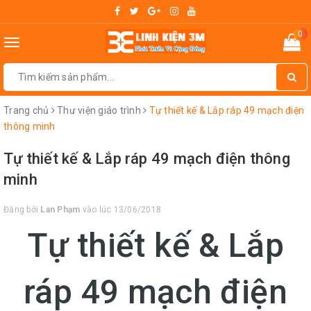
0
Toggle
navigation
Trang chủ
Thư viện giáo trình
Tự thiết kế & Lắp ráp 49 mạch điện
thông minh
Tự thiết kế & Lắp ráp 49 mạch điện thông
minh
Đăng bởi
Lan Phạm
vào lúc 13/06/2018
Tự thiết kế & Lắp
ráp 49 mạch điện