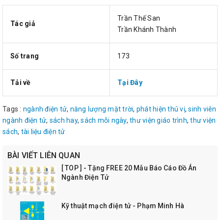
Trần Thế San
Tác giả
Trần Khánh Thành
Số trang
173
Tải về
Tại Đây
Tags :
ngành điện tử
,
năng lượng mặt trời
,
phát hiện thú vị
,
sinh viên
ngành điện tử
,
sách hay
,
sách mỗi ngày
,
thư viện giáo trình
,
thư viện
sách
,
tài liệu điện tử
BÀI VIẾT LIÊN QUAN
[ TOP ] - Tặng FREE 20 Mẫu Báo Cáo Đồ Án
Ngành Điện Tử
Kỹ thuật mạch điện tử - Phạm Minh Hà