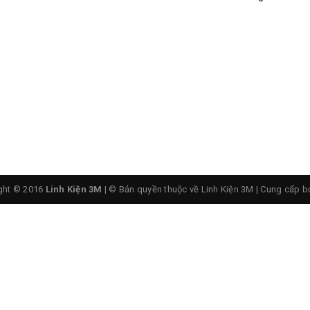
ght © 2016
Linh Kiện 3M
| © Bản quyền thuộc về Linh Kiện 3M
|
Cung cấp b