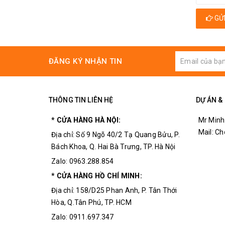
GỬI
ĐĂNG KÝ NHẬN TIN
THÔNG TIN LIÊN HỆ
DỰ ÁN &
* CỬA HÀNG HÀ NỘI:
Mr Minh
Mail: C
Địa chỉ: Số 9 Ngõ 40/2 Tạ Quang Bửu, P.
Bách Khoa, Q. Hai Bà Trưng, TP. Hà Nội
Zalo: 0963.288.854
* CỬA HÀNG HỒ CHÍ MINH:
Địa chỉ: 158/D25 Phan Anh, P. Tân Thới
Hòa, Q.Tân Phú, TP. HCM
Zalo: 0911.697.347