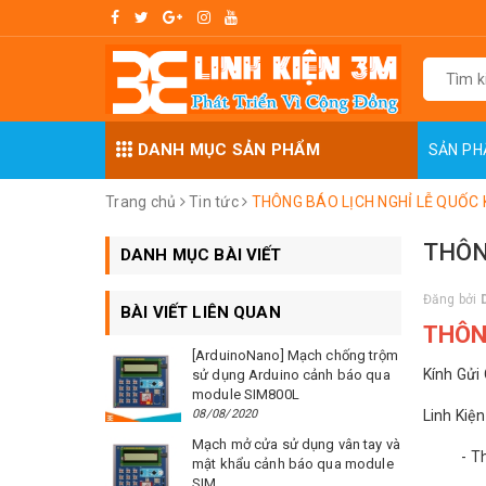
DANH MỤC SẢN PHẨM
SẢN P
Trang chủ
Tin tức
THÔNG BÁO LỊCH NGHỈ LỄ QUỐC
THÔN
DANH MỤC BÀI VIẾT
Đăng bởi
BÀI VIẾT LIÊN QUAN
THÔN
[ArduinoNano] Mạch chống trộm
Kính Gửi
sử dụng Arduino cảnh báo qua
module SIM800L
08/08/2020
Linh Kiệ
Mạch mở cửa sử dụng vân tay và
- Thời 
mật khẩu cảnh báo qua module
SIM