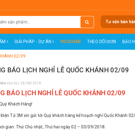
Tư vấn bán hà
HẨM
GIẢI PHÁP - DỰ ÁN
VOUCHER
THEO DÕI ĐƠN
BẢO 
 KHÁNH 02/09
G BÁO LỊCH NGHỈ LỄ QUỐC KHÁNH 02/09
Diễn
vào lúc 28/08/2018
G BÁO LỊCH NGHỈ LỄ QUỐC KHÁNH 02/09
 Quý Khách Hàng!
n Điện Tử 3M xin gửi tới Quý khách hàng kế hoạch nghỉ Quốc Khánh 02/
gian: Thứ Chủ nhật, Thứ hai ngày 02 – 03/09/2018.