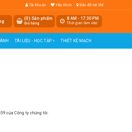
Tài khoản
Yêu thích
Bản đồ tới 3M
(
0
) Sản phẩm
8 AM - 17:30 PM
ng
Thời gian làm việc
Giỏ hàng
HÀNH
TÀI LIỆU - HỌC TẬP
THIẾT KẾ MẠCH
09 của Công ty chúng tôi: