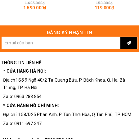
1.695.000₫
150.000₫
1.590.000₫
119.000₫
ĐĂNG KÝ NHẬN TIN
THÔNG TIN LIÊN HỆ
* CỬA HÀNG HÀ NỘI:
Địa chỉ: Số 9 Ngõ 40/2 Tạ Quang Bửu, P. Bách Khoa, Q. Hai Bà
Trưng, TP. Hà Nội
JS-C32 10-100VDC Cho Kết Quả Chính xác
Zalo: 0963.288.854
* CỬA HÀNG HỒ CHÍ MINH:
Địa chỉ: 158/D25 Phan Anh, P. Tân Thới Hòa, Q.Tân Phú, TP. HCM
Zalo: 0911.697.347