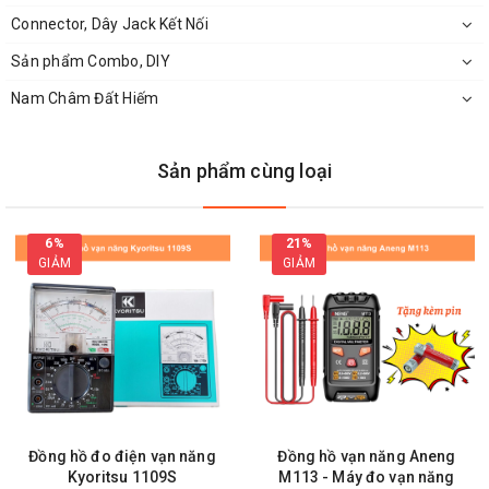
Connector, Dây Jack Kết Nối
JS-C32 10-100VDC Hiển thị dung lượng pin
Sản phẩm Combo, DIY
Nam Châm Đất Hiếm
Ưu điểm:
Sản phẩm cùng loại
Dải đo lớn từ: 10~100VDC với độ chính xác cao.
Với kích thước nhỏ gọn, dễ dàng gắn vào các bình ắc
6%
21%
GIẢM
GIẢM
quy hoặc pin để đo dung lượng.
Có nút chuyển đổi dung lượng pin với giá trị điện áp sau
thiết bị
Đồng hồ đo điện vạn năng
Đồng hồ vạn năng Aneng
Kyoritsu 1109S
M113 - Máy đo vạn năng