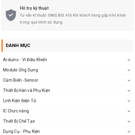
Dải đo điện áp: 10~10VDC
Hỗ trợ kỹ thuật
Tư vấn kĩ thuật: 0865.853.416 Khi khách hàng gặp khó khăn
Có nút reset
trong quá trình sử dụng
Kích thước: 60x 33x 14mm
Khối lượng: 25g
DANH MỤC
Arduino - Vi Điều Khiển
Module Ứng Dụng
Cảm Biến -Sensor
Thiết Bị Hàn và Phụ Kiện
Linh Kiện Điện Tử
IC Chức năng
Thiết Bị Chế Tạo
Dụng Cụ - Phụ Kiện