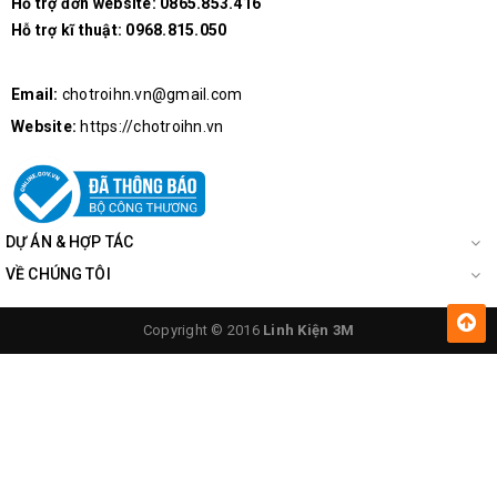
Hỗ trợ đơn website:
0865.853.416
Hỗ trợ kĩ thuật:
0968.815.050
Email:
chotroihn.vn@gmail.com
Website:
https://chotroihn.vn
Kích Thước JS-C32 10-100VDC
DỰ ÁN & HỢP TÁC
VỀ CHÚNG TÔI
Copyright © 2016
Linh Kiện 3M
Hướng dẫn cài đặt:
Nhấn giữ nút nhấn ở trên module, sau đó cấp nguồn 10-
100VDC đến khi màn hình hiển thị các chế độ như bên
dưới. Nhấn nút để chuyển giữa các chế độ cần sử dụng: