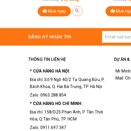
Ứng dụng:
Mua ngay
Mua ng
Sửa chữa điện tử, đồ gia dụng.
Lắp đặt, bảo trì hệ thống điện.
ĐĂNG KÝ NHẬN TIN
Thử nghiệm các linh kiện điện tử.
Dạy học và nghiên cứu khoa học.
Sử dụng trong gia đình.
THÔNG TIN LIÊN HỆ
DỰ ÁN &
…
* CỬA HÀNG HÀ NỘI:
Mr Minh
Mail: C
Địa chỉ: Số 9 Ngõ 40/2 Tạ Quang Bửu, P.
Bách Khoa, Q. Hai Bà Trưng, TP. Hà Nội
Zalo: 0963.288.854
* CỬA HÀNG HỒ CHÍ MINH:
Địa chỉ: 158/D25 Phan Anh, P. Tân Thới
Hòa, Q.Tân Phú, TP. HCM
Zalo: 0911.697.347