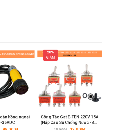
20%
GIẢM
 cản hồng ngoại
Công Tắc Gạt E-TEN 220V 15A
Relay trun
6-36VDC
(Nắp Cao Su Chống Nước -Bán
24VDC 30A
Rời) Nhiều Chế Độ (1021 1121
89.000₫
12.000₫
₫
15.000₫