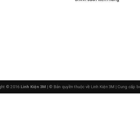
ght © 2016
Linh Kiện 3M
| © Bản quyền thuộc về Linh Kiện 3M
|
Cung cấp b