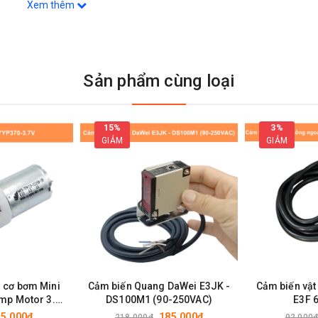
Xem thêm
Sản phẩm cùng loại
15%
3%
GIẢM
GIẢM
 cơ bơm Mini
Cảm biến Quang DaWei E3JK -
Cảm biến vật
mp Motor 3.7
DS100M1 (90-250VAC)
E3F 
VDC
25.000₫
185.000₫
218.000₫
92.000