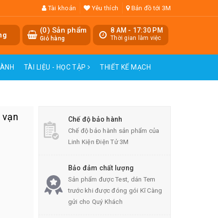
Tài khoản
Yêu thích
Bản đồ tới 3M
(
0
) Sản phẩm
8 AM - 17:30 PM
ng
Thời gian làm việc
Giỏ hàng
HÀNH
TÀI LIỆU - HỌC TẬP
THIẾT KẾ MẠCH
 vạn
Chế độ bảo hành
Chế độ bảo hành sản phẩm của
Linh Kiện Điện Tử 3M
Bảo đảm chất lượng
Sản phẩm được Test, dán Tem
trước khi được đóng gói Kĩ Càng
gửi cho Quý Khách