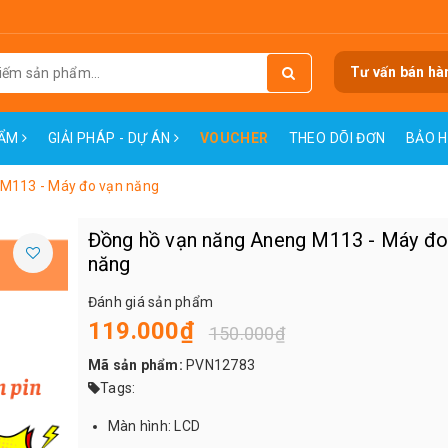
Tư vấn bán hà
HẨM
GIẢI PHÁP - DỰ ÁN
VOUCHER
THEO DÕI ĐƠN
BẢO 
M113 - Máy đo vạn năng
Đồng hồ vạn năng Aneng M113 - Máy đo
năng
Đánh giá sản phẩm
119.000₫
150.000₫
Mã sản phẩm:
PVN12783
Tags:
Màn hình: LCD