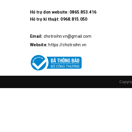
Hỗ trợ đơn website:
0865.853.416
Hỗ trợ kĩ thuật:
0968.815.050
Email:
chotroihn.vn@gmail.com
Website:
https://chotroihn.vn
Thông số kỹ thuật:
Copyri
Màn hình: LCD
Điện áp AC: 0.2 ~ 600V
Điện áp DC: 0.8 ~ 600V
Điện trở: 0 ~ 10MΩ
Nhiệt độ hoạt động: 0-40 ℃