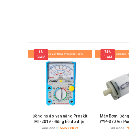
1%
74%
GIẢM
GIẢM
Đồng hồ đo vạn năng Proskit
Máy Bơm, Động
MT-2019 - Đồng hồ đo điện
YYP-370 Air Pu
~12
595.000₫
600.000₫
95.000₫