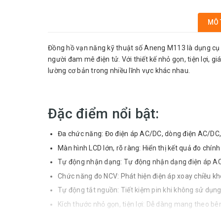
MÔ 
Đồng hồ vạn năng kỹ thuật số Aneng M113 là dụng cụ 
người đam mê điện tử. Với thiết kế nhỏ gọn, tiện lợi, 
lường cơ bản trong nhiều lĩnh vực khác nhau.
Đặc điểm nổi bật:
Đa chức năng: Đo điện áp AC/DC, dòng điện AC/DC, 
Màn hình LCD lớn, rõ ràng: Hiển thị kết quả đo chính
Tự động nhận dạng: Tự động nhận dạng điện áp AC
Chức năng đo NCV: Phát hiện điện áp xoay chiều kh
Tự động tắt nguồn: Tiết kiệm pin khi không sử dụng
Kích thước nhỏ gọn, tiện lợi: Dễ dàng mang theo bên
Giá thành hợp lý: Phù hợp với túi tiền của nhiều ngư