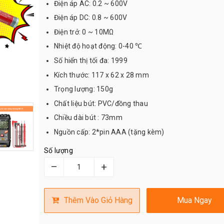
Điện áp AC: 0.2 ~ 600V
Điện áp DC: 0.8 ~ 600V
Điện trở: 0 ~ 10MΩ
Nhiệt độ hoạt động: 0-40 ℃
Số hiển thị tối đa: 1999
Kích thước: 117 x 62 x 28 mm
Trọng lượng: 150g
Chất liệu bút: PVC/đồng thau
Chiều dài bút : 73mm
Nguồn cấp: 2*pin AAA (tặng kèm)
Số lượng
–
+
Thêm Vào Giỏ Hàng
Mua Ngay