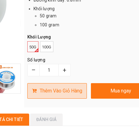
Khối lượng
50 gram
100 gram
Khối Lượng
50G
100G
Số lượng
–
+
Thêm Vào Giỏ Hàng
Mua ngay
TẢ CHI TIẾT
ĐÁNH GIÁ