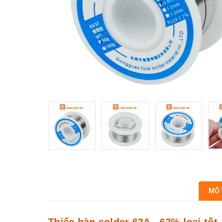
MÔ 
Thiếc hàn solder 63A - 63% loại tốt