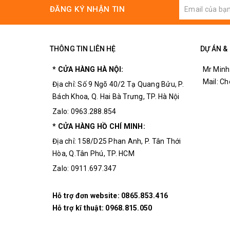
Khối lượng
ĐĂNG KÝ NHẬN TIN
50 gram
100 gram
THÔNG TIN LIÊN HỆ
DỰ ÁN &
* CỬA HÀNG HÀ NỘI:
Mr Minh
Mail: C
Địa chỉ: Số 9 Ngõ 40/2 Tạ Quang Bửu, P.
Bách Khoa, Q. Hai Bà Trưng, TP. Hà Nội
Zalo: 0963.288.854
* CỬA HÀNG HỒ CHÍ MINH:
Địa chỉ: 158/D25 Phan Anh, P. Tân Thới
Hòa, Q.Tân Phú, TP. HCM
Zalo: 0911.697.347
Hỗ trợ đơn website:
0865.853.416
Hỗ trợ kĩ thuật:
0968.815.050