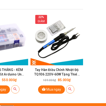
22%
41%
GIẢM
GIẢM
6 THÁNG - KÈM
Tay Hàn Điều Chỉnh Nhiệt Độ
Dung Dịch 
 Kit Arduino Uno
TQ936 220V-60W Tặng Thiếc
V3 PLUS
30g, 5 Mũi Hàn, Giá Đỡ Mỏ Hàn
550.000₫
85.000₫
109.000₫
27.0
ngay
Mua ngay
Mu