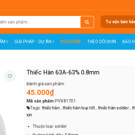
Tư vấn bán hà
HẨM
GIẢI PHÁP - DỰ ÁN
VOUCHER
THEO DÕI ĐƠN
BẢO 
Thiếc Hàn 63A-63% 0.8mm
Đánh giá sản phẩm
45.000₫
Mã sản phẩm:
PVX81701
Tags:
thiếc hàn
,
thiếc hàn loại tốt
,
thiếc hàn solder
,
t
xịn
Thuộc loại: solder
Đường kính dây: 0.8mm