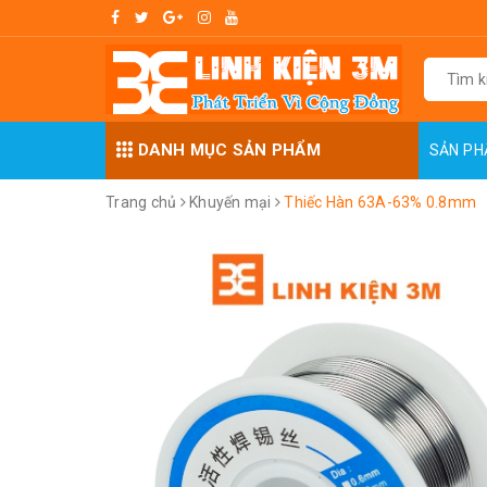
DANH MỤC SẢN PHẨM
SẢN P
Trang chủ
Khuyến mại
Thiếc Hàn 63A-63% 0.8mm