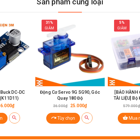
Sản phẩm cùng loại
31%
5%
GIẢM
GIẢM
Thiếc Hàn 63A-63%
 Buck DC-DC
Động Cơ Servo 9G SG90, Góc
[BẢO HÀNH 
(K11D11)
Quay 180 Độ
TÀI LIỆU] Bộ
R3 
16.000₫
25.000₫
36.000₫
579.000₫
63%
n
Tùy chọn
Mua 