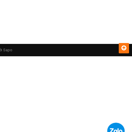
ởi
Sapo