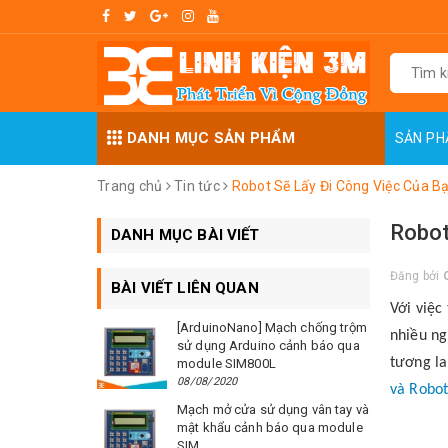
DANH MỤC SẢN PHẨM
SẢN P
Trang chủ
Tin tức
Robot Sẽ Lấy Đi Công Việc Của B
Robot
DANH MỤC BÀI VIẾT
Đăng bởi
BÀI VIẾT LIÊN QUAN
Với việc
[ArduinoNano] Mạch chống trộm
nhiều ng
sử dụng Arduino cảnh báo qua
tương la
module SIM800L
08/08/2020
và Robo
Mạch mở cửa sử dụng vân tay và
mật khẩu cảnh báo qua module
SIM