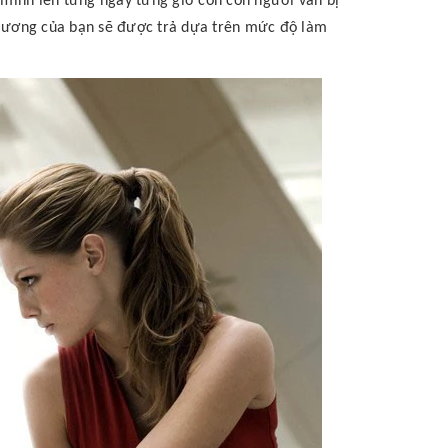
minh lên từng ngày từng giờ còn con người vẫn bị
c lương của bạn sẽ được trả dựa trên mức độ làm