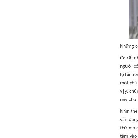
Những cô
Có rất n
người có
lệ lỗi h
một chủ 
vậy, chú
này cho 
Nhìn the
vẫn đang
thứ mà c
tâm vào 