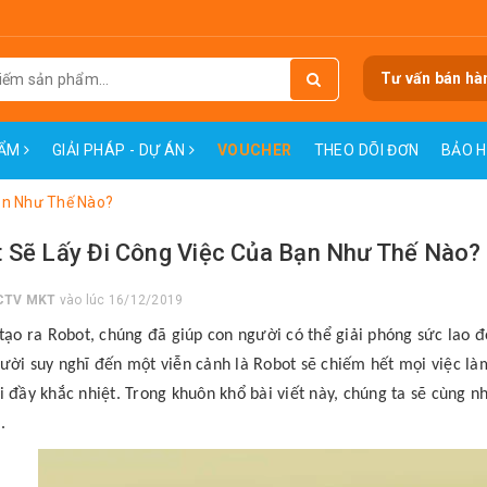
Tư vấn bán hà
HẨM
GIẢI PHÁP - DỰ ÁN
VOUCHER
THEO DÕI ĐƠN
BẢO 
ạn Như Thế Nào?
 Sẽ Lấy Đi Công Việc Của Bạn Như Thế Nào?
CTV MKT
vào lúc 16/12/2019
 tạo ra Robot, chúng đã giúp con người có thể giải phóng sức lao 
ười suy nghĩ đến một viễn cảnh là Robot sẽ chiếm hết mọi việc là
i đầy khắc nhiệt. Trong khuôn khổ bài viết này, chúng ta sẽ cùng 
t
.