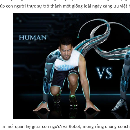
iúp con người thực sự trở thành một giống loài ngày càng ưu việt 
 là mối quan hệ giữa con người và Robot, mong rằng chúng có ích đ