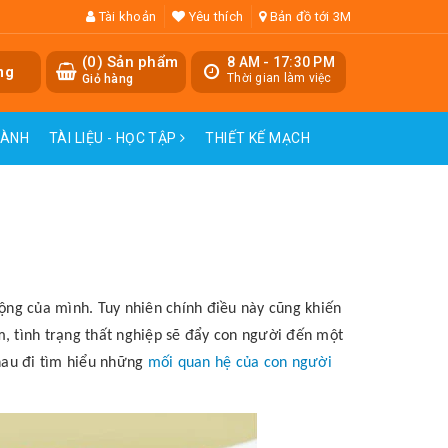
Tài khoản
Yêu thích
Bản đồ tới 3M
(
0
) Sản phẩm
8 AM - 17:30 PM
ng
Thời gian làm việc
Giỏ hàng
HÀNH
TÀI LIỆU - HỌC TẬP
THIẾT KẾ MẠCH
động của mình. Tuy nhiên chính điều này cũng khiến
m, tình trạng thất nghiệp sẽ đẩy con người đến một
nhau đi tìm hiểu những
mối quan hệ của con người