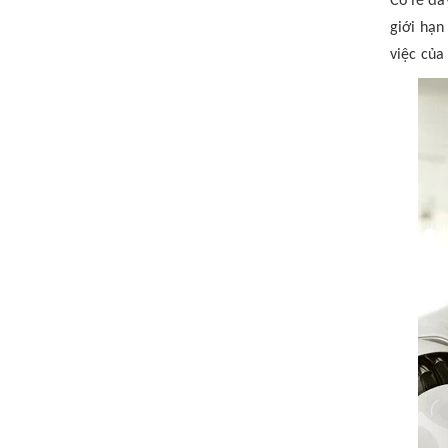
Có lẽ đâ
giới hạn
việc của