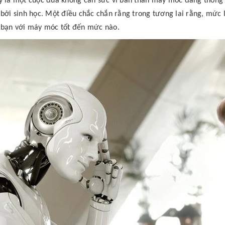
y là một cuộc đua không cân sức vì bản thân máy móc đang thông 
 bởi sinh học. Một điều chắc chắn rằng trong tương lai rằng, mứ
 bạn với máy móc tốt đến mức nào.