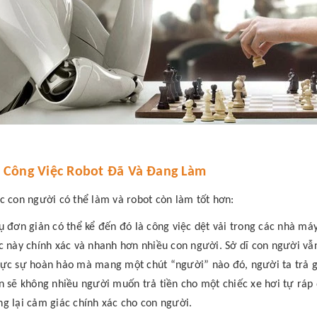
Công Việc Robot Đã Và Đang Làm
c con người có thể làm và robot còn làm tốt hơn:
ụ đơn giản có thể kể đến đó là công việc dệt vải trong các nhà m
c này chính xác và nhanh hơn nhiều con người. Sở dĩ con người 
ực sự hoàn hảo mà mang một chút “người” nào đó, người ta trả gi
n sẽ không nhiều người muốn trả tiền cho một chiếc xe hơi tự rá
g lại cảm giác chính xác cho con người.