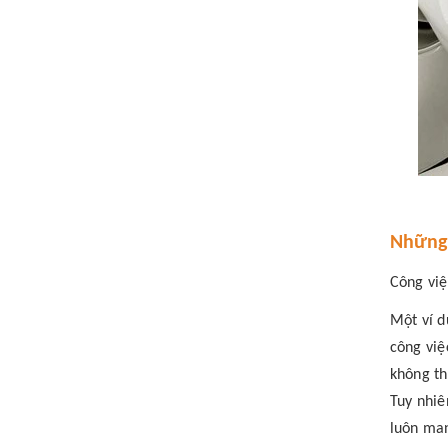
Những 
Công việ
Một ví d
công việ
không th
Tuy nhiê
luôn man