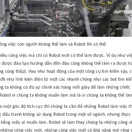
ng việc con người không thể làm và Robot thì có thể:
hiều công việc mà chỉ có Robot mới có thể làm được. Ví dụ như việc
 được đào tạo hướng dẫn đến đâu cũng không thể làm ra được hà
ỏng cũng thấp). Hay như hoạt động của một công cụ tìm kiếm vậy,
đề như linh kiện điện tử một các nhanh chóng như các bot tìm kiế
ng ta không có đủ sự chính xác hàng mili giây để làm những chiếc
Robot vì chúng ta không muốn làm mà là vì chúng ta không thể là
o một góc độ tích cực thì chúng ta cần để những Robot làm việc t
 đấu tranh không sử dụng Robot trong một số ngành, nhưng thực s
hẳng mấy ai muốn làm. Robot sẽ làm thay chúng ta những công việ
những công việc mới, những công việc mới có khả năng mở rộng sự