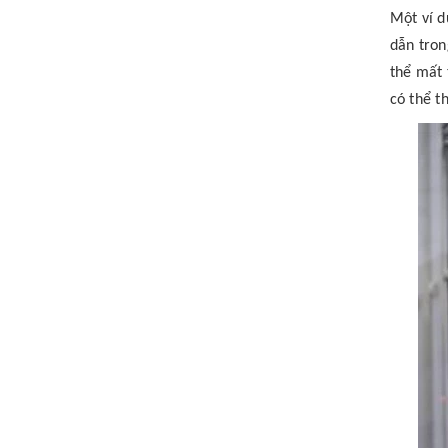
Một ví d
dẫn tron
thể mất 
có thể t