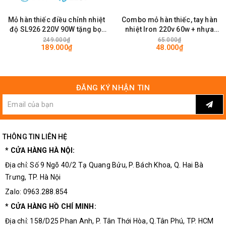
Mỏ hàn thiếc điều chỉnh nhiệt
Combo mỏ hàn thiếc, tay hàn
độ SL926 220V 90W tặng bọt
nhiệt Iron 220v 60w + nhựa
biển, nhựa thông hàn linh kiện
thông + thiếc Solder (tặng
249.000₫
65.000₫
189.000₫
48.000₫
điện tử
kèm bọt biển) hàn linh kiện
điện tử
ĐĂNG KÝ NHẬN TIN
THÔNG TIN LIÊN HỆ
* CỬA HÀNG HÀ NỘI:
Địa chỉ: Số 9 Ngõ 40/2 Tạ Quang Bửu, P. Bách Khoa, Q. Hai Bà
Trưng, TP. Hà Nội
Zalo: 0963.288.854
* CỬA HÀNG HỒ CHÍ MINH:
Địa chỉ: 158/D25 Phan Anh, P. Tân Thới Hòa, Q.Tân Phú, TP. HCM