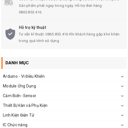
Loại
mũi hàn
: gồm 16 loại
Sản phẩm phát ngay trong ngày. Hỗ trợ đơn hàng:
Tuổi thọ: >5000 điểm hàn
0865.853.416
Nơi sản xuất: China
Hỗ trợ kỹ thuật
Màu sắc: Bạc, sáng bóng
Tư vấn kĩ thuật: 0865.853.416 Khi khách hàng gặp khó khăn
trong quá trình sử dụng
DANH MỤC
Arduino - Vi Điều Khiển
Module Ứng Dụng
Cảm Biến -Sensor
Thiết Bị Hàn và Phụ Kiện
Linh Kiện Điện Tử
IC Chức năng
Mũi Hàn 500 Loại SK