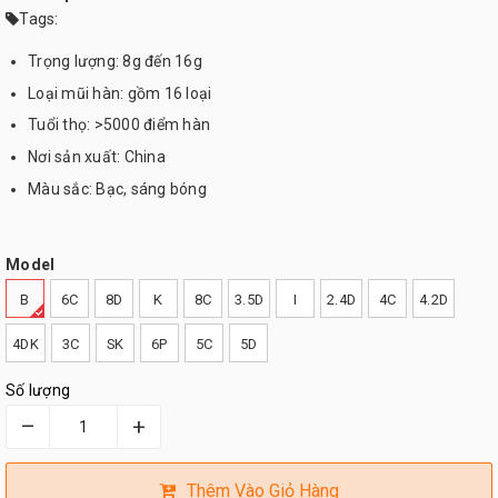
Tags:
Trọng lượng: 8g đến 16g
Loại mũi hàn: gồm 16 loại
Tuổi thọ: >5000 điểm hàn
Nơi sản xuất: China
Màu sắc: Bạc, sáng bóng
Model
B
6C
8D
K
8C
3.5D
I
2.4D
4C
4.2D
4DK
3C
SK
6P
5C
5D
Số lượng
–
+
Thêm Vào Giỏ Hàng