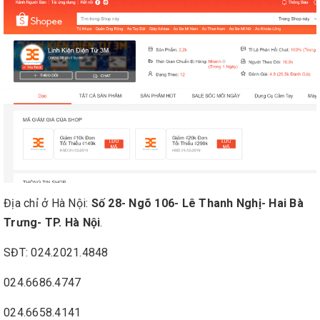
Địa chỉ ở Hà Nội:
Số 28- Ngõ 106- Lê Thanh Nghị- Hai Bà
Trưng- TP. Hà Nội
.
SĐT: 024.2021.4848
024.6686.4747
024.6658.4141