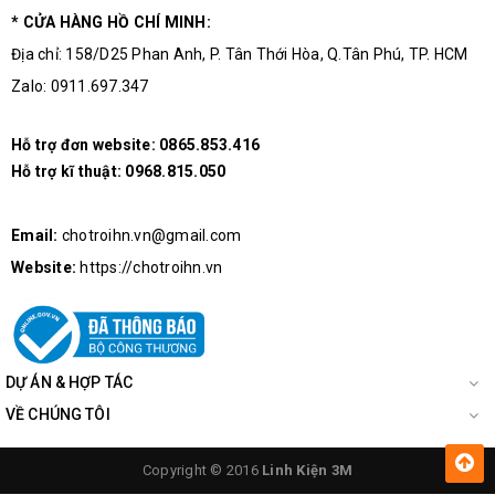
* CỬA HÀNG HỒ CHÍ MINH:
Địa chỉ: 158/D25 Phan Anh, P. Tân Thới Hòa, Q.Tân Phú, TP. HCM
Zalo: 0911.697.347
Hỗ trợ đơn website:
0865.853.416
Hỗ trợ kĩ thuật:
0968.815.050
Email:
chotroihn.vn@gmail.com
Website:
https://chotroihn.vn
DỰ ÁN & HỢP TÁC
VỀ CHÚNG TÔI
Copyright © 2016
Linh Kiện 3M