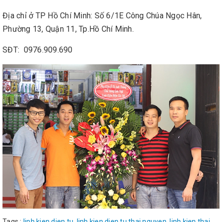
Địa chỉ ở TP Hồ Chí Minh: Số 6/1E Công Chúa Ngọc Hân,
Phường 13, Quận 11, Tp.Hồ Chí Minh.
SĐT: 0976.909.690
Tags :
linh kien dien tu
,
linh kien dien tu thai nguyen
,
linh kien thai