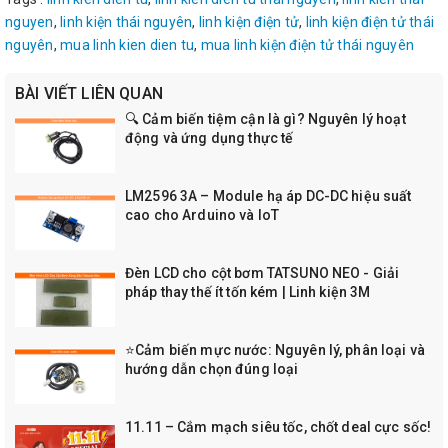
nguyen
,
linh kiện thái nguyên
,
linh kiện điện tử
,
linh kiện điện tử thái
nguyên
,
mua linh kien dien tu
,
mua linh kiện điện tử thái nguyên
BÀI VIẾT LIÊN QUAN
🔍 Cảm biến tiệm cận là gì? Nguyên lý hoạt
động và ứng dụng thực tế
LM2596 3A – Module hạ áp DC-DC hiệu suất
cao cho Arduino và IoT
Đèn LCD cho cột bơm TATSUNO NEO - Giải
pháp thay thế ít tốn kém | Linh kiện 3M
⭐Cảm biến mực nước: Nguyên lý, phân loại và
hướng dẫn chọn đúng loại
11.11 – Cắm mạch siêu tốc, chốt deal cực sốc!