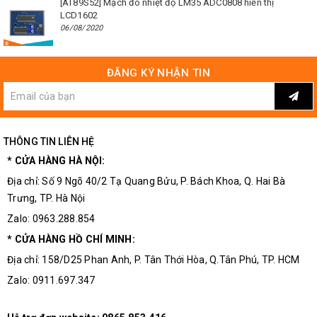
[AT89S52] Mạch đo nhiệt độ LM35 ADC0808 hiển thị
LCD1602
06/08/2020
ĐĂNG KÝ NHẬN TIN
THÔNG TIN LIÊN HỆ
* CỬA HÀNG HÀ NỘI:
Địa chỉ: Số 9 Ngõ 40/2 Tạ Quang Bửu, P. Bách Khoa, Q. Hai Bà
Trưng, TP. Hà Nội
Zalo: 0963.288.854
* CỬA HÀNG HỒ CHÍ MINH:
Địa chỉ: 158/D25 Phan Anh, P. Tân Thới Hòa, Q.Tân Phú, TP. HCM
Zalo: 0911.697.347