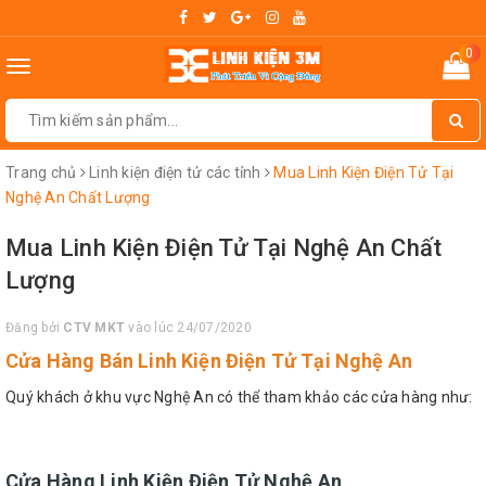
0
Toggle
navigation
Trang chủ
Linh kiện điện tử các tỉnh
Mua Linh Kiện Điện Tử Tại
Nghệ An Chất Lượng
Mua Linh Kiện Điện Tử Tại Nghệ An Chất
Lượng
Đăng bởi
CTV MKT
vào lúc 24/07/2020
Cửa Hàng
Bán Linh Kiện Điện Tử Tại Nghệ An
Quý khách ở khu vực Nghệ An có thể tham khảo các cửa hàng như:
Cửa Hàng Linh Kiện Điện Tử Nghệ An