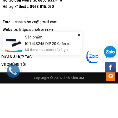
Hỗ trợ đơn website:
0865.853.416
Hỗ trợ kĩ thuật:
0968.815.050
Email:
chotroihn.vn@gmail.com
Website:
https://chotroihn.vn
Sản phẩm
IC 74LS245 DIP 20 Chân cắm
Đã được mua cách đây 1 giờ
DỰ ÁN & HỢP TÁC
VỀ CHÚNG TÔI
Copyright © 2016
Linh Kiện 3M