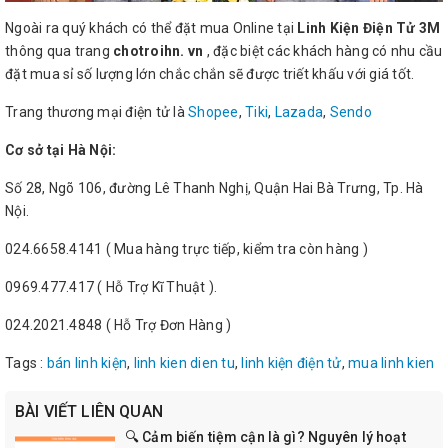
Ngoài ra quý khách có thể đặt mua Online tại
Linh Kiện Điện Tử 3M
thông qua trang
chotroihn. vn
, đặc biệt các khách hàng có nhu cầu
đặt mua sỉ số lượng lớn chắc chắn sẽ được triết khấu với giá tốt.
Trang thương mại điện tử là
Shopee
,
Tiki
,
Lazada
,
Sendo
Cơ sở tại Hà Nội:
Số 28, Ngõ 106, đường Lê Thanh Nghị, Quận Hai Bà Trưng, Tp. Hà
Nội.
024.6658.4141 ( Mua hàng trực tiếp, kiểm tra còn hàng )
0969.477.417 ( Hỗ Trợ Kĩ Thuật ).
024.2021.4848 ( Hỗ Trợ Đơn Hàng )
Tags :
bán linh kiện
,
linh kien dien tu
,
linh kiện điện tử
,
mua linh kien
BÀI VIẾT LIÊN QUAN
🔍 Cảm biến tiệm cận là gì? Nguyên lý hoạt