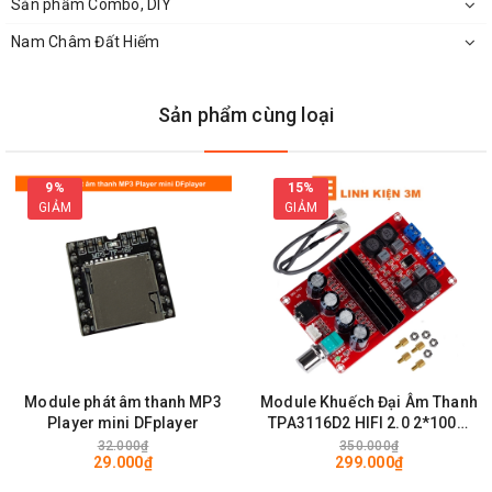
Sản phẩm Combo, DIY
Kích Thước Của Module Khuếch Đại Chỉnh Lưu AC-DC
Nam Châm Đất Hiếm
Sản phẩm cùng loại
9%
15%
GIẢM
GIẢM
Mặt Sau Của Module Khuếch Đại Chỉnh Lưu AC-DC
Module phát âm thanh MP3
Module Khuếch Đại Âm Thanh
Player mini DFplayer
TPA3116D2 HIFI 2.0 2*100W
12-24VDC 4-8 ohms
32.000₫
350.000₫
29.000₫
299.000₫