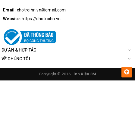
Email:
chotroihn.vn@gmail.com
Website:
https://chotroihn.vn
DỰ ÁN & HỢP TÁC
IC 2510 Của Module Khuếch Đại Chỉnh Lưu AC-DC
VỀ CHÚNG TÔI
Lưu ý
: Khi cấp nguồn trên 5A cho module cần có thêm tản
Copyright © 2016
Linh Kiện 3M
nhiệt