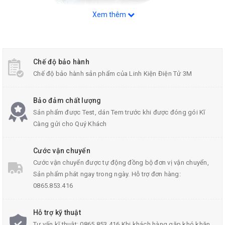
Xem thêm
Chế độ bảo hành
Module Khuếch Đại Chỉnh Lưu AC-DC
Chế độ bảo hành sản phẩm của Linh Kiện Điện Tử 3M
Bảo đảm chất lượng
Thông Số Kĩ Thuật:
Sản phẩm được Test, dán Tem trước khi được đóng gói Kĩ
Màu sắc module khuếch đại chỉnh lưu AC-DC: Đỏ
Càng gửi cho Quý Khách
Dòng điện đầu ra: hỗ trợ được 10A trở lên
Cước vận chuyển
Điện áp/dòng điện đầu ra DC có liên quan đến đầu ra
Cước vận chuyển được tự động đồng bộ đơn vị vận chuyển,
của máy biến áp,Điện áp đầu ra DC DC (không tải) =
Sản phẩm phát ngay trong ngày. Hỗ trợ đơn hàng:
Điện áp đầu vào AC x 1.42
0865.853.416
Điện áp chịu được điện áp là 2600uf35v, điện áp đầu
vào AC không được lớn hơn 25 V, nếu bạn muốn nhập
Hỗ trợ kỹ thuật
Tư vấn kĩ thuật: 0865.853.416 Khi khách hàng gặp khó khăn