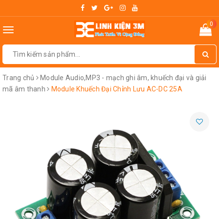
0
Toggle
navigation
Trang chủ
Module Audio,MP3 - mạch ghi âm, khuếch đại và giải
mã âm thanh
Module Khuếch Đại Chỉnh Lưu AC-DC 25A