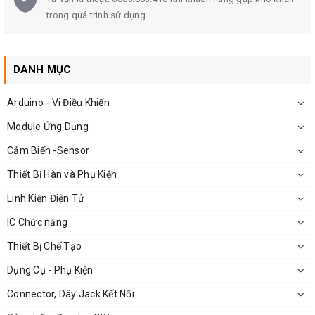
điện áp xoay chiều cao hơn, để chuyển sang tụ điện áp
trong quá trình sử dụng
cao hơn.
Kích thước
module khuếch đại
AC-DC 25A: 6.5x3.8x3
cm
DANH MỤC
Trọng lượng: 100g
Arduino - Vi Điều Khiển
Module Ứng Dụng
Cảm Biến -Sensor
Thiết Bị Hàn và Phụ Kiện
Linh Kiện Điện Tử
IC Chức năng
Thiết Bị Chế Tạo
Dụng Cụ - Phụ Kiện
Connector, Dây Jack Kết Nối