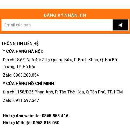
ĐĂNG KÝ NHẬN TIN
THÔNG TIN LIÊN HỆ
* CỬA HÀNG HÀ NỘI:
Địa chỉ: Số 9 Ngõ 40/2 Tạ Quang Bửu, P. Bách Khoa, Q. Hai Bà
Trưng, TP. Hà Nội
Zalo: 0963.288.854
Kích Thước Thực Tế Của Module Khuếch Đại Chỉnh Lưu
* CỬA HÀNG HỒ CHÍ MINH:
AC-DC
Địa chỉ: 158/D25 Phan Anh, P. Tân Thới Hòa, Q.Tân Phú, TP. HCM
Zalo: 0911.697.347
Hỗ trợ đơn website:
0865.853.416
Hỗ trợ kĩ thuật:
0968.815.050