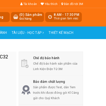
Tài khoản
Yêu thích
Bản đồ tới 3M
(
0
) Sản phẩm
8 AM - 17:30 PM
ng
Thời gian làm việc
Giỏ hàng
HÀNH
TÀI LIỆU - HỌC TẬP
THIẾT KẾ MẠCH
4C32
Chế độ bảo hành
Chế độ bảo hành sản phẩm của
Linh Kiện Điện Tử 3M
Bảo đảm chất lượng
Sản phẩm được Test, dán Tem
trước khi được đóng gói Kĩ Càng
gửi cho Quý Khách