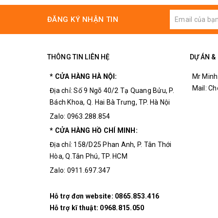
IC
chính: RTC DS3231 + EEPROM AT24C3
ĐĂNG KÝ NHẬN TIN
Nguồn cung cấp: 3.3~5VDC.
Giao tiếp: I2C
Lưu trữ và cung cấp các thông tin thời gian th
THÔNG TIN LIÊN HỆ
DỰ ÁN &
Có pin backup duy trì thời gian trong trườn
* CỬA HÀNG HÀ NỘI:
Mr Minh
Cảm biến nhiệt trên IC có độ chính xác ± 3 ℃
Mail: C
Địa chỉ: Số 9 Ngõ 40/2 Tạ Quang Bửu, P.
I2C bus có tốc độ tối đa 400Khz
Bách Khoa, Q. Hai Bà Trưng, TP. Hà Nội
Zalo: 0963.288.854
Kèm thêm pin sạc được CR2032
* CỬA HÀNG HỒ CHÍ MINH:
Kèm thêm memory IC AT24C32 (32k bits)
Địa chỉ: 158/D25 Phan Anh, P. Tân Thới
Trọng lượng: 7.5g
Hòa, Q.Tân Phú, TP. HCM
Kích thước: 2.2x3.2 cm
Zalo: 0911.697.347
Hỗ trợ đơn website:
0865.853.416
Hỗ trợ kĩ thuật:
0968.815.050