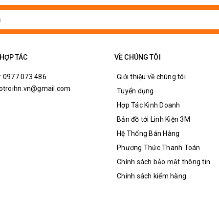
2
ực: ngày, tháng, năm, giờ, phút, giây,...
 HỢP TÁC
VỀ CHÚNG TÔI
g hợp không cấp nguồn.
: 0977 073 486
Giới thiệu về chúng tôi
hotroihn.vn@gmail.com
Tuyển dụng
Hợp Tác Kinh Doanh
Bản đồ tới Linh Kiện 3M
Hệ Thống Bán Hàng
Phương Thức Thanh Toán
Chính sách bảo mật thông tin
Chính sách kiểm hàng