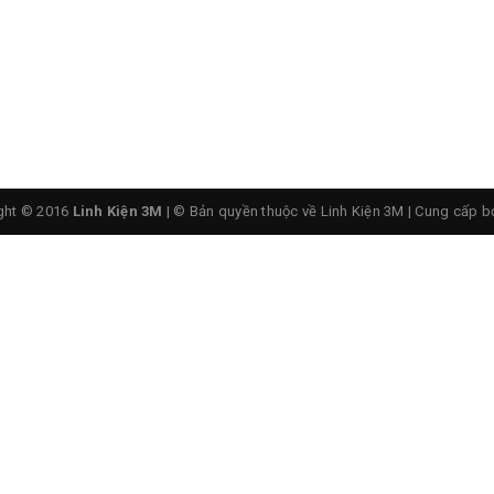
ght © 2016
Linh Kiện 3M
| © Bản quyền thuộc về Linh Kiện 3M
|
Cung cấp b
 IC Thời Gian Thực DS3231 AT24C32 I2C