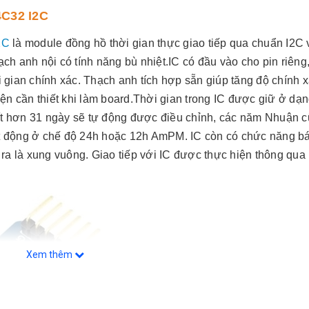
4C32 I2C
2C
là module đồng hồ thời gian thực giao tiếp qua chuẩn I2C 
ch anh nội có tính năng bù nhiệt.IC có đầu vào cho pin riêng,
 gian chính xác. Thạch anh tích hợp sẵn giúp tăng độ chính x
iện cần thiết khi làm board.Thời gian trong IC được giữ ở dạn
ó ít hơn 31 ngày sẽ tự động được điều chỉnh, các năm Nhuận 
ạt động ở chế độ 24h hoặc 12h AmPM. IC còn có chức năng b
ệu ra là xung vuông. Giao tiếp với IC được thực hiện thông qua
Xem thêm