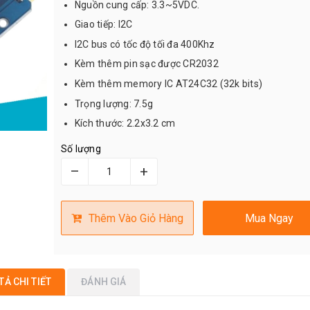
Nguồn cung cấp: 3.3~5VDC.
Giao tiếp: I2C
I2C bus có tốc độ tối đa 400Khz
Kèm thêm pin sạc được CR2032
Kèm thêm memory IC AT24C32 (32k bits)
Trọng lượng: 7.5g
Kích thước: 2.2x3.2 cm
Số lượng
–
+
Thêm Vào Giỏ Hàng
Mua Ngay
TẢ CHI TIẾT
ĐÁNH GIÁ