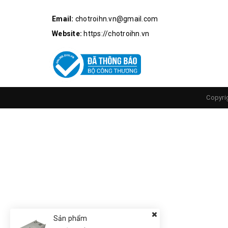
Email:
chotroihn.vn@gmail.com
Website:
https://chotroihn.vn
Copyri
Kích Thước Module
Sản phẩm