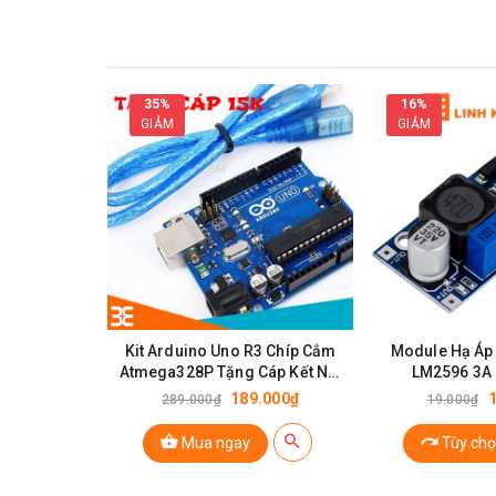
35%
16%
GIẢM
GIẢM
Kit Arduino Uno R3 Chíp Cắm
Module Hạ Áp
Atmega328P Tặng Cáp Kết Nối
LM2596 3A 
Module IC Th
Trị Giá 15K
189.000₫
289.000₫
19.000₫
Mua ngay
Tùy chọ
Thông Số Kĩ Thuật DS3231 AT24C32 I2C