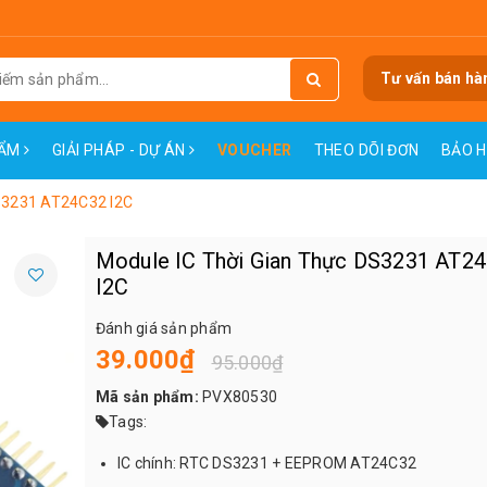
Tư vấn bán hà
HẨM
GIẢI PHÁP - DỰ ÁN
VOUCHER
THEO DÕI ĐƠN
BẢO 
S3231 AT24C32 I2C
Module IC Thời Gian Thực DS3231 AT2
I2C
Đánh giá sản phẩm
39.000₫
95.000₫
Mã sản phẩm:
PVX80530
Tags:
IC chính: RTC DS3231 + EEPROM AT24C32