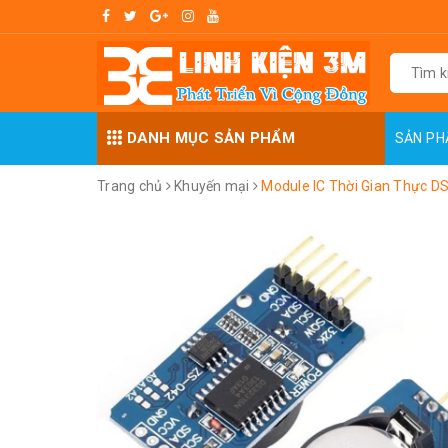
DANH MỤC SẢN PHẨM
SẢN P
Trang chủ
Khuyến mại
Module IC Thời Gian Thực D