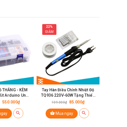
22%
41%
GIẢM
GIẢM
6 THÁNG - KÈM
Tay Hàn Điều Chỉnh Nhiệt Độ
Dung Dịch 
 Kit Arduino Uno
TQ936 220V-60W Tặng Thiếc
V3 PLUS
30g, 5 Mũi Hàn, Giá Đỡ Mỏ Hàn
550.000₫
85.000₫
109.000₫
27.0
ngay
Mua ngay
Mu