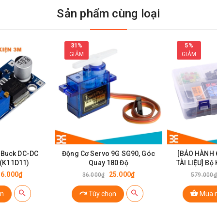
Sản phẩm cùng loại
31%
5%
GIẢM
GIẢM
 Buck DC-DC
Động Cơ Servo 9G SG90, Góc
[BẢO HÀNH 
(K11D11)
Quay 180 Độ
TÀI LIỆU] Bộ
ời Gian Thực DS3231 AT24C32 I2C
R3 
16.000₫
25.000₫
36.000₫
579.000₫
n
Tùy chọn
Mua 
: