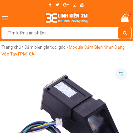
0
Toggle
navigation
Trang chủ
Cảm biến gia tốc, góc
Module Cảm Biến Nhận Dạng
Vân Tay FPM10A