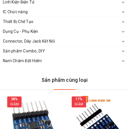
Linh Kiện Điện Tử
Giao tiếp: TTL-UART
IC Chức năng
Dòng điện hoạt động: <120mA
Thiết Bị Chế Tạo
Thời gian nhận dạng vân tay: < 1s
Dụng Cụ - Phụ Kiện
Kích thước khung nhận dạng vân tay: 14x18mm
Connector, Dây Jack Kết Nối
Profile: 256 bytes
Sản phẩm Combo, DIY
Template file: 512 bytes
Nam Châm Đất Hiếm
Dung lượng lưu trữ: 1000
Tỉ lệ nhận diện lỗi (FAR): < 0.001% (cấp an toàn 3)
Sản phẩm cùng loại
FRR (FRR): < 1% (mức an toàn 3)
Thời gian nhận dạng : < 1 giây (1:500, trung bình)
38%
17%
Tốc độ truyền(UART): (9600 x N) BPS trong đó N=1 ~ 12
GIẢM
GIẢM
(giá trị mặc định N=6, cụ thể là 57600bps).
Nhiệt độ: -20°C to +50°C
Độ ẩm tương đối: 40%RH to 85%RH