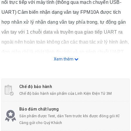
nối trực tiếp với máy tính (thông qua mạch chuyển USB­
UART) Cảm biến nhận dạng vân tay FPM10A được tích
hợp nhân xử lý nhận dạng vân tay phía trong, tự động gán
vân tay với 1 chuỗi data và truyền qua giao tiếp UART ra
ngoài nên hoàn toàn không cần các thao tác xử lý hình ảnh,
đơn giản chỉ là phát lệnh đọc/ghi và so sánh chuỗi UART
Xem thêm
nên rất dễ sử dụng và lập trình.Cảm biến nhận dạng vân tay
FPM10A có khả năng lưu nhiều vân tay cho 1 ID (1 người),
thích hợp cho các ứng dụng bảo mật, khóa cửa, sinh trắc
Chế độ bảo hành
học,...
Chế độ bảo hành sản phẩm của Linh Kiện Điện Tử 3M
Bảo đảm chất lượng
Sản phẩm được Test, dán Tem trước khi được đóng gói Kĩ
Càng gửi cho Quý Khách