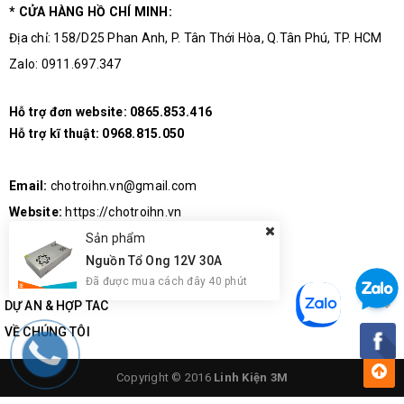
* CỬA HÀNG HỒ CHÍ MINH:
Địa chỉ: 158/D25 Phan Anh, P. Tân Thới Hòa, Q.Tân Phú, TP. HCM
Zalo: 0911.697.347
Kích Thước Cảm Biến Nhận Dạng Vân Tay FPM10A
Hỗ trợ đơn website:
0865.853.416
Hỗ trợ kĩ thuật:
0968.815.050
Đặc Điểm Nổi Bật :
Email:
chotroihn.vn@gmail.com
Thời gian nhận diện
module cảm biến
vân tay nhỏ hơn
Website:
https://chotroihn.vn
1s
Sản phẩm
Thiết kế nhỏ gọn, tiện lợi, phần tiếp xúc vân tay sáng,
Nguồn Tổ Ong 12V 30A
Đã được mua cách đây 40 phút
bóng giúp nhận diện vân tay dễ dàng, chính xác
DỰ ÁN & HỢP TÁC
Tỉ lệ nhận diện lỗi là rất nhỏ: <0.001%
VỀ CHÚNG TÔI
Copyright © 2016
Linh Kiện 3M