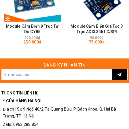
Bảo quản: -40°C to +85°C
Độ ẩm môi trường: < 85%H
Module Cảm Biến 9 Trục Tự
Module Cảm Biến Gia Tốc 3
Thứ tự chân:
Do GY85
Trục ADXL345 IIC/SPI
VCC (Đỏ)
400.000₫
90.000₫
250.000₫
75.000₫
GND (Đen)
RXD (Vàng)
TXD (Xanh lá)
ĐĂNG KÝ NHẬN TIN
THÔNG TIN LIÊN HỆ
* CỬA HÀNG HÀ NỘI:
Địa chỉ: Số 9 Ngõ 40/2 Tạ Quang Bửu, P. Bách Khoa, Q. Hai Bà
Trưng, TP. Hà Nội
Zalo: 0963.288.854