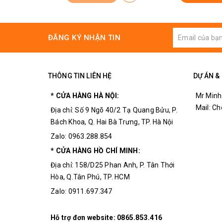
Dòng điện định mức: 420 mA
Mức độ ồn: 60db
Áp suất tối đa: 400mmHg tương đương 53K
ĐĂNG KÝ NHẬN TIN
Phụ Kiện:
ống ti ô, Đá tạo khí
THÔNG TIN LIÊN HỆ
DỰ ÁN &
* CỬA HÀNG HÀ NỘI:
Mr Minh
Mail: C
Địa chỉ: Số 9 Ngõ 40/2 Tạ Quang Bửu, P.
Bách Khoa, Q. Hai Bà Trưng, TP. Hà Nội
Zalo: 0963.288.854
* CỬA HÀNG HỒ CHÍ MINH:
Địa chỉ: 158/D25 Phan Anh, P. Tân Thới
Hòa, Q.Tân Phú, TP. HCM
Zalo: 0911.697.347
Hỗ trợ đơn website:
0865.853.416