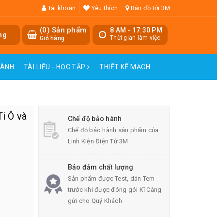
Tài khoản
Yêu thích
Bản đồ tới 3M
(
0
) Sản phẩm
8 AM - 17:30 PM
ng
Thời gian làm việc
Giỏ hàng
HÀNH
TÀI LIỆU - HỌC TẬP
THIẾT KẾ MẠCH
i Ô và
Chế độ bảo hành
Chế độ bảo hành sản phẩm của
Linh Kiện Điện Tử 3M
Bảo đảm chất lượng
Sản phẩm được Test, dán Tem
trước khi được đóng gói Kĩ Càng
gửi cho Quý Khách