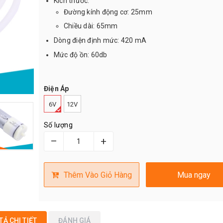
Kích thước:
Đường kính động cơ: 25mm
Chiều dài: 65mm
Dòng điện định mức: 420 mA
Mức độ ồn: 60db
Điện Áp
6V
12V
Số lượng
–
+
Thêm Vào Giỏ Hàng
Mua ngay
TẢ CHI TIẾT
ĐÁNH GIÁ