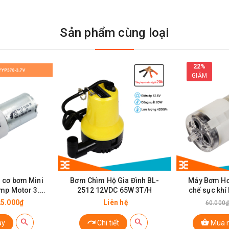
Sản phẩm cùng loại
22%
GIẢM
ơm Khí 370CD 53Kpa 6VDC
 cơ bơm Mini
Bơm Chìm Hộ Gia Đình BL-
Máy Bơm Hơ
mp Motor 3.7
2512 12VDC 65W 3T/H
chế sục khí
VDC
25.000₫
Liên hệ
60.000
ay
Chi tiết
Mua 