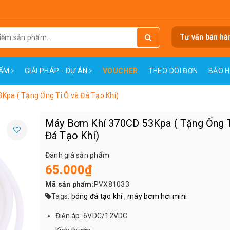
Tư vấn bán hà
HẨM
GIẢI PHÁP - DỰ ÁN
VOUCHER
THEO DÕI ĐƠN
BẢO 
Kpa ( Tặng Ống Ti Ô và Đá Tạo Khí)
Máy Bơm Khí 370CD 53Kpa ( Tặng Ống T
Đá Tạo Khí)
Đánh giá sản phẩm
65.000₫
Mã sản phẩm:
PVX81033
Tags:
bóng đá tạo khí
,
máy bơm hơi mini
Điện áp: 6VDC/12VDC