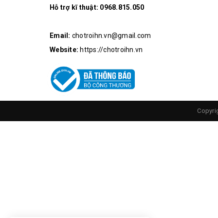
Hỗ trợ kĩ thuật:
0968.815.050
Email:
chotroihn.vn@gmail.com
Website:
https://chotroihn.vn
Máy Bơ
Copyri
Hướng dẫn sử dụng.
Kết nối các sản phẩm: máy bơm khí nén, ống 
Nối máy bơm khí với
Nguồn Adapter 12V-1
Cho bộ sản phẩm vào chậu/ bể cá