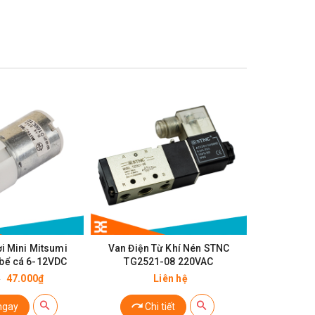
i Mini Mitsumi
Van Điện Từ Khí Nén STNC
Máy Bơm
 bể cá 6-12VDC
TG2521-08 220VAC
47.000₫
Liên hệ
₫
ngay
Chi tiết
Ch