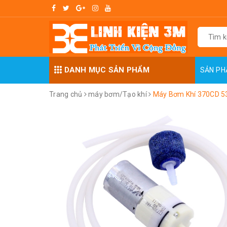
DANH MỤC SẢN PHẨM
SẢN P
Trang chủ
máy bơm/Tạo khí
Máy Bơm Khí 370CD 53