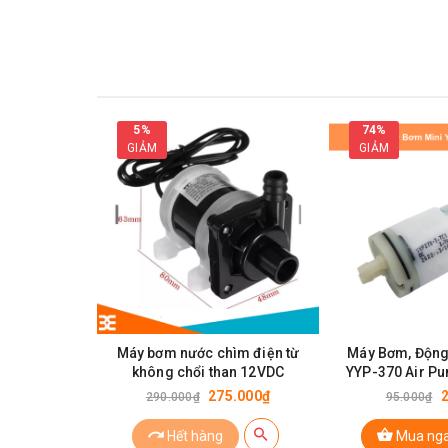
5%
74%
GIẢM
GIẢM
Máy B
Thông số kỹ thuật của máy bơm 370CD
Điện áp: 6VDC/12VDC
Máy bơm nước chìm điện từ
Máy Bơm, Động
Kích thước:
không chổi than 12VDC
YYP-370 Air Pu
~12
Đường kính động cơ: 25mm
275.000₫
290.000₫
95.000₫
Chiều dài: 65mm
Hết hàng
Mua ng