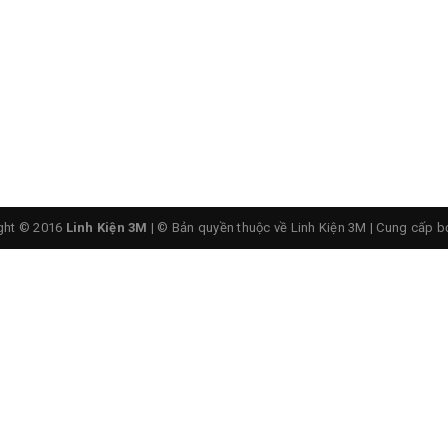
m Khí 370CD 53Kpa 12VDC
ght © 2016
Linh Kiện 3M
| © Bản quyền thuộc về Linh Kiện 3M
|
Cung cấp b
tio và bóng đá tạo khí
A 5.5*2.1mm