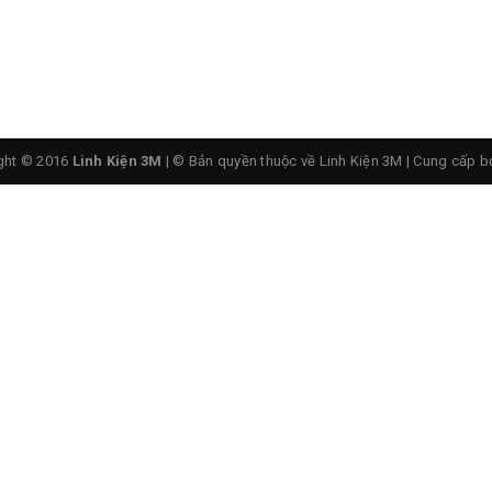
ght © 2016
Linh Kiện 3M
| © Bản quyền thuộc về Linh Kiện 3M
|
Cung cấp b