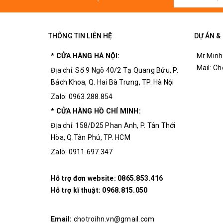
THÔNG TIN LIÊN HỆ
DỰ ÁN &
* CỬA HÀNG HÀ NỘI:
Mr Minh
Mail: C
Địa chỉ: Số 9 Ngõ 40/2 Tạ Quang Bửu, P.
Bách Khoa, Q. Hai Bà Trưng, TP. Hà Nội
Zalo: 0963.288.854
* CỬA HÀNG HỒ CHÍ MINH:
Địa chỉ: 158/D25 Phan Anh, P. Tân Thới
Hòa, Q.Tân Phú, TP. HCM
Zalo: 0911.697.347
Hỗ trợ đơn website:
0865.853.416
Mặt S
Hỗ trợ kĩ thuật:
0968.815.050
Email:
chotroihn.vn@gmail.com