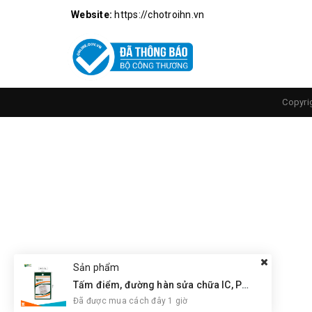
Website:
https://chotroihn.vn
Copyri
Sản phẩm
Tấm điểm, đường hàn sửa chữa IC, PCB, Cảm Ứng BGA, Vân Tay Điện Thoại, Pad - Best 28 x 28mm
Đã được mua cách đây 1 giờ