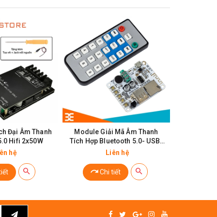
ch Đại Âm Thanh
Module Giải Mã Âm Thanh
Module Kh
5.0 Hifi 2x50W
Tích Hợp Bluetooth 5.0- USB-
TD
Thẻ Nhớ- FM Kèm Remode
iên hệ
Liên hệ
iết
Chi tiết
Ch