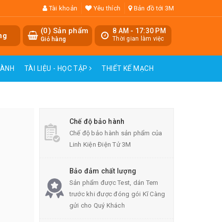
Tài khoản
Yêu thích
Bản đồ tới 3M
(
0
) Sản phẩm
8 AM - 17:30 PM
ng
Thời gian làm việc
Giỏ hàng
HÀNH
TÀI LIỆU - HỌC TẬP
THIẾT KẾ MẠCH
Chế độ bảo hành
Chế độ bảo hành sản phẩm của
Linh Kiện Điện Tử 3M
Bảo đảm chất lượng
Sản phẩm được Test, dán Tem
trước khi được đóng gói Kĩ Càng
gửi cho Quý Khách