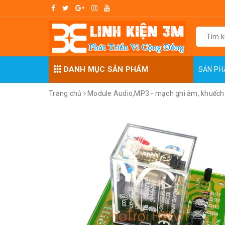
DANH MỤC SẢN PHẨM
SẢN P
Trang chủ
Module Audio,MP3 - mạch ghi âm, khuếch 