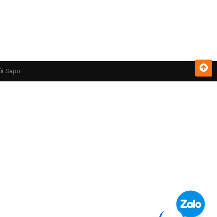
ởi
Sapo