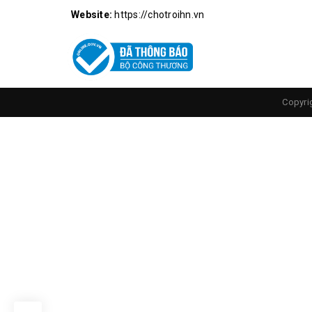
Mũi kìm được
Website:
https://chotroihn.vn
Copyri