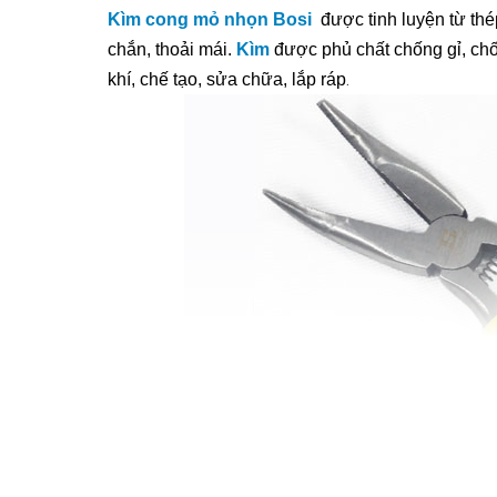
Kìm cong mỏ nhọn Bosi
được tinh luyện từ th
chắn, thoải mái.
Kìm
được phủ chất chống gỉ, chố
.
khí, chế tạo, sửa chữa, lắp ráp