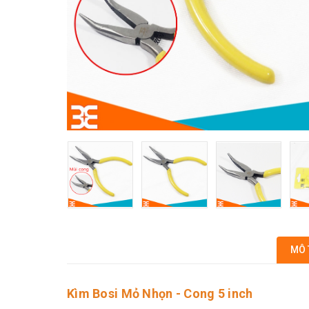
MÔ 
Kìm Bosi Mỏ Nhọn - Cong 5 inch