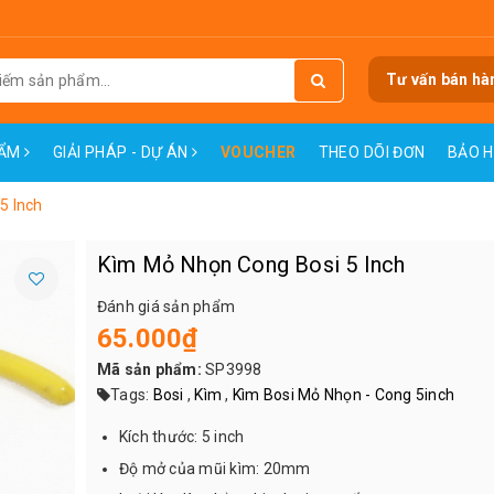
Tư vấn bán hà
HẨM
GIẢI PHÁP - DỰ ÁN
VOUCHER
THEO DÕI ĐƠN
BẢO 
5 Inch
Kìm Mỏ Nhọn Cong Bosi 5 Inch
Đánh giá sản phẩm
65.000₫
Mã sản phẩm:
SP3998
Tags:
Bosi
,
Kìm
,
Kìm Bosi Mỏ Nhọn - Cong 5inch
Kích thước: 5 inch
Độ mở của mũi kìm: 20mm