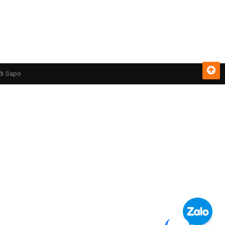
ởi
Sapo