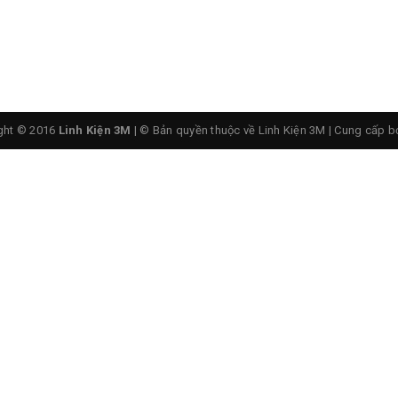
 làm bằng thép cao cấp chắc chắn
ght © 2016
Linh Kiện 3M
| © Bản quyền thuộc về Linh Kiện 3M
|
Cung cấp b