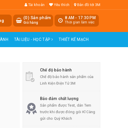
Tài khoản
Yêu thích
Bản đồ tới 3M
(
0
) Sản phẩm
8 AM - 17:30 PM
ng
Thời gian làm việc
Giỏ hàng
HÀNH
TÀI LIỆU - HỌC TẬP
THIẾT KẾ MẠCH
Chế độ bảo hành
Chế độ bảo hành sản phẩm của
Linh Kiện Điện Tử 3M
Bảo đảm chất lượng
Sản phẩm được Test, dán Tem
trước khi được đóng gói Kĩ Càng
gửi cho Quý Khách