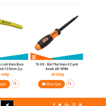
 Linh Kiện Bosi
Tô Vít - Bút Thử Điện 4 Cạnh
Kìm Cắt Ch
nch/125mm (Lưỡi
Asaki AK-9086
Cao C
ỏng)
.000₫
49.000₫
ngay
Mua ngay
Mu