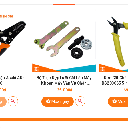
iện Asaki AK-
Bộ Trục Kẹp Lưỡi Cắt Lắp Máy
Kìm Cắt Chân
00
Khoan Máy Vặn Vít Chân
BS203065 5i
10mm
M
00₫
35.000₫
69
g
Mua ngay
Mua 