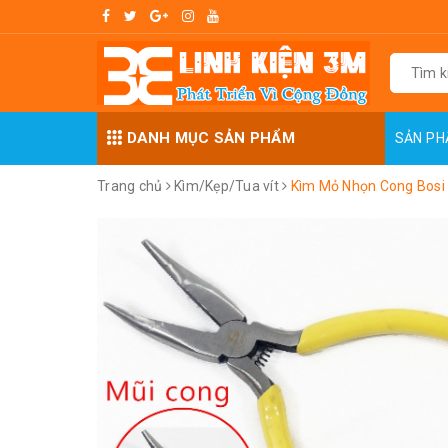
DANH MỤC SẢN PHẨM
SẢN P
Trang chủ
Kìm/Kẹp/Tua vít
Kìm Mỏ Nhọn Cong Bosi 