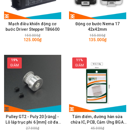
Mạch điều khiển động cơ
Động cơ bước Nema 17
bước Driver Stepper TB6600
42x42mm
150.000₫
155.000₫
125.000₫
135.000₫
19%
11%
GIẢM
GIẢM
Pulley GT2 - Puly 20 [răng] -
Tấm điểm, đường hàn sửa
Lỗ lắp trục phi 6 [mm] cỡ đai
chữa IC, PCB, Cảm Ứng BGA,
rộng 6mm
Vân Tay Điện Thoại, Pad - Best
27.000₫
45.000₫