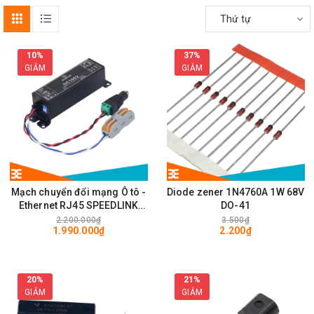
Thứ tự
10%
37%
GIẢM
GIẢM
Mạch chuyển đổi mạng Ô tô -
Diode zener 1N4760A 1W 68V
Ethernet RJ45 SPEEDLINK
DO-41
SE1002 100Mps
2.200.000₫
3.500₫
1.990.000₫
2.200₫
20%
21%
GIẢM
GIẢM