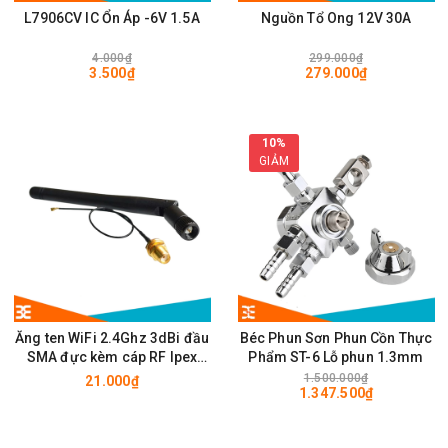
L7906CV IC Ổn Áp -6V 1.5A
Nguồn Tổ Ong 12V 30A
4.000₫
299.000₫
3.500₫
279.000₫
10%
GIẢM
Ăng ten WiFi 2.4Ghz 3dBi đầu
Béc Phun Sơn Phun Cồn Thực
SMA đực kèm cáp RF Ipex
Phẩm ST-6 Lỗ phun 1.3mm
10cm
1.500.000₫
21.000₫
1.347.500₫