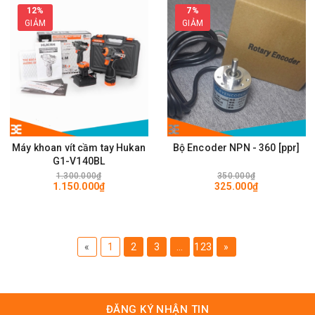
12%
7%
GIẢM
GIẢM
Máy khoan vít cầm tay Hukan
Bộ Encoder NPN - 360 [ppr]
G1-V140BL
1.300.000₫
350.000₫
1.150.000₫
325.000₫
«
1
2
3
...
123
»
ĐĂNG KÝ NHẬN TIN