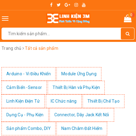
0
Toggle
navigation
Trang chủ
Tất cả sản phẩm
Arduino - Vi Điều Khiển
Module Ứng Dụng
Cảm Biến -Sensor
Thiết Bị Hàn và Phụ Kiện
Linh Kiện Điện Tử
IC Chức năng
Thiết Bị Chế Tạo
Dụng Cụ - Phụ Kiện
Connector, Dây Jack Kết Nối
Sản phẩm Combo, DIY
Nam Châm Đất Hiếm