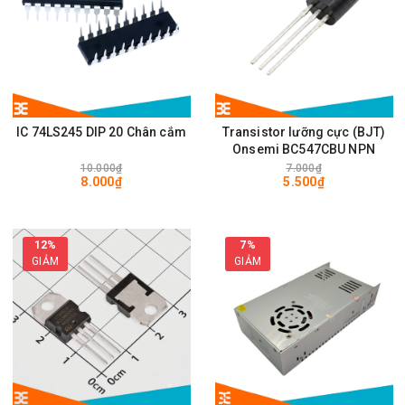
IC 74LS245 DIP 20 Chân cắm
Transistor lưỡng cực (BJT)
Onsemi BC547CBU NPN
10.000₫
7.000₫
8.000₫
5.500₫
12%
7%
GIẢM
GIẢM