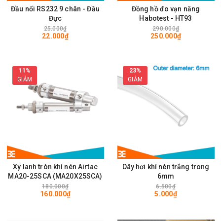
Đầu nối RS232 9 chân - Đầu
Đồng hồ đo vạn năng
Đực
Habotest - HT93
25.000₫
290.000₫
22.000₫
250.000₫
11%
23%
GIẢM
GIẢM
Xy lanh tròn khí nén Airtac
Dây hơi khí nén trắng trong
MA20-25SCA (MA20X25SCA)
6mm
180.000₫
6.500₫
160.000₫
5.000₫