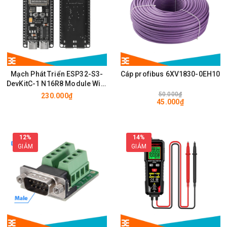
Mạch Phát Triển ESP32-S3-
Cáp profibus 6XV1830-0EH10
DevKitC-1 N16R8 Module Wifi,
BLE có chân cắm ăng ten
50.000₫
230.000₫
45.000₫
IPEX/u.FL
12%
14%
GIẢM
GIẢM