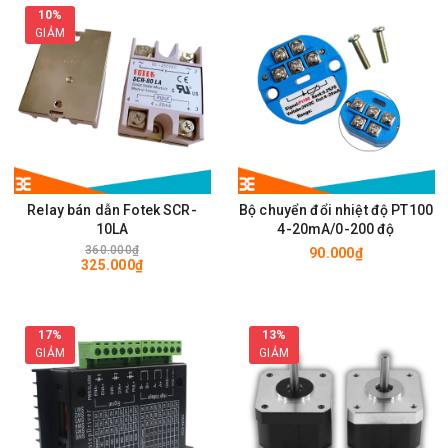
10%
GIẢM
Relay bán dẫn Fotek SCR-
Bộ chuyển đổi nhiệt độ PT100
10LA
4-20mA/0-200 độ
360.000₫
90.000₫
325.000₫
17%
13%
GIẢM
GIẢM