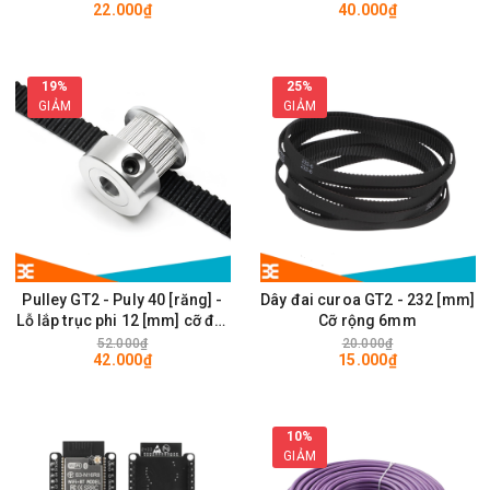
22.000₫
40.000₫
28 x 28mm
19%
25%
GIẢM
GIẢM
Pulley GT2 - Puly 40 [răng] -
Dây đai curoa GT2 - 232 [mm]
Lỗ lắp trục phi 12 [mm] cỡ đai
Cỡ rộng 6mm
rộng 6mm
52.000₫
20.000₫
42.000₫
15.000₫
10%
GIẢM