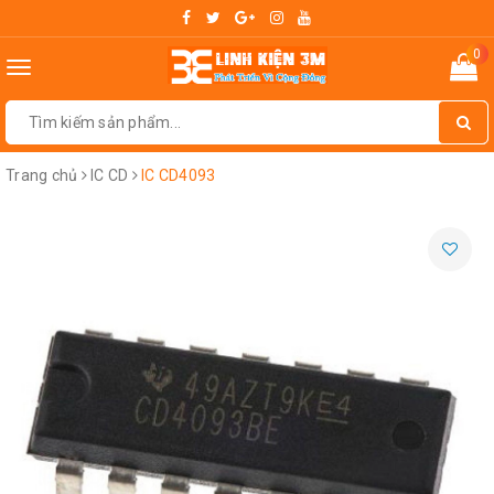
0
Toggle
navigation
Trang chủ
IC CD
IC CD4093