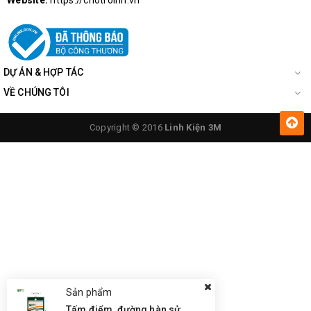
Website:
https://chotroihn.vn
DỰ ÁN & HỢP TÁC
VỀ CHÚNG TÔI
Copyright © 2016
Linh Kiện 3M
Sản phẩm
Tấm điểm, đường hàn sửa chữa IC, PCB, Cảm Ứng BGA, Vân Tay Điện Thoại, Pad - Best 28 x 28mm