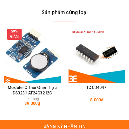
Sản phẩm cùng loại
59%
GIẢM
Module IC Thời Gian Thực
IC CD4047
DS3231 AT24C32 I2C
95.000₫
8.000₫
39.000₫
ĐĂNG KÝ NHẬN TIN