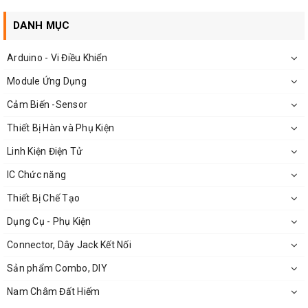
DANH MỤC
CD4093 Chân Dán
Arduino - Vi Điều Khiển
Module Ứng Dụng
Cảm Biến -Sensor
Thiết Bị Hàn và Phụ Kiện
Linh Kiện Điện Tử
IC Chức năng
Thiết Bị Chế Tạo
Dụng Cụ - Phụ Kiện
Connector, Dây Jack Kết Nối
Sơ đồ chân của IC CD4093
Sản phẩm Combo, DIY
Nam Châm Đất Hiếm