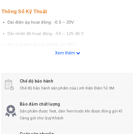
Thông Số Kỹ Thuật
Dải điện áp hoạt động: -0.5 ~ 20V
Dải nhiệt độ hoat động: -55 ~ 125 độ C
Các loại điện áp cao (Đánh giá 20V)
Xem thêm
Hoạt động tốc độ trung bình:
- tPHL, tPLH = 60ns (10V)
• Đã kiểm tra 100% cho dòng điện tĩnh ở 20V
• Đặc tính đầu ra đối xứng chuẩn hóa
Chế độ bảo hành
- 1V tại VDD = 5V
Chế độ bảo hành sản phẩm của Linh Kiện Điện Tử 3M
- 2V tại VDD = 10V
Bảo đảm chất lượng
- 2,5V tại VDD = 15V
Sản phẩm được Test, dán Tem trước khi được đóng gói Kĩ
• Đáp ứng tất cả các yêu cầu tiêu chuẩn ​​JEDEC
Càng gửi cho Quý Khách
Tham khảo chi tiết
Datasheet
: