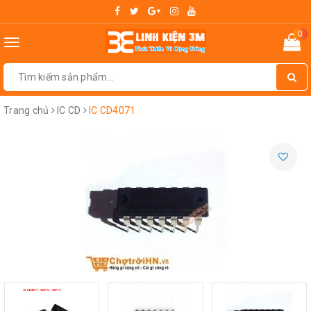
0
Toggle
navigation
Trang chủ
IC CD
IC CD4071