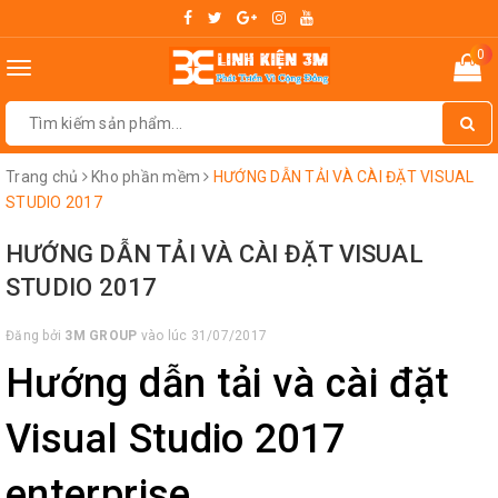
0
Toggle
navigation
Trang chủ
Kho phần mềm
HƯỚNG DẪN TẢI VÀ CÀI ĐẶT VISUAL
STUDIO 2017
HƯỚNG DẪN TẢI VÀ CÀI ĐẶT VISUAL
STUDIO 2017
Đăng bởi
3M GROUP
vào lúc 31/07/2017
Hướng dẫn tải và cài đặt
Visual Studio 2017
enterprise