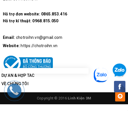
Hỗ trợ đơn website:
0865.853.416
Hỗ trợ kĩ thuật:
0968.815.050
Email:
chotroihn.vn@gmail.com
Website:
https://chotroihn.vn
DỰ ÁN & HỢP TÁC
VỀ CHÚNG TÔI
Copyright © 2016
Linh Kiện 3M