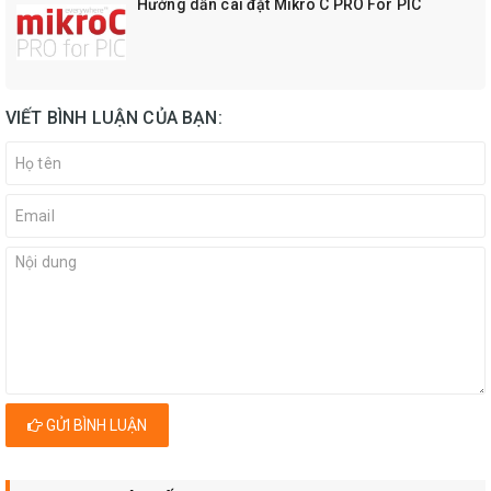
Hướng dẫn cài đặt Mikro C PRO For PIC
VIẾT BÌNH LUẬN CỦA BẠN:
GỬI BÌNH LUẬN