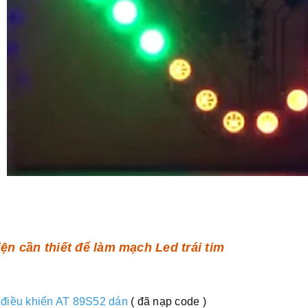
iện cần thiết để làm mạch Led trái tim
 điều khiển AT 89S52 dán
( đã nạp code )