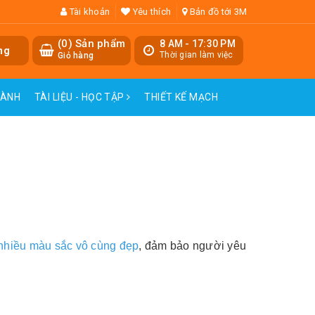
Tài khoản
Yêu thích
Bản đồ tới 3M
(
0
) Sản phẩm
8 AM - 17:30 PM
ng
Thời gian làm việc
Giỏ hàng
HÀNH
TÀI LIỆU - HỌC TẬP
THIẾT KẾ MẠCH
 nhiều màu sắc vô cùng đẹp
, đảm bảo người yêu