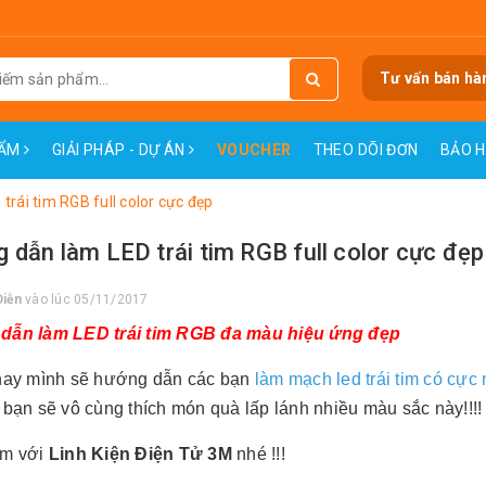
Tư vấn bán hà
HẨM
GIẢI PHÁP - DỰ ÁN
VOUCHER
THEO DÕI ĐƠN
BẢO 
rái tim RGB full color cực đẹp
 dẫn làm LED trái tim RGB full color cực đẹp
Diễn
vào lúc 05/11/2017
dẫn làm LED trái tim RGB đa màu hiệu ứng đẹp
ay mình sẽ hướng dẫn các bạn
làm mạch led trái tim có cực
 bạn sẽ vô cùng thích món quà lấp lánh nhiều màu sắc này!!!!
àm với
Linh Kiện Điện Tử 3M
nhé !!!