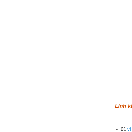
Linh k
01
vi