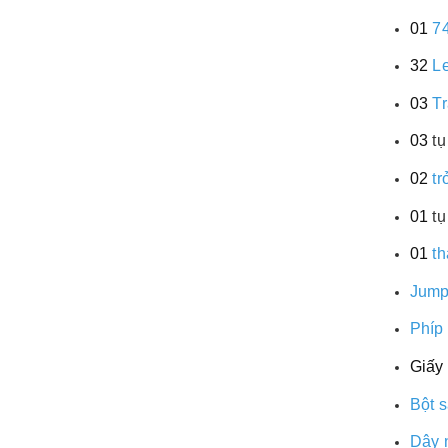
01
7
32
L
03
T
03
t
02
t
01
t
01
t
Jump
Phíp
Giấy
Bột s
Dây 