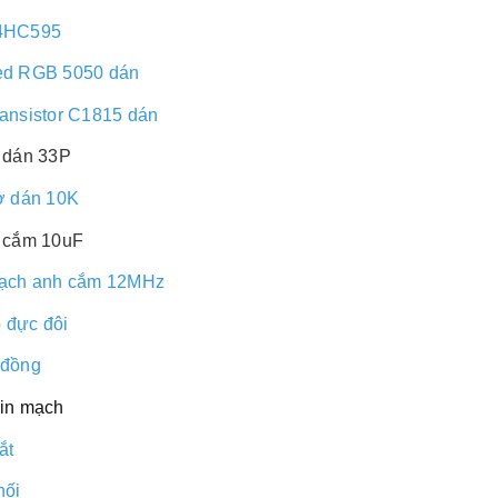
4HC595
ed RGB 5050 dán
ransistor C1815 dán
ụ dán 33P
rở dán 10K
ụ cắm 10uF
hạch anh cắm 12MHz
 đực đôi
 đồng
 in mạch
ắt
nối