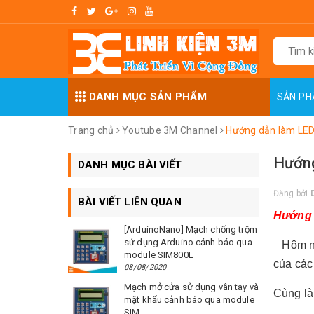
DANH MỤC SẢN PHẨM
SẢN P
Trang chủ
Youtube 3M Channel
Hướng dẫn làm LED t
Hướng
DANH MỤC BÀI VIẾT
Đăng bởi
BÀI VIẾT LIÊN QUAN
Hướng 
[ArduinoNano] Mạch chống trộm
sử dụng Arduino cảnh báo qua
Hôm n
module SIM800L
của các
08/08/2020
Mạch mở cửa sử dụng vân tay và
Cùng l
mật khẩu cảnh báo qua module
SIM