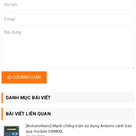
GỬI BÌNH LUẬN
DANH MỤC BÀI VIẾT
BÀI VIẾT LIÊN QUAN
[ArduinoNano] Mạch chống trộm sử dụng Arduino cảnh báo
qua module SIM800L