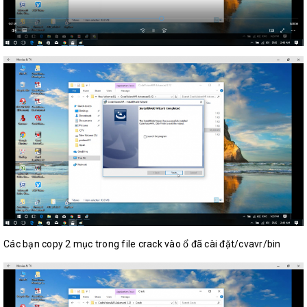
Các bạn copy 2 mục trong file crack vào ổ đã cài đặt/cvavr/bin