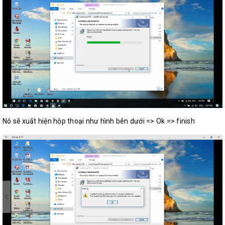
Nó sẽ xuất hiện hộp thoại như hình bên dưới => Ok => finish