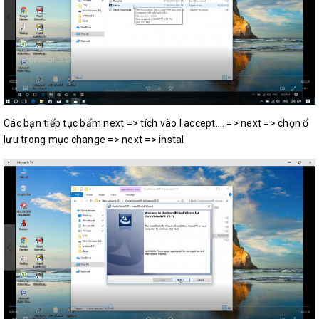
Các bạn tiếp tục bấm next => tích vào I accept…. => next => chọn ổ
lưu trong mục change => next => instal