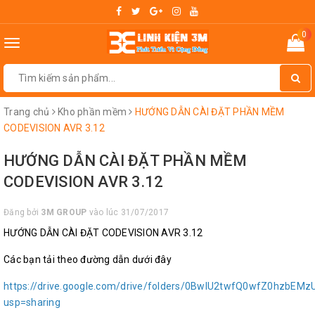
0
Toggle
navigation
Trang chủ
Kho phần mềm
HƯỚNG DẪN CÀI ĐẶT PHẦN MỀM
CODEVISION AVR 3.12
HƯỚNG DẪN CÀI ĐẶT PHẦN MỀM
CODEVISION AVR 3.12
Đăng bởi
3M GROUP
vào lúc 31/07/2017
HƯỚNG DẪN CÀI ĐẶT CODEVISION AVR 3.12
Các bạn tải theo đường dẫn dưới đây
https://drive.google.com/drive/folders/0BwIU2twfQ0wfZ0hzbEM
usp=sharing