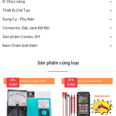
IC Chức năng
Thiết Bị Chế Tạo
Dụng Cụ - Phụ Kiện
Connector, Dây Jack Kết Nối
Sản phẩm Combo, DIY
Nam Châm Đất Hiếm
Sản phẩm cùng loại
Kích Thước Của Đồng Hồ Đo Dung Lượng Pin Hiển Thị Cơ
6%
21%
BT168
GIẢM
GIẢM
Hướng Dẫn Sử Dụng:
Các loại pin được sử dụng để đo: