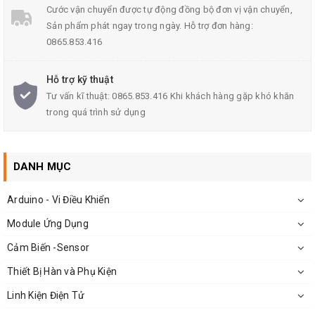
Cước vận chuyển được tự động đồng bộ đơn vị vận chuyển,
Đồng Hồ Đo Dung Lượng Pin Hiển Thị Cơ BT168
Sản phẩm phát ngay trong ngày. Hỗ trợ đơn hàng:
0865.853.416
Thông Số Kĩ Thuật:
Hỗ trợ kỹ thuật
Tư vấn kĩ thuật: 0865.853.416 Khi khách hàng gặp khó khăn
Model: BT-168
trong quá trình sử dụng
Dùng để đo pin có điện áp: 1.5VDC và 9VDC
Gồm 3 dải màu:
DANH MỤC
Xanh lá - Pin còn tốt
Vàng - Pin còn ổn
Arduino - Vi Điều Khiển
Xanh lá: Pin cần được thay thế
Module Ứng Dụng
Kích thước của
đồng hồ
đo dung lượng pin
Cảm Biến -Sensor
BT168: 11x6x2.5 cm
Thiết Bị Hàn và Phụ Kiện
Trọng lượng: 50g
Linh Kiện Điện Tử