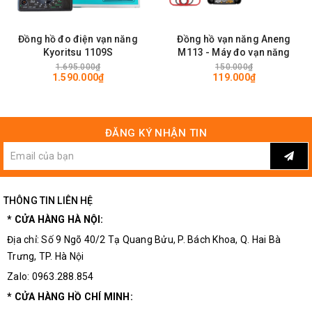
Pin 1.5V: AAA, HP16, MN2400, R03, AA, HP7,
MN1500, UM3, C, HP11, MN1400, SP11, LR14, UM2,
Đồng hồ đo điện vạn năng
Đồng hồ vạn năng Aneng
D, HP2, MN1300, SP2, R20, UM1
Kyoritsu 1109S
M113 - Máy đo vạn năng
1.695.000₫
150.000₫
Pin 9V: PP3, MN1604, 6F22, 006P
1.590.000₫
119.000₫
Lưu ý: Không nên test pin trong thời gian quá lâu để
tránh gây hao tổn pin.
ĐĂNG KÝ NHẬN TIN
Đối với Pin 1.5V thường và 9V: Chúng ta đọc dải màu ở
trên
Đối với pin cúc 1.5V: Chúng ta đọc dải màu ở dưới
THÔNG TIN LIÊN HỆ
* CỬA HÀNG HÀ NỘI:
Địa chỉ: Số 9 Ngõ 40/2 Tạ Quang Bửu, P. Bách Khoa, Q. Hai Bà
Trưng, TP. Hà Nội
Zalo: 0963.288.854
* CỬA HÀNG HỒ CHÍ MINH: