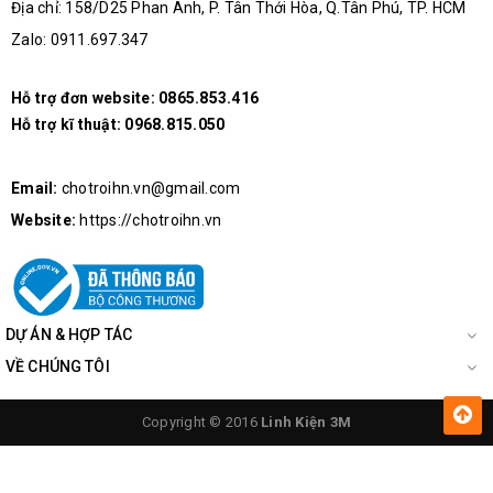
Địa chỉ: 158/D25 Phan Anh, P. Tân Thới Hòa, Q.Tân Phú, TP. HCM
Zalo: 0911.697.347
Hỗ trợ đơn website:
0865.853.416
Hỗ trợ kĩ thuật:
0968.815.050
Chi Tiết Của Đồng Hồ Đo Dung Lượng Pin Hiển Thị Cơ
Email:
chotroihn.vn@gmail.com
BT168
Website:
https://chotroihn.vn
DỰ ÁN & HỢP TÁC
VỀ CHÚNG TÔI
Copyright © 2016
Linh Kiện 3M