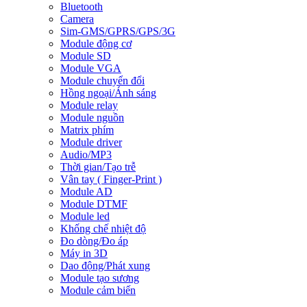
Bluetooth
Camera
Sim-GMS/GPRS/GPS/3G
Module động cơ
Module SD
Module VGA
Module chuyển đổi
Hồng ngoại/Ánh sáng
Module relay
Module nguồn
Matrix phím
Module driver
Audio/MP3
Thời gian/Tạo trễ
Vân tay ( Finger-Print )
Module AD
Module DTMF
Module led
Khống chế nhiệt độ
Đo dòng/Đo áp
Máy in 3D
Dao động/Phát xung
Module tạo sương
Module cảm biến