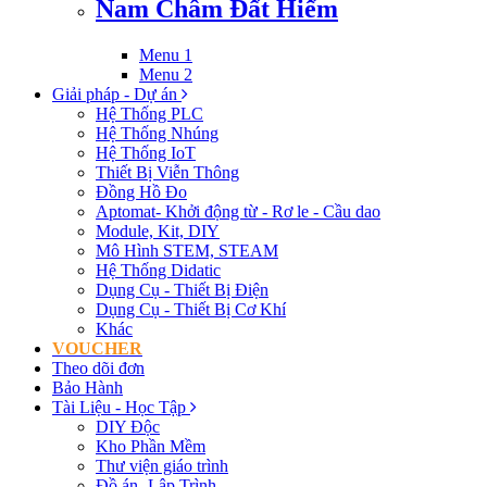
Nam Châm Đất Hiếm
Menu 1
Menu 2
Giải pháp - Dự án
Hệ Thống PLC
Hệ Thống Nhúng
Hệ Thống IoT
Thiết Bị Viễn Thông
Đồng Hồ Đo
Aptomat- Khởi động từ - Rơ le - Cầu dao
Module, Kit, DIY
Mô Hình STEM, STEAM
Hệ Thống Didatic
Dụng Cụ - Thiết Bị Điện
Dụng Cụ - Thiết Bị Cơ Khí
Khác
VOUCHER
Theo dõi đơn
Bảo Hành
Tài Liệu - Học Tập
DIY Độc
Kho Phần Mềm
Thư viện giáo trình
Đồ án- Lập Trình