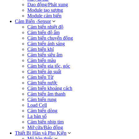
Dao động/Phát xung
Module tạo sương
Module cảm biến
Cảm Biến -Sensor
Cảm biến nhiệt độ
Cảm biến độ ẩm
Cảm biến chuyển động
Cảm biến ánh sáng
Cảm biến khí
Cảm biến siêu âm
Cảm biến màu
Cảm biến gia tốc, góc
Cảm biến áp suất
Cảm biến Từ
Cảm biến nước
Cảm biến khoảng cách
Cảm biến âm thanh
Cảm biến rung
Load Cell
Cảm biến dòng
La bàn số
Cảm biến nhịp tim
Mở cửa/Báo động
Thiết Bị Hàn và Phụ Kiện
Mỏ hàn thiếc