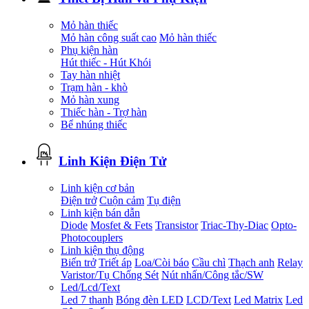
Mỏ hàn thiếc
Mỏ hàn công suất cao
Mỏ hàn thiếc
Phụ kiện hàn
Hút thiếc - Hút Khói
Tay hàn nhiệt
Trạm hàn - khò
Mỏ hàn xung
Thiếc hàn - Trợ hàn
Bể nhúng thiếc
Linh Kiện Điện Tử
Linh kiện cơ bản
Điện trở
Cuộn cảm
Tụ điện
Linh kiện bán dẫn
Diode
Mosfet & Fets
Transistor
Triac-Thy-Diac
Opto-
Photocouplers
Linh kiện thụ động
Biến trở
Triết áp
Loa/Còi báo
Cầu chì
Thạch anh
Relay
Varistor/Tụ Chống Sét
Nút nhấn/Công tắc/SW
Led/Lcd/Text
Led 7 thanh
Bóng đèn LED
LCD/Text
Led Matrix
Led