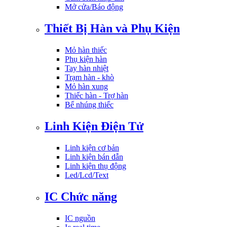
Mở cửa/Báo động
Thiết Bị Hàn và Phụ Kiện
Mỏ hàn thiếc
Phụ kiện hàn
Tay hàn nhiệt
Trạm hàn - khò
Mỏ hàn xung
Thiếc hàn - Trợ hàn
Bể nhúng thiếc
Linh Kiện Điện Tử
Linh kiện cơ bản
Linh kiện bán dẫn
Linh kiện thụ động
Led/Lcd/Text
IC Chức năng
IC nguồn