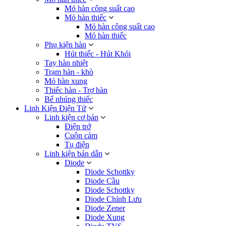
Mỏ hàn công suất cao
Mỏ hàn thiếc
Mỏ hàn công suất cao
Mỏ hàn thiếc
Phụ kiện hàn
Hút thiếc - Hút Khói
Tay hàn nhiệt
Trạm hàn - khò
Mỏ hàn xung
Thiếc hàn - Trợ hàn
Bể nhúng thiếc
Linh Kiện Điện Tử
Linh kiện cơ bản
Điện trở
Cuộn cảm
Tụ điện
Linh kiện bán dẫn
Diode
Diode Schottky
Diode Cầu
Diode Schottky
Diode Chỉnh Lưu
Diode Zener
Diode Xung