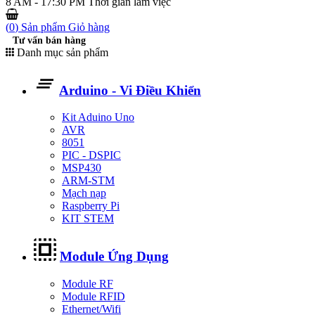
8 AM - 17:30 PM
Thời gian làm việc
(
0
) Sản phẩm
Giỏ hàng
Tư vấn bán hàng
Danh mục sản phẩm
Arduino - Vi Điều Khiển
Kit Aduino Uno
AVR
8051
PIC - DSPIC
MSP430
ARM-STM
Mạch nạp
Raspberry Pi
KIT STEM
Module Ứng Dụng
Module RF
Module RFID
Ethernet/Wifi