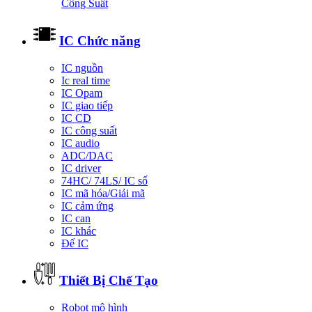
Công Suất
IC Chức năng
IC nguồn
Ic real time
IC Opam
IC giao tiếp
IC CD
IC công suất
IC audio
ADC/DAC
IC driver
74HC/ 74LS/ IC số
IC mã hóa/Giải mã
IC cảm ứng
IC can
IC khác
Đế IC
Thiết Bị Chế Tạo
Robot mô hình