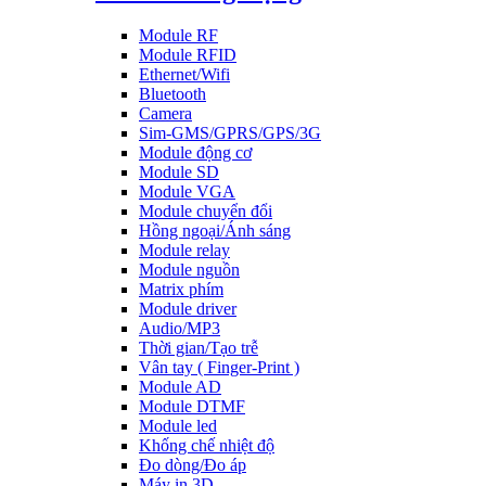
Module RF
Module RFID
Ethernet/Wifi
Bluetooth
Camera
Sim-GMS/GPRS/GPS/3G
Module động cơ
Module SD
Module VGA
Module chuyển đổi
Hồng ngoại/Ánh sáng
Module relay
Module nguồn
Matrix phím
Module driver
Audio/MP3
Thời gian/Tạo trễ
Vân tay ( Finger-Print )
Module AD
Module DTMF
Module led
Khống chế nhiệt độ
Đo dòng/Đo áp
Máy in 3D