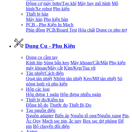
Động cơ
máy bơm/Tạo khí
Máy bay mô hình
Mô
hình/Xe robot
Phụ kiện
Thiết bị hàn
Máy hàn
Phụ kiện hàn
PCB - Phụ Kiện In Mạch
Phíp đồng
PCB/Board Test
Hóa chất
Dụng cụ phụ trợ
Dụng Cụ - Phụ Kiện
Dụng cụ cầm tay
Kính lúp
Súng bắn keo
Máy khoan/Cắt/Mài
Phụ kiện
máy khoan/Máy cắt
Kìm/Kẹp/Tua vít
Tản nhiệt/Cách điện
Quạt tản nhiệt
Nhôm tản nhiệt
Keo/Mỡ tản nhiệt
Sò
nóng lạnh và phụ kiện
Hộp các loại
Hộp đựng 1 ngăn
Hộp đựng nhiều ngăn
Thiết bị đo/Kiểm tra
Đồng hồ đo
Thước đo
Thiết Bị Đo
Tạo nguồn điện
Nguồn adapter
Biến áp
Nguồn tổ ong/Nguồn xung
Pin,
Ắc Quy
Mạch sạc pin, ắc quy
Box sạc dự phòng
Đế
pin
Bộ chuyển đổi điện
Anten