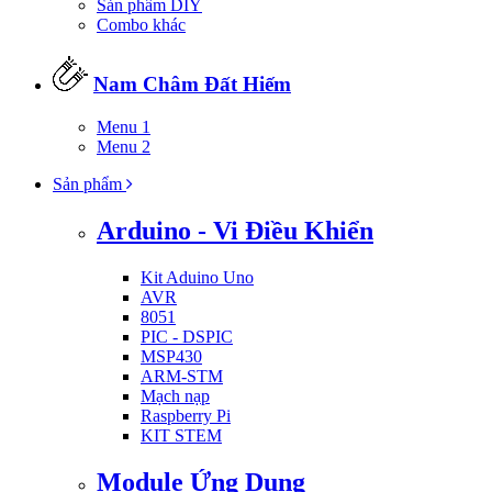
Sản phẩm DIY
Combo khác
Nam Châm Đất Hiếm
Menu 1
Menu 2
Sản phẩm
Arduino - Vi Điều Khiển
Kit Aduino Uno
AVR
8051
PIC - DSPIC
MSP430
ARM-STM
Mạch nạp
Raspberry Pi
KIT STEM
Module Ứng Dụng