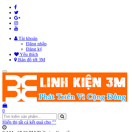
Tài khoản
Đăng nhập
Đăng ký
Yêu thích
Bản đồ tới 3M
Toggle
navigation
0
Hiển thị tất cả kết quả cho "
"