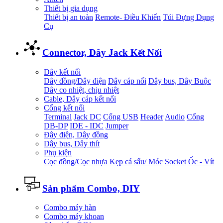
Thiết bị gia dụng
Thiết bị an toàn
Remote- Điều Khiển
Túi Đựng Dụng
Cụ
Connector, Dây Jack Kết Nối
Dây kết nối
Dây đồng/Dây điện
Dây cáp nối
Dây bus, Dây Buộc
Dây co nhiệt, chịu nhiệt
Cable, Dây cáp kết nối
Cổng kết nối
Terminal
Jack DC
Cổng USB
Header
Audio
Cổng
DB-DP
IDE - IDC
Jumper
Đây điện, Dây đồng
Dây bus, Dây thít
Phụ kiện
Cọc đồng/Cọc nhựa
Kẹp cá sấu/ Móc
Socket
Ốc - Vít
Sản phẩm Combo, DIY
Combo máy hàn
Combo máy khoan