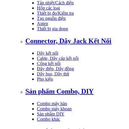
Tản nhiệt/Cách điện
Hộp các loại
Thiết bị đo/Kiểm tra
Tạo nguồn điện
Anten
Thiết bị gia dụng
Connector, Dây Jack Kết Nối
Dây kết nối
Cable, Dây cáp kết nối
Cổng kết nối
Đây điện, Dây đồng
Dây bus, Dây thít
Phụ kiện
Sản phẩm Combo, DIY
Combo máy hàn
Combo máy khoan
Sản phẩm DIY
Combo khác