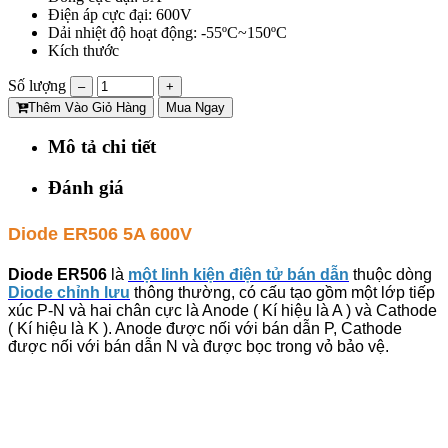
Điện áp cực đại: 600V
Dải nhiệt độ hoạt động: -55ºC~150ºC
Kích thước
Số lượng
–
+
Thêm Vào Giỏ Hàng
Mua Ngay
Mô tả chi tiết
Đánh giá
Diode ER506 5A 600V
Diode ER506
là
một linh kiện điện tử bán dẫn
thuộc dòng
Diode chỉnh lưu
thông thường, có cấu tạo gồm một lớp tiếp
xúc P-N và hai chân cực là Anode ( Kí hiệu là A ) và Cathode
( Kí hiệu là K ). Anode được nối với bán dẫn P, Cathode
được nối với bán dẫn N và được bọc trong vỏ bảo vệ.