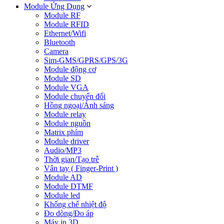
Module Ứng Dụng
Module RF
Module RFID
Ethernet/Wifi
Bluetooth
Camera
Sim-GMS/GPRS/GPS/3G
Module động cơ
Module SD
Module VGA
Module chuyển đổi
Hồng ngoại/Ánh sáng
Module relay
Module nguồn
Matrix phím
Module driver
Audio/MP3
Thời gian/Tạo trễ
Vân tay ( Finger-Print )
Module AD
Module DTMF
Module led
Khống chế nhiệt độ
Đo dòng/Đo áp
Máy in 3D