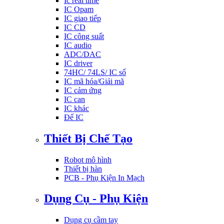
Ic real time
IC Opam
IC giao tiếp
IC CD
IC công suất
IC audio
ADC/DAC
IC driver
74HC/ 74LS/ IC số
IC mã hóa/Giải mã
IC cảm ứng
IC can
IC khác
Đế IC
Thiết Bị Chế Tạo
Robot mô hình
Thiết bị hàn
PCB - Phụ Kiện In Mạch
Dụng Cụ - Phụ Kiện
Dụng cụ cầm tay