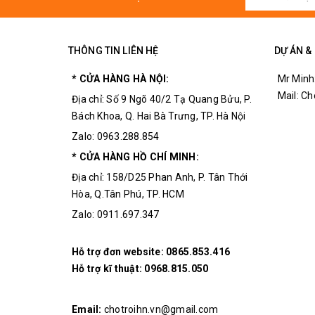
Tải nhiệt: Những thay đổi về nhiệt độ ổn định,
vượt quá dòng định mức của 50A trở lên...
THÔNG TIN LIÊN HỆ
DỰ ÁN &
* CỬA HÀNG HÀ NỘI:
Mr Minh
Mail: C
Địa chỉ: Số 9 Ngõ 40/2 Tạ Quang Bửu, P.
Bách Khoa, Q. Hai Bà Trưng, TP. Hà Nội
Zalo: 0963.288.854
* CỬA HÀNG HỒ CHÍ MINH:
Địa chỉ: 158/D25 Phan Anh, P. Tân Thới
Hòa, Q.Tân Phú, TP. HCM
Zalo: 0911.697.347
Hỗ trợ đơn website:
0865.853.416
Hỗ trợ kĩ thuật:
0968.815.050
Email:
chotroihn.vn@gmail.com