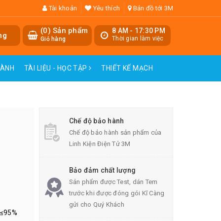
Tài khoản
Yêu thích
Bản đồ tới 3M
(
0
) Sản phẩm
8 AM - 17:30 PM
ng
Thời gian làm việc
Giỏ hàng
HÀNH
TÀI LIỆU - HỌC TẬP
THIẾT KẾ MẠCH
Chế độ bảo hành
Chế độ bảo hành sản phẩm của
Linh Kiện Điện Tử 3M
Bảo đảm chất lượng
Sản phẩm được Test, dán Tem
trước khi được đóng gói Kĩ Càng
gửi cho Quý Khách
i ≤95%