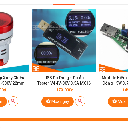
 Trở Shunt 200A/75mV FL-2
p Xoay Chiều
USB Đo Dòng - Đo Áp
Module Kiểm 
0-500V 22mm
Tester V4 4V-30V 3.5A MX16
Dòng 15W 3.7
00₫
179.000₫
14
n
Mua ngay
Mua 
ơng đối ≤95% (35 ℃).