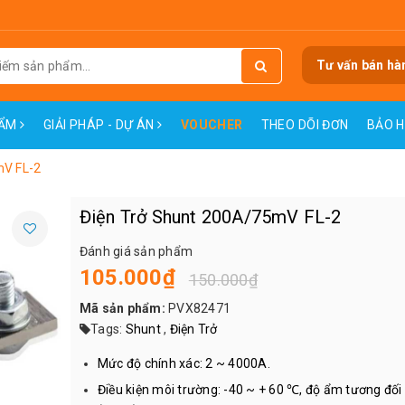
Tư vấn bán hà
HẨM
GIẢI PHÁP - DỰ ÁN
VOUCHER
THEO DÕI ĐƠN
BẢO 
mV FL-2
Điện Trở Shunt 200A/75mV FL-2
Đánh giá sản phẩm
105.000₫
150.000₫
Mã sản phẩm:
PVX82471
Tags:
Shunt
,
Điện Trở
Mức độ chính xác: 2 ~ 4000A.
Điều kiện môi trường: -40 ~ + 60 ℃, độ ẩm tương đố