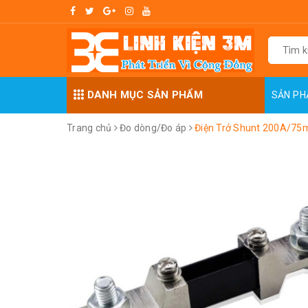
DANH MỤC SẢN PHẨM
SẢN P
Trang chủ
Đo dòng/Đo áp
Điện Trở Shunt 200A/75