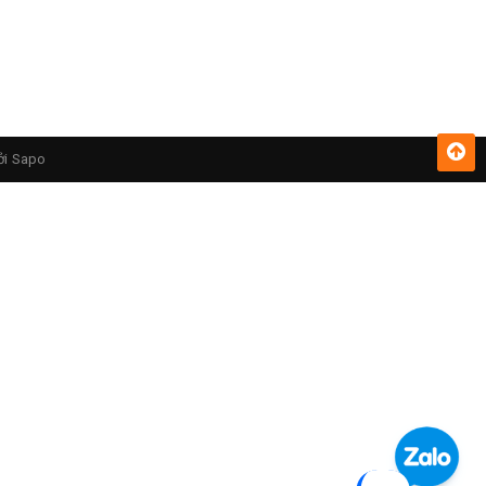
ởi
Sapo