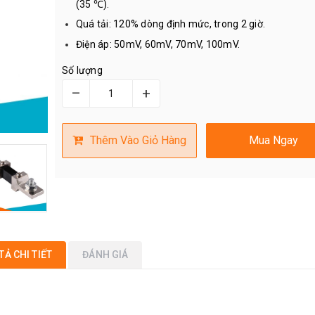
(35 ℃).
Quá tải: 120% dòng định mức, trong 2 giờ.
Điện áp: 50mV, 60mV, 70mV, 100mV.
Số lượng
–
+
Thêm Vào Giỏ Hàng
Mua Ngay
TẢ CHI TIẾT
ĐÁNH GIÁ