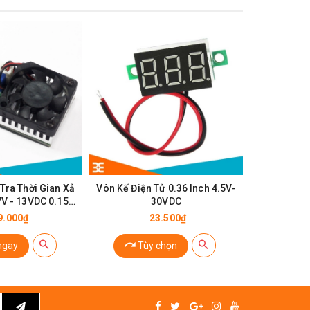
Tra Thời Gian Xả
Vôn Kế Điện Tử 0.36 Inch 4.5V-
Module Hi
V - 13VDC 0.15-
30VDC
P
3A
9.000₫
23.500₫
ngay
Tùy chọn
Tù