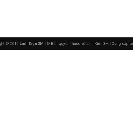
Điện Trở Shunt FL-2
ght © 2016
Linh Kiện 3M
| © Bản quyền thuộc về Linh Kiện 3M
|
Cung cấp b