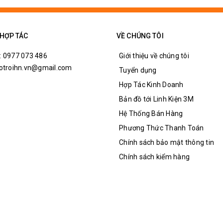
 đánh giá hiện tại của 50A hay ít không phải là hơn 80 °C; 120 °
 HỢP TÁC
VỀ CHÚNG TÔI
: 0977 073 486
Giới thiệu về chúng tôi
hotroihn.vn@gmail.com
Tuyển dụng
Hợp Tác Kinh Doanh
Bản đồ tới Linh Kiện 3M
Hệ Thống Bán Hàng
Phương Thức Thanh Toán
Chính sách bảo mật thông tin
Chính sách kiểm hàng