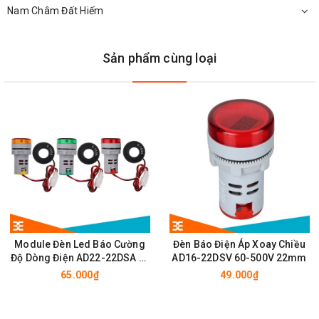
Điện trở Shunt FL-2
Nam Châm Đất Hiếm
Sản phẩm cùng loại
Module Đèn Led Báo Cường
Đèn Báo Điện Áp Xoay Chiều
Độ Dòng Điện AD22-22DSA 0-
AD16-22DSV 60-500V 22mm
50A 22mm
65.000₫
49.000₫