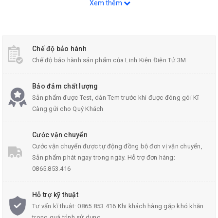
Xem thêm
Chế độ bảo hành
Chế độ bảo hành sản phẩm của Linh Kiện Điện Tử 3M
Bảo đảm chất lượng
Sản phẩm được Test, dán Tem trước khi được đóng gói Kĩ
Càng gửi cho Quý Khách
Điện trở Shunt 100A/75mV FL-2
Thông Số Kỹ Thuật:
Cước vận chuyển
Cước vận chuyển được tự động đồng bộ đơn vị vận chuyển,
Mức độ chính xác: 2-4000A.
Sản phẩm phát ngay trong ngày. Hỗ trợ đơn hàng:
0865.853.416
Điều kiện môi trường: -40 ~ + 60 ℃, nhiệt độ tương đối
≤95 % (35 °] C.)
Hỗ trợ kỹ thuật
Tính chất cơ học của kháng: có thể chịu được tần số tác
Tư vấn kĩ thuật: 0865.853.416 Khi khách hàng gặp khó khăn
động và khả năng tăng tốc vận chuyển thứ hai 6 giờ đến
trong quá trình sử dụng