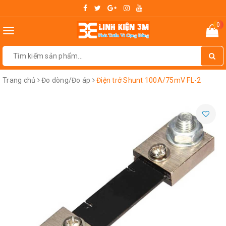
0
Toggle
navigation
Trang chủ
Đo dòng/Đo áp
Điện trở Shunt 100A/75mV FL-2