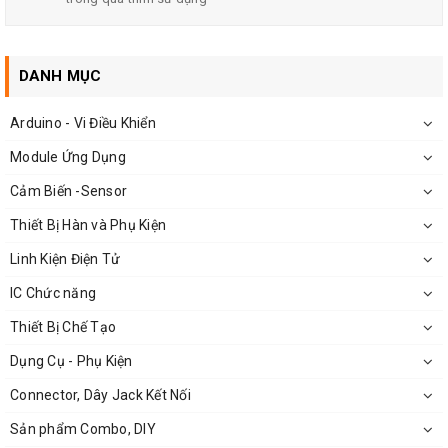
120 nhịp mỗi phút.
Điện áp: 75mV
DANH MỤC
Tải nhiệt: Những thay đổi về nhiệt độ ổn định, đánh giá
hiện tại của 50A hay ít không phải là hơn 80 °C; 120 °C
Arduino - Vi Điều Khiển
không vượt quá dòng định mức của 100Atrở lên..
Module Ứng Dụng
Cảm Biến -Sensor
Thiết Bị Hàn và Phụ Kiện
Linh Kiện Điện Tử
IC Chức năng
Thiết Bị Chế Tạo
Dụng Cụ - Phụ Kiện
Connector, Dây Jack Kết Nối
Sản phẩm Combo, DIY