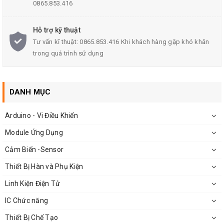
Dòng tiêu thụ: <= 20mA
0865.853.416
Kích thước: 65x28mm
Hỗ trợ kỹ thuật
Đường kính: 22mm
Tư vấn kĩ thuật: 0865.853.416 Khi khách hàng gặp khó khăn
Vật liệu: Nhựa
trong quá trình sử dụng
Màu đèn báo: đỏ
Trọng lượng: 21g
DANH MỤC
Arduino - Vi Điều Khiển
Module Ứng Dụng
Cảm Biến -Sensor
Thiết Bị Hàn và Phụ Kiện
Linh Kiện Điện Tử
IC Chức năng
Thiết Bị Chế Tạo