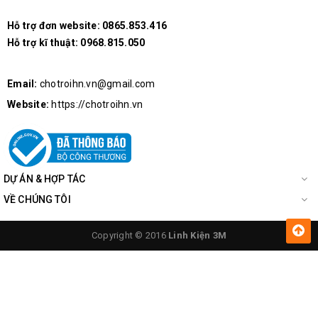
Hỗ trợ đơn website:
0865.853.416
Hỗ trợ kĩ thuật:
0968.815.050
Mặt trên Đèn Báo Nguồn Có Còi AD16
Email:
chotroihn.vn@gmail.com
Website:
https://chotroihn.vn
DỰ ÁN & HỢP TÁC
VỀ CHÚNG TÔI
Copyright © 2016
Linh Kiện 3M