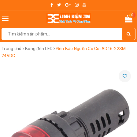
0
Toggle
navigation
Trang chủ
Bóng đèn LED
Đèn Báo Nguồn Có Còi AD16-22SM
24VDC