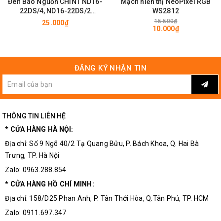
Đèn Báo Nguồn CHINT ND16-
Mạch hiển thị NeoPixel RGB
22DS/4, ND16-22DS/2
WS2812
220VAC, 24V - D22mm Cho Tủ
15.500₫
25.000₫
10.000₫
Điện
ĐĂNG KÝ NHẬN TIN
Đèn Báo Nguồn Có Còi AD16
THÔNG TIN LIÊN HỆ
* CỬA HÀNG HÀ NỘI:
Địa chỉ: Số 9 Ngõ 40/2 Tạ Quang Bửu, P. Bách Khoa, Q. Hai Bà
Trưng, TP. Hà Nội
Zalo: 0963.288.854
* CỬA HÀNG HỒ CHÍ MINH:
Địa chỉ: 158/D25 Phan Anh, P. Tân Thới Hòa, Q.Tân Phú, TP. HCM
Zalo: 0911.697.347