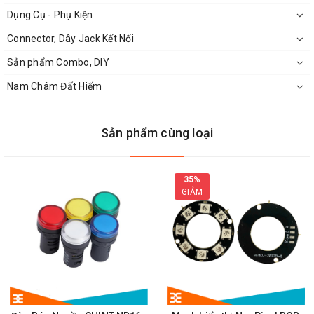
Dụng Cụ - Phụ Kiện
Kích Thước Đèn Báo Nguồn Có Còi AD16
Connector, Dây Jack Kết Nối
Sản phẩm Combo, DIY
Nam Châm Đất Hiếm
Đặc Điểm Nổi Bật Đèn Báo Nguồn Có Còi AD16
Đèn báo nguồn
có còi báo tiện lợi, sử dụng được trong
Sản phẩm cùng loại
nhiều thiết bị
Thiết kế nhỏ gọn, lắp đặt và sử dụng rất dễ dàng
35%
Vỏ được làm từ nhựa cứng có độ bền cao, chống va đập
GIẢM
tốt