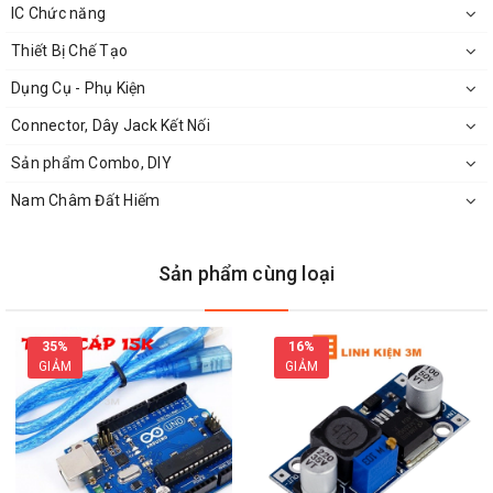
IC Chức năng
Điện áp hoạt động: 4 ~ 7VDC (khuyến nghị 5VDC)
Thiết Bị Chế Tạo
Số màu hiển thị: 16.777.216 màu
Độ sáng: 256 mức
Dụng Cụ - Phụ Kiện
Điều khiển: Arduino, ESP8266, ESP32, STM32…
Connector, Dây Jack Kết Nối
Sản phẩm Combo, DIY
Nam Châm Đất Hiếm
Sản phẩm cùng loại
35%
16%
GIẢM
GIẢM
Sơ đồ chân