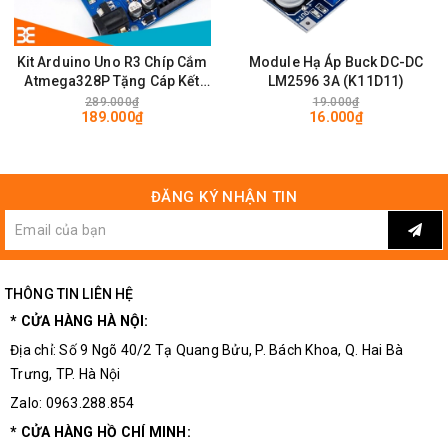
DI (Data In): Chân dữ liệu đầu vào, kết nối với vi điều khiển
Kit Arduino Uno R3 Chíp Cắm
Module Hạ Áp Buck DC-DC
DO (Data Out): Chân dữ liệu đầu ra, dùng để nối tiếp các mạch
Atmega328P Tặng Cáp Kết
LM2596 3A (K11D11)
LED khác
Nối Trị Giá 15K
289.000₫
19.000₫
189.000₫
16.000₫
5V: Chân cấp nguồn 4 ~ 7VDC (tốt nhất 5VDC)
GND: Chân mass, 0VDC
ĐĂNG KÝ NHẬN TIN
Ứng dụng
Đồng hồ LED, bảng hiển thị nhỏ
THÔNG TIN LIÊN HỆ
Vòng tay LED, thiết bị đeo thông minh
* CỬA HÀNG HÀ NỘI:
Hiệu ứng ánh sáng trang trí
Địa chỉ: Số 9 Ngõ 40/2 Tạ Quang Bửu, P. Bách Khoa, Q. Hai Bà
Hiển thị trạng thái thiết bị, robot, IoT
Trưng, TP. Hà Nội
Dự án học tập Arduino, STEM, DIY
Zalo: 0963.288.854
* CỬA HÀNG HỒ CHÍ MINH: