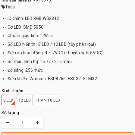
Mã sản phẩm:
PVN13073
Tags:
IC chính: LED RGB WS2812
Cỡ LED: SMD 5050
Chuẩn giao tiếp: 1-Wire
Số LED hiển thị: 8 LED / 12 LED (tùy phân loại)
Điện áp hoạt động: 4 ~ 7VDC (khuyến nghị 5VDC)
Số màu hiển thị: 16.777.216 màu
Độ sáng: 256 mức
Điều khiển: Arduino, ESP8266, ESP32, STM32…
Kích thước
8 LED
12 LED
THANH 8 LED
Số lượng
–
+