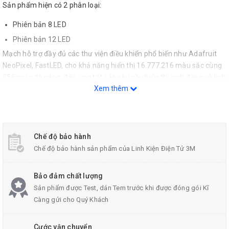
Sản phẩm hiện có 2 phân loại:
Phiên bản 8 LED
Phiên bản 12 LED
Mạch hỗ trợ đầy đủ các thư viện điều khiển phổ biến như Adafruit
NeoPixel, FastLED, cho khả năng hiển thị 16.777.216 màu sắc cùng
256 mức độ sáng, đáp ứng tốt các yêu cầu hiển thị sinh động và linh
Xem thêm
hoạt.
Mạch NeoPixel WS2812 đặc biệt phù hợp cho các ứng dụng trang
trí, hiển thị trạng thái, đồng hồ LED, vòng đeo tay LED, hiệu ứng ánh
sáng và các dự án điện tử sáng tạo.
Chế độ bảo hành
Chế độ bảo hành sản phẩm của Linh Kiện Điện Tử 3M
Bảo đảm chất lượng
Sản phẩm được Test, dán Tem trước khi được đóng gói Kĩ
Càng gửi cho Quý Khách
Cước vận chuyển