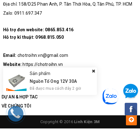
Địa chỉ: 158/D25 Phan Anh, P. Tân Thới Hòa, Q.Tân Phú, TP. HCM
Zalo: 0911.697.347
Hỗ trợ đơn website:
0865.853.416
Hỗ trợ kĩ thuật:
0968.815.050
Email:
chotroihn.vn@gmail.com
Website:
https://chotroihn.vn
Sản phẩm
Nguồn Tổ Ong 12V 30A
Lưu ý khi sử dụng
Đã được mua cách đây 2 giờ
DỰ ÁN & HỢP TÁC
Nên sử dụng nguồn 5V ổn định, đặc biệt với phiên bản 12 LED
VỀ CHÚNG TÔI
Dòng tiêu thụ tăng theo số lượng LED khi bật sáng toàn bộ
Luôn nối chung GND giữa mạch và vi điều khiển
Copyright © 2016
Linh Kiện 3M
Có thể mắc thêm điện trở 330–470Ω tại chân DI để tăng độ ổn
định tín hiệu