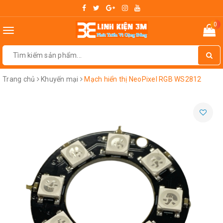
0
Toggle
navigation
Trang chủ
Khuyến mại
Mạch hiển thị NeoPixel RGB WS2812