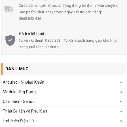
Cước vận chuyển được tự động đồng bộ đơn vị vận chuyển,
Sản phẩm phát ngay trong ngày. Hỗ trợ đơn hàng:
0865.853.416
- Phân loại sản phẩm
Hỗ trợ kỹ thuật
Tư vấn kĩ thuật: 0865.853.416 Khi khách hàng gặp khó khăn
Mạch NeoPixel RGB WS2812 – 8 LED
trong quá trình sử dụng
Mạch NeoPixel RGB WS2812 – 12 LED
(Lưu ý: Hai phiên bản sử dụng chung chuẩn giao tiếp và cách đấu
nối)
DANH MỤC
Arduino - Vi Điều Khiển
Thông số kỹ thuật
Module Ứng Dụng
IC chính: LED RGB WS2812
Cảm Biến -Sensor
Cỡ LED: SMD 5050
Thiết Bị Hàn và Phụ Kiện
Chuẩn giao tiếp: 1-Wire
Linh Kiện Điện Tử
Số LED hiển thị: 8 LED / 12 LED (tùy phân loại)