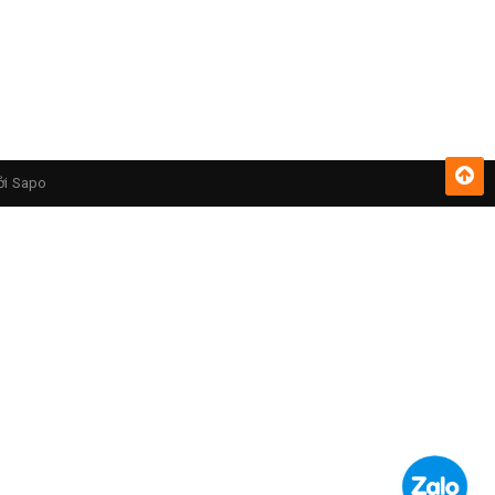
ởi
Sapo