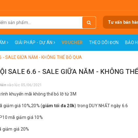
Tư vấn bán hà
HẨM
GIẢI PHÁP - DỰ ÁN
VOUCHER
THEO DÕI ĐƠN
BẢO 
.6 - SALE GIỮA NĂM - KHÔNG THỂ BỎ QUA
ỘI SALE 6.6 - SALE GIỮA NĂM - KHÔNG TH
Diễn
vào lúc 05/06/2021
rình khuyến mãi không thể bỏ lỡ từ 3M
 giảm giá 10%,20% (
giảm tối đa 20k
) trong DUY NHẤT ngày 6.6
P10 mã giảm giá 10%
 giảm giá 20%