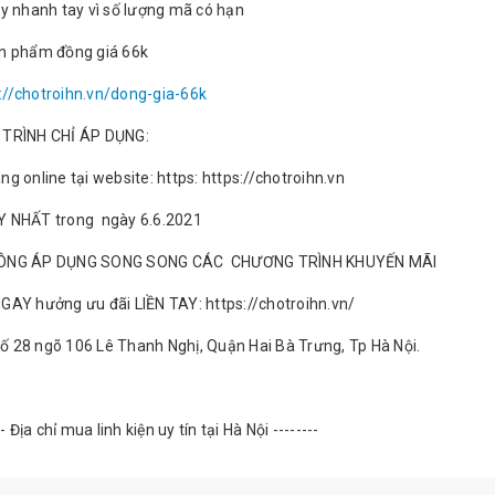
y nhanh tay vì số lượng mã có hạn
n phẩm đồng giá 66k
://chotroihn.vn/dong-gia-66k
TRÌNH CHỈ ÁP DỤNG:
 online tại website: https: https://chotroihn.vn
 NHẤT trong ngày 6.6.2021
NG ÁP DỤNG SONG SONG CÁC CHƯƠNG TRÌNH KHUYẾN MÃI
AY hưởng ưu đãi LIỀN TAY: https://chotroihn.vn/
 Số 28 ngõ 106 Lê Thanh Nghị, Quận Hai Bà Trưng, Tp Hà Nội.
- Địa chỉ mua linh kiện uy tín tại Hà Nội --------