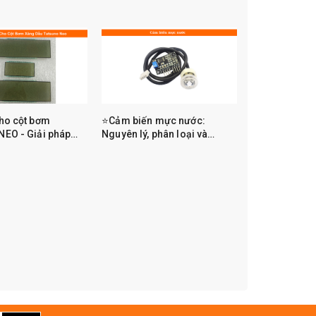
ho cột bơm
⭐Cảm biến mực nước:
EO - Giải pháp
Nguyên lý, phân loại và
 tốn kém | Linh kiện
hướng dẫn chọn đúng loại