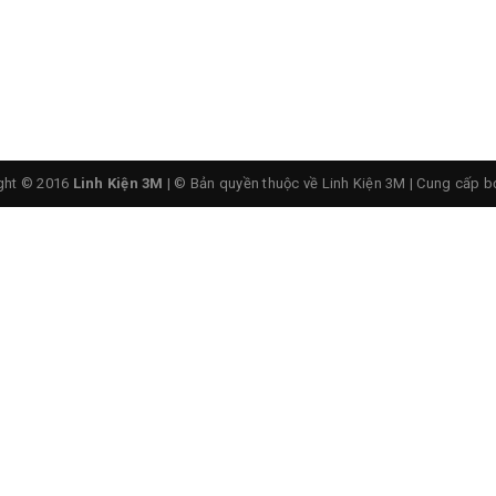
ght © 2016
Linh Kiện 3M
| © Bản quyền thuộc về Linh Kiện 3M
|
Cung cấp b