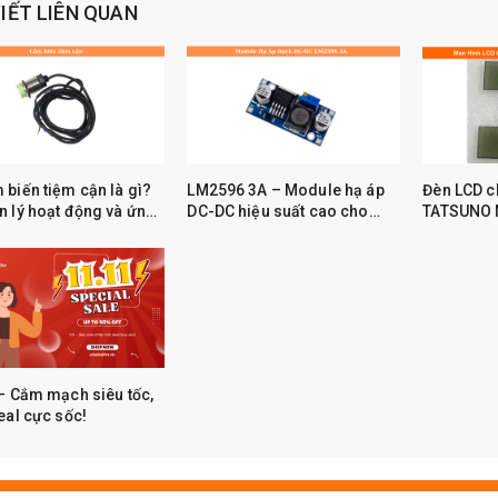
VIẾT LIÊN QUAN
 biến tiệm cận là gì?
LM2596 3A – Module hạ áp
Đèn LCD c
 lý hoạt động và ứng
DC-DC hiệu suất cao cho
TATSUNO N
hực tế
Arduino và IoT
thay thế ít
3M
– Cắm mạch siêu tốc,
eal cực sốc!