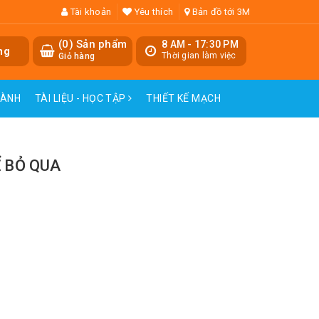
Tài khoản
Yêu thích
Bản đồ tới 3M
(
0
) Sản phẩm
8 AM - 17:30 PM
ng
Thời gian làm việc
Giỏ hàng
HÀNH
TÀI LIỆU - HỌC TẬP
THIẾT KẾ MẠCH
Ể BỎ QUA