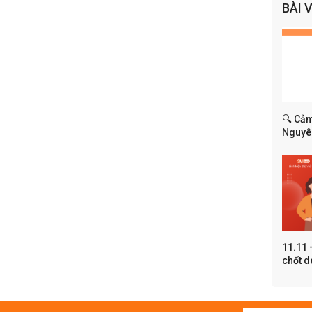
BÀI 
🔍 Cảm
Nguyên
dụng t
11.11 
chốt d