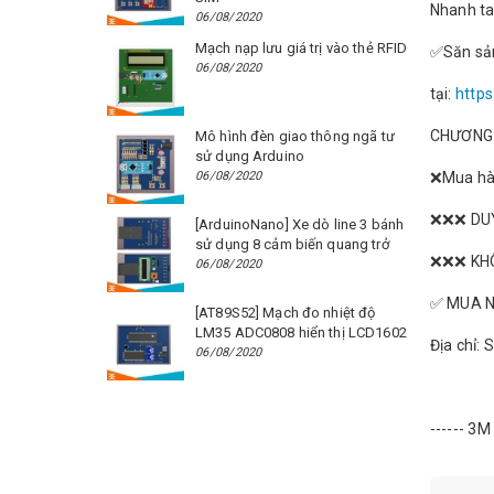
Nhanh ta
06/08/2020
Mạch nạp lưu giá trị vào thẻ RFID
✅Săn sả
06/08/2020
tại:
https
CHƯƠNG 
Mô hình đèn giao thông ngã tư
sử dụng Arduino
06/08/2020
❌Mua hàng
❌❌❌ DUY
[ArduinoNano] Xe dò line 3 bánh
sử dụng 8 cảm biến quang trở
❌❌❌ KHÔ
06/08/2020
✅ MUA NG
[AT89S52] Mạch đo nhiệt độ
LM35 ADC0808 hiển thị LCD1602
Địa chỉ:
06/08/2020
------ 3M 