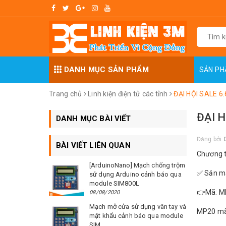
DANH MỤC SẢN PHẨM
SẢN P
Trang chủ
Linh kiện điện tử các tỉnh
ĐẠI HỘI SALE 6
ĐẠI H
DANH MỤC BÀI VIẾT
Đăng bởi
BÀI VIẾT LIÊN QUAN
Chương t
[ArduinoNano] Mạch chống trộm
✅ Săn mã
sử dụng Arduino cảnh báo qua
module SIM800L
👉Mã: M
08/08/2020
Mạch mở cửa sử dụng vân tay và
MP20 mã
mật khẩu cảnh báo qua module
SIM